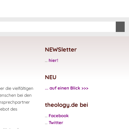
NEWSletter
...
hier!
NEU
... auf einen Blick >>>
r die vielfältigen
enschen bei den
Ansprechpartner
theology.de bei
gebot des
...
Facebook
...
Twitter