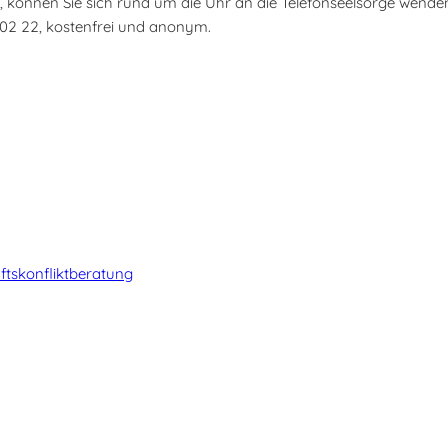
n, können Sie sich rund um die Uhr an die Telefonseelsorge wende
 02 22, kostenfrei und anonym.
tskonfliktberatung