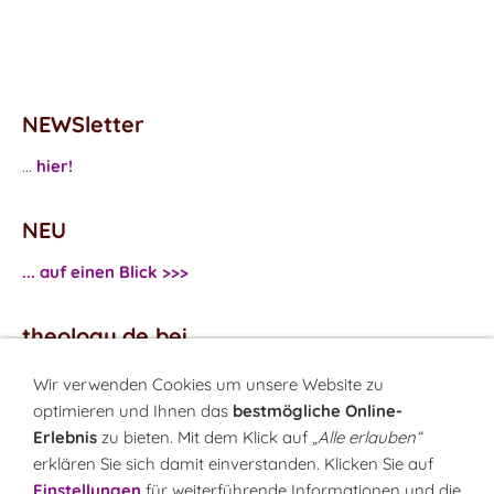
NEWSletter
...
hier!
NEU
... auf einen Blick >>>
theology.de bei
...
Facebook
Wir verwenden Cookies um unsere Website zu
...
Twitter
optimieren und Ihnen das
bestmögliche Online-
Erlebnis
zu bieten. Mit dem Klick auf
„Alle erlauben“
erklären Sie sich damit einverstanden. Klicken Sie auf
Monatsrätsel
Einstellungen
für weiterführende Informationen und die