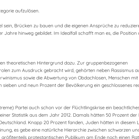
tegorie aufzulösen.
el sein, Brücken zu bauen und die eigenen Ansprüche zu reduzier
r Jahre hinweg gebildet. Im Idealfall schafft man es, die Position
 den theoretischen Hintergrund dazu. Zur gruppenbezogenen
parolen zum Ausdruck gebracht wird, gehörten neben Rassismus a
ldarwinismus sowie die Abwertung von Obdachlosen, Menschen mi
n sieben und neun Prozent der Bevölkerung ein geschlossenes r
treme) Partei auch schon vor der Flüchtlingskrise ein beachtliche
einer Statistik aus dem Jahr 2012. Damals hätten 50 Prozent der
 Deutschland. Knapp 20 Prozent fanden, Juden hätten in diesem L
inung, es gebe eine natürliche Hierarchie zwischen schwarzen un
 größtenteils protestantischen Publikum am Ende noch einen Ra