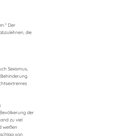
en." Der
 abzulehnen, die
uch Sexismus,
t Behinderung
echtsextremes
s
 Bevölkerung der
and zu viel
d weißen
tschlag von