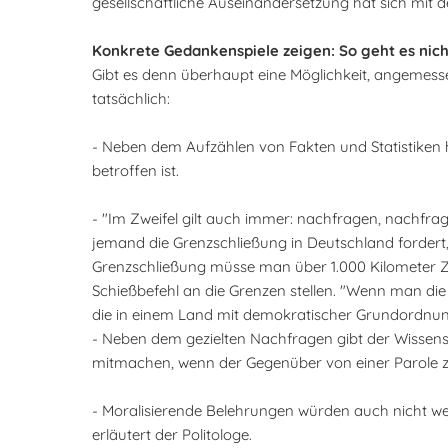
gesellschaftliche Auseinandersetzung hat sich mit de
Konkrete Gedankenspiele zeigen: So geht es nich
Gibt es denn überhaupt eine Möglichkeit, angemesse
tatsächlich:
- Neben dem Aufzählen von Fakten und Statistiken hi
betroffen ist.
- "Im Zweifel gilt auch immer: nachfragen, nachfrag
jemand die Grenzschließung in Deutschland fordert, s
Grenzschließung müsse man über 1.000 Kilometer Za
Schießbefehl an die Grenzen stellen. "Wenn man d
die in einem Land mit demokratischer Grundordnung n
- Neben dem gezielten Nachfragen gibt der Wissens
mitmachen, wenn der Gegenüber von einer Parole z
- Moralisierende Belehrungen würden auch nicht weit
erläutert der Politologe.