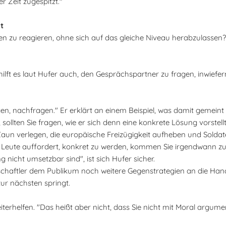
r Zeit zugespitzt."
t
n zu reagieren, ohne sich auf das gleiche Niveau herabzulassen? 
lft es laut Hufer auch, den Gesprächspartner zu fragen, inwiefer
en, nachfragen." Er erklärt an einem Beispiel, was damit gemeint 
ollten Sie fragen, wie er sich denn eine konkrete Lösung vorstellt.
un verlegen, die europäische Freizügigkeit aufheben und Soldat
ie Leute auffordert, konkret zu werden, kommen Sie irgendwann
icht umsetzbar sind", ist sich Hufer sicher.
chaftler dem Publikum noch weitere Gegenstrategien an die Hand
ur nächsten springt.
erhelfen. "Das heißt aber nicht, dass Sie nicht mit Moral argument