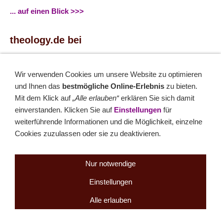
... auf einen Blick >>>
theology.de bei
...
Facebook
...
Twitter
Wir verwenden Cookies um unsere Website zu optimieren
und Ihnen das
bestmögliche Online-Erlebnis
zu bieten.
Monatsrätsel
Mit dem Klick auf
„Alle erlauben“
erklären Sie sich damit
einverstanden. Klicken Sie auf
Einstellungen
für
Rätseln & Gewinnen!
weiterführende Informationen und die Möglichkeit, einzelne
Cookies zuzulassen oder sie zu deaktivieren.
Seit 18.10.1999
Nur notwendige
Einstellungen
Sitemap
NEWSletter
LINK-Hinweis
Disclaimer
Datenschutzerklärung
Über uns
Kontakt
Impressum
Cookies
Alle erlauben