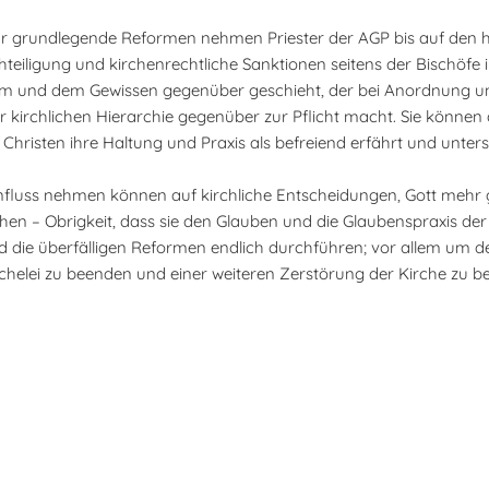
für grundlegende Reformen nehmen Priester der AGP bis auf den 
teiligung und kirchenrechtliche Sanktionen seitens der Bischöfe in
um und dem Gewissen gegenüber geschieht, der bei Anordnung unc
kirchlichen Hierarchie gegenüber zur Pflicht macht. Sie können 
Christen ihre Haltung und Praxis als befreiend erfährt und unterst
e Einfluss nehmen können auf kirchliche Entscheidungen, Gott mehr
chen – Obrigkeit, dass sie den Glauben und die Glaubenspraxis d
n und die überfälligen Reformen endlich durchführen; vor allem um
uchelei zu beenden und einer weiteren Zerstörung der Kirche zu 