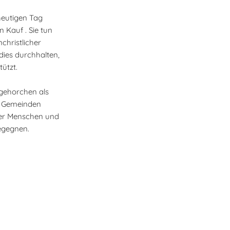
heutigen Tag
 Kauf . Sie tun
hristlicher
dies durchhalten,
ützt.
 gehorchen als
er Gemeinden
 der Menschen und
begegnen.