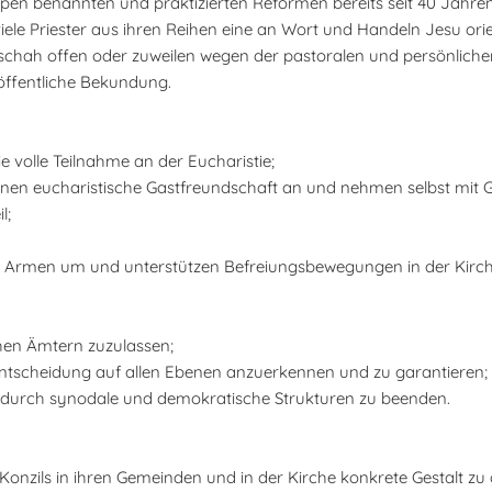
uppen benannten und praktizierten Reformen bereits seit 40 Jahr
iele Priester aus ihren Reihen eine an Wort und Handeln Jesu orien
schah offen oder zuweilen wegen der pastoralen und persönlichen
öffentliche Bekundung.
 volle Teilnahme an der Eucharistie;
ionen eucharistische Gastfreundschaft an und nehmen selbst mit 
l;
r die Armen um und unterstützen Befreiungsbewegungen in der Kirch
chen Ämtern zuzulassen;
tentscheidung auf allen Ebenen anzuerkennen und zu garantieren;
he durch synodale und demokratische Strukturen zu beenden.
onzils in ihren Gemeinden und in der Kirche konkrete Gestalt zu