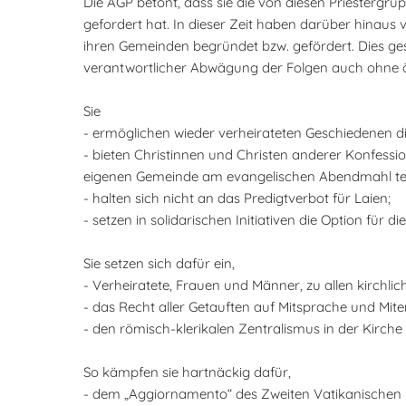
Die AGP betont, dass sie die von diesen Priestergr
gefordert hat. In dieser Zeit haben darüber hinaus v
ihren Gemeinden begründet bzw. gefördert. Dies ge
verantwortlicher Abwägung der Folgen auch ohne 
Sie
- ermöglichen wieder verheirateten Geschiedenen die
- bieten Christinnen und Christen anderer Konfess
eigenen Gemeinde am evangelischen Abendmahl tei
- halten sich nicht an das Predigtverbot für Laien;
- setzen in solidarischen Initiativen die Option fü
Sie setzen sich dafür ein,
- Verheiratete, Frauen und Männer, zu allen kirchli
- das Recht aller Getauften auf Mitsprache und Mi
- den römisch-klerikalen Zentralismus in der Kirc
So kämpfen sie hartnäckig dafür,
- dem „Aggiornamento“ des Zweiten Vatikanischen K