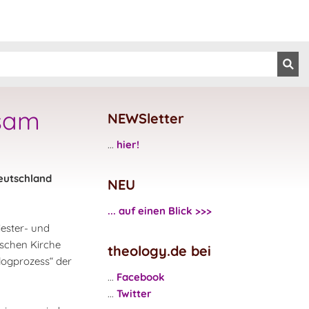
rsam
NEWSletter
...
hier!
eutschland
NEU
... auf einen Blick >>>
iester- und
ischen Kirche
theology.de bei
alogprozess“ der
...
Facebook
...
Twitter