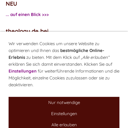
NEU
... auf einen Blick >>>
theology.de bei
...
Facebook
Wir verwenden Cookies um unsere Website zu
...
Twitter
optimieren und Ihnen das
bestmögliche Online-
Erlebnis
zu bieten. Mit dem Klick auf
„Alle erlauben“
erklären Sie sich damit einverstanden. Klicken Sie auf
Monatsrätsel
Einstellungen
für weiterführende Informationen und die
Rätseln & Gewinnen!
Möglichkeit, einzelne Cookies zuzulassen oder sie zu
deaktivieren.
Seit 18.10.1999
Nur notwendige
Einstellungen
Sitemap
NEWSletter
LINK-Hinweis
Disclaimer
Alle erlauben
Datenschutzerklärung
Über uns
Kontakt
Impressum
Cookies