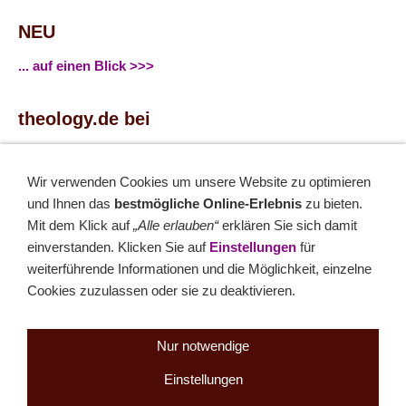
NEU
... auf einen Blick >>>
theology.de bei
...
Facebook
...
Twitter
Wir verwenden Cookies um unsere Website zu optimieren
und Ihnen das
bestmögliche Online-Erlebnis
zu bieten.
Monatsrätsel
Mit dem Klick auf
„Alle erlauben“
erklären Sie sich damit
einverstanden. Klicken Sie auf
Einstellungen
für
Rätseln & Gewinnen!
weiterführende Informationen und die Möglichkeit, einzelne
Cookies zuzulassen oder sie zu deaktivieren.
Seit 18.10.1999
Nur notwendige
Einstellungen
Sitemap
NEWSletter
LINK-Hinweis
Disclaimer