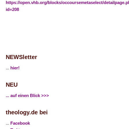
https://open.vhb.org/blocks/occoursemetaselect/detailpage.
id=208
NEWSletter
...
hier!
NEU
... auf einen Blick >>>
theology.de bei
...
Facebook