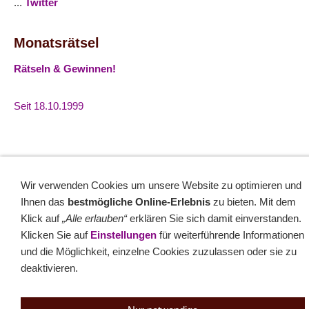
...
Twitter
Monatsrätsel
Rätseln & Gewinnen!
Seit 18.10.1999
Sitemap
NEWSletter
LINK-Hinweis
Disclaimer
Datenschutzerklärung
Über uns
Kontakt
Impressum
Cookies
Wir verwenden Cookies um unsere Website zu optimieren und
Ihnen das
bestmögliche Online-Erlebnis
zu bieten. Mit dem
Klick auf
„Alle erlauben“
erklären Sie sich damit einverstanden.
Klicken Sie auf
Einstellungen
für weiterführende Informationen
und die Möglichkeit, einzelne Cookies zuzulassen oder sie zu
deaktivieren.