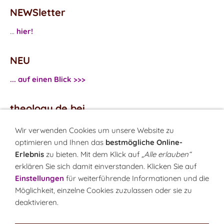
NEWSletter
...
hier!
NEU
... auf einen Blick >>>
theology.de bei
...
Facebook
Wir verwenden Cookies um unsere Website zu
...
Twitter
optimieren und Ihnen das
bestmögliche Online-
Erlebnis
zu bieten. Mit dem Klick auf
„Alle erlauben“
erklären Sie sich damit einverstanden. Klicken Sie auf
Monatsrätsel
Einstellungen
für weiterführende Informationen und die
Rätseln & Gewinnen!
Möglichkeit, einzelne Cookies zuzulassen oder sie zu
deaktivieren.
Seit 18.10.1999