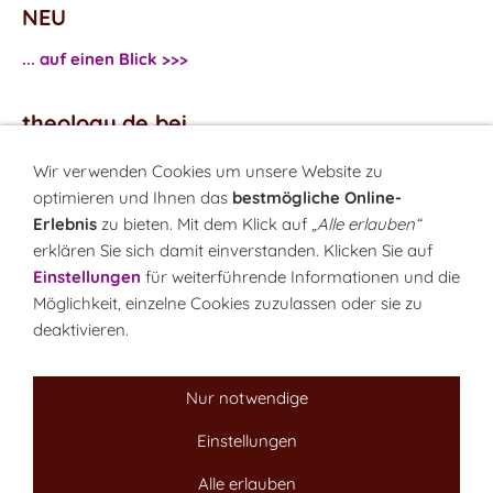
NEU
... auf einen Blick >>>
theology.de bei
...
Facebook
Wir verwenden Cookies um unsere Website zu
...
Twitter
optimieren und Ihnen das
bestmögliche Online-
Erlebnis
zu bieten. Mit dem Klick auf
„Alle erlauben“
erklären Sie sich damit einverstanden. Klicken Sie auf
Monatsrätsel
Einstellungen
für weiterführende Informationen und die
Rätseln & Gewinnen!
Möglichkeit, einzelne Cookies zuzulassen oder sie zu
deaktivieren.
Seit 18.10.1999
Nur notwendige
Einstellungen
Sitemap
NEWSletter
LINK-Hinweis
Disclaimer
Datenschutzerklärung
Über uns
Alle erlauben
Kontakt
Impressum
Cookies