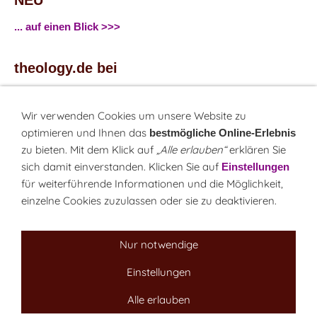
NEU
... auf einen Blick >>>
theology.de bei
...
Facebook
...
Twitter
Wir verwenden Cookies um unsere Website zu
optimieren und Ihnen das
bestmögliche Online-Erlebnis
zu bieten. Mit dem Klick auf
„Alle erlauben“
erklären Sie
Monatsrätsel
sich damit einverstanden. Klicken Sie auf
Einstellungen
Rätseln & Gewinnen!
für weiterführende Informationen und die Möglichkeit,
einzelne Cookies zuzulassen oder sie zu deaktivieren.
Seit 18.10.1999
Nur notwendige
Einstellungen
Sitemap
NEWSletter
LINK-Hinweis
Disclaimer
Alle erlauben
Datenschutzerklärung
Über uns
Kontakt
Impressum
Cookies