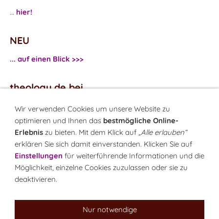
...
hier!
NEU
... auf einen Blick >>>
theology.de bei
...
Facebook
Wir verwenden Cookies um unsere Website zu
...
Twitter
optimieren und Ihnen das
bestmögliche Online-
Erlebnis
zu bieten. Mit dem Klick auf
„Alle erlauben“
erklären Sie sich damit einverstanden. Klicken Sie auf
Monatsrätsel
Einstellungen
für weiterführende Informationen und die
Rätseln & Gewinnen!
Möglichkeit, einzelne Cookies zuzulassen oder sie zu
deaktivieren.
Seit 18.10.1999
Nur notwendige