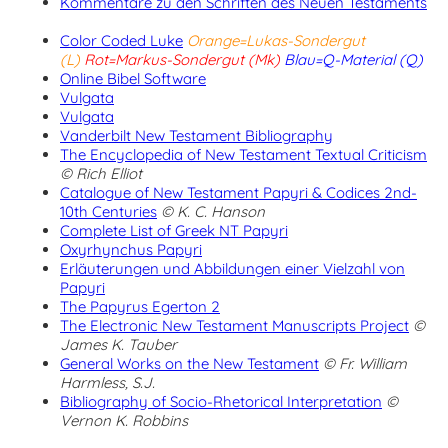
Kommentare zu den Schriften des Neuen Testaments
Color Coded Luke
Orange=Lukas-Sondergut
(L)
Rot=Markus-Sondergut (Mk)
Blau=Q-Material (Q)
Online Bibel Software
Vulgata
Vulgata
Vanderbilt New Testament Bibliography
The Encyclopedia of New Testament Textual Criticism
© Rich Elliot
Catalogue of New Testament Papyri & Codices 2nd-
10th Centuries
© K. C. Hanson
Complete List of Greek NT Papyri
Oxyrhynchus Papyri
Erläuterungen und Abbildungen einer Vielzahl von
Papyri
The Papyrus Egerton 2
The Electronic New Testament Manuscripts Project
©
James K. Tauber
General Works on the New Testament
© Fr. William
Harmless, S.J.
Bibliography of Socio-Rhetorical Interpretation
©
Vernon K. Robbins