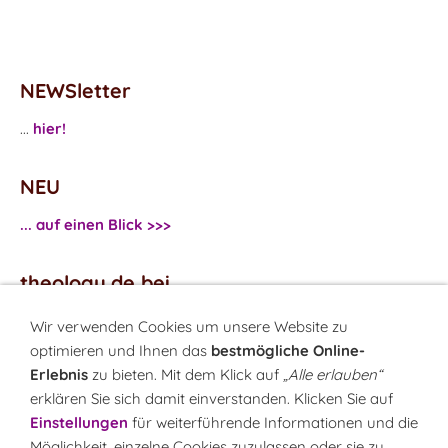
NEWSletter
...
hier!
NEU
... auf einen Blick >>>
theology.de bei
...
Facebook
Wir verwenden Cookies um unsere Website zu
...
Twitter
optimieren und Ihnen das
bestmögliche Online-
Erlebnis
zu bieten. Mit dem Klick auf
„Alle erlauben“
erklären Sie sich damit einverstanden. Klicken Sie auf
Monatsrätsel
Einstellungen
für weiterführende Informationen und die
Rätseln & Gewinnen!
Möglichkeit, einzelne Cookies zuzulassen oder sie zu