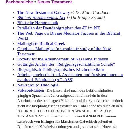
Fachbereiche
»
Neues Testament
The New Testament Gateway
© Dr. Marc Goodacre
Biblical Hermeneutics. Net
© Dr. Holger Szesnat
Biblische Hermeneutik
Parallelen der Pseudepigraphen des AT im NT
The Web Page on Divine Mediator Figures in the Biblical
World
Mailingliste Biblical Greek
Graphai - Mailinglist for academic study of the New
Testament
Society for the Advancement of Nazarene Judaism
Göttinger Archiv der "Religionsgeschichtliche Schule"
Biographisch-Bibliographisches Kirchenlexikon
Arbeitsgemeinschaft ntl. Assistenten und Assistentinnen an
ev.-theol. Fakultäten (AG-ASS)
Newsgroup: Theologie
Vokabel-Listen
:
Die Listen sind nach den Lektionsinhalten
gängiger Sprachlehrbücher aufgebaut und handeln in den
Abschnitten die benötigten Vokabeln und die syntaktischen, jedoch
nicht die morphologischen Schritte ab. Dabei habe ich mich an dem
"LEHRBUCH DER HEBRÄISCHEN SPRACHE DES ALTEN
TESTAMENTS" von Ernst Jenni und dem
KANΘAROΣ, einem
Lehrbuch von Ellinger für klassisches Griechisch
orientiert.
Daneben sind Vokabelsammlungen und grammatische Hinweise