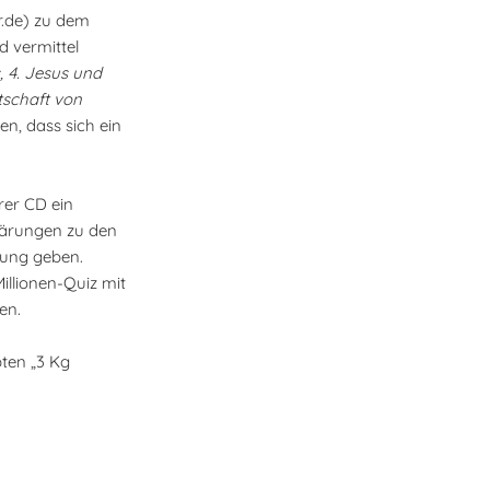
r.de) zu dem
d vermittel
, 4. Jesus und
tschaft von
en, dass sich ein
er CD ein
klärungen zu den
lung geben.
illionen-Quiz mit
en.
bten „3 Kg