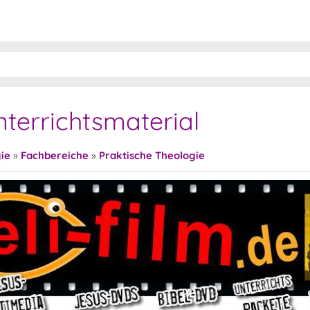
terrichtsmaterial
ie
»
Fachbereiche
»
Praktische Theologie