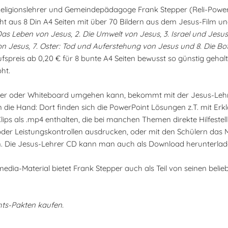
 Religionslehrer und Gemeindepädagoge Frank Stepper (Reli-Powe
ht aus 8 Din A4 Seiten mit über 70 Bildern aus dem Jesus-Film un
. Das Leben von Jesus, 2. Die Umwelt von Jesus, 3. Israel und Jesus
 Jesus, 7. Oster: Tod und Auferstehung von Jesus und 8. Die Bo
fspreis ab 0,20 € für 8 bunte A4 Seiten bewusst so günstig gehalt
ht.
r oder Whiteboard umgehen kann, bekommt mit der Jesus-Lehr
n die Hand: Dort finden sich die PowerPoint Lösungen z.T. mit Er
ps als .mp4 enthalten, die bei manchen Themen direkte Hilfestel
er Leistungskontrollen ausdrucken, oder mit den Schülern das M
 Die Jesus-Lehrer CD kann man auch als Download herunterlad
dia-Material bietet Frank Stepper auch als Teil von seinen belie
hts-Pakten kaufen.