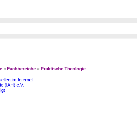
e
»
Fachbereiche
»
Praktische Theologie
ellen im Internet
e (IAH) e.V.
igt