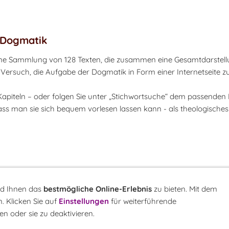
e-Dogmatik
eine Sammlung von 128 Texten, die zusammen eine Gesamtdarstel
e Versuch, die Aufgabe der Dogmatik in Form einer Internetseite zu
piteln – oder folgen Sie unter „Stichwortsuche“ dem passenden Li
ass man sie sich bequem vorlesen lassen kann - als theologische
nd Ihnen das
bestmögliche Online-Erlebnis
zu bieten. Mit dem
. Klicken Sie auf
Einstellungen
für weiterführende
r
LINK-Hinweis
Disclaimer
Datenschutzerklärung
Über uns
Kontakt
n oder sie zu deaktivieren.