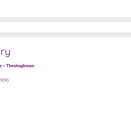
ry
»
e
TheologInnen
1109)