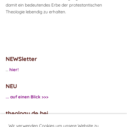
damit ein bedeutendes Erbe der protestantischen
Theologie lebendig zu erhalten.
NEWSletter
...
hier!
NEU
... auf einen Blick >>>
theology.de bei
...
Facebook
Wir verwenden Cookies um unsere Website zu