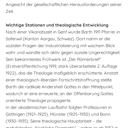
Angesicht der gesellschaftlichen Herausforderungen seiner
Zeit.
Wichtige Stationen und theologische Entwicklung
Nach einer Vikariatszeit in Genf wurde Barth 1911 Pfarrer in
Safenwil (Kanton Aargau, Schweiz). Dort nahm er die
sozialen Fragen der Industrialisierung mit wachem Blick
wahr und wandte sich aktiv gegen soziale Ungerechtigkeit.
Sein bekanntestes Frühwerk ist „Der Römerbrief“
(Erstveröffentlichung 1919, stark überarbeitete 2. Auflage
1922), das die Theologie maßgeblich erschütterte. Anstatt
einer theologisch-liberalen Fortschrittshoffnung stellte
Barth die radikale Andersheit Gottes in den Mittelpunkt,
wodurch er eine erneuerte, an der Offenbarung Gottes
orientierte Theologie propagierte.
In der akademischen Laufbahn folgten Professuren in
Göttingen (1921–1925), Münster (1925–1930) und Bonn
(1930–1935). Seine theologische Hauptarbeit – die
mehrbändige „Kirchliche Dogmatik“ – nahm er ab 1932 in