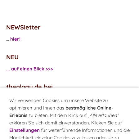
NEWSletter
...
hier!
NEU
... auf einen Blick >>>
theology.de bei
...
Facebook
Wir verwenden Cookies um unsere Website zu
...
Twitter
optimieren und Ihnen das
bestmögliche Online-
Erlebnis
zu bieten. Mit dem Klick auf
„Alle erlauben“
erklären Sie sich damit einverstanden. Klicken Sie auf
Monatsrätsel
Einstellungen
für weiterführende Informationen und die
Rätseln & Gewinnen!
Möglichkeit, einzelne Cookies zuzulassen oder sie zu