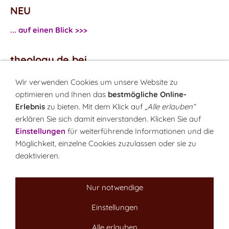
NEU
... auf einen Blick >>>
theology.de bei
...
Facebook
Wir verwenden Cookies um unsere Website zu
...
Twitter
optimieren und Ihnen das
bestmögliche Online-
Erlebnis
zu bieten. Mit dem Klick auf
„Alle erlauben“
erklären Sie sich damit einverstanden. Klicken Sie auf
Monatsrätsel
Einstellungen
für weiterführende Informationen und die
Rätseln & Gewinnen!
Möglichkeit, einzelne Cookies zuzulassen oder sie zu
deaktivieren.
Seit 18.10.1999
Nur notwendige
Einstellungen
Sitemap
NEWSletter
LINK-Hinweis
Disclaimer
Datenschutzerklärung
Über uns
Kontakt
Impressum
Cookies
Alle erlauben