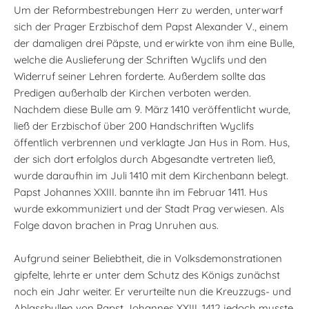
Um der Reformbestrebungen Herr zu werden, unterwarf
sich der Prager Erzbischof dem Papst Alexander V., einem
der damaligen drei Päpste, und erwirkte von ihm eine Bulle,
welche die Auslieferung der Schriften Wyclifs und den
Widerruf seiner Lehren forderte. Außerdem sollte das
Predigen außerhalb der Kirchen verboten werden.
Nachdem diese Bulle am 9. März 1410 veröffentlicht wurde,
ließ der Erzbischof über 200 Handschriften Wyclifs
öffentlich verbrennen und verklagte Jan Hus in Rom. Hus,
der sich dort erfolglos durch Abgesandte vertreten ließ,
wurde daraufhin im Juli 1410 mit dem Kirchenbann belegt.
Papst Johannes XXIII. bannte ihn im Februar 1411. Hus
wurde exkommuniziert und der Stadt Prag verwiesen. Als
Folge davon brachen in Prag Unruhen aus.
Aufgrund seiner Beliebtheit, die in Volksdemonstrationen
gipfelte, lehrte er unter dem Schutz des Königs zunächst
noch ein Jahr weiter. Er verurteilte nun die Kreuzzugs- und
Ablassbullen von Papst Johannes XXIII. 1412 jedoch musste