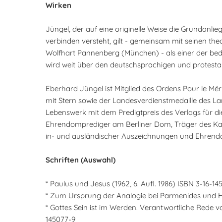
Wirken
Jüngel, der auf eine originelle Weise die Grundanl
verbinden versteht, gilt - gemeinsam mit seinen 
Wolfhart Pannenberg (München) - als einer der be
wird weit über den deutschsprachigen und protesta
Eberhard Jüngel ist Mitglied des Ordens Pour le M
mit Stern sowie der Landesverdienstmedaille des
Lebenswerk mit dem Predigtpreis des Verlags für di
Ehrendomprediger am Berliner Dom, Träger des Karl
in- und ausländischer Auszeichnungen und Ehrendo
Schriften (Auswahl)
* Paulus und Jesus (1962, 6. Aufl. 1986) ISBN 3-16-14
* Zum Ursprung der Analogie bei Parmenides und He
* Gottes Sein ist im Werden. Verantwortliche Rede vo
145077-9