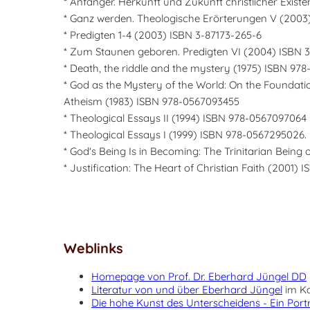
* Anfänger. Herkunft und Zukunft christlicher Exist
* Ganz werden. Theologische Erörterungen V (2003)
* Predigten 1-4 (2003) ISBN 3-87173-265-6
* Zum Staunen geboren. Predigten VI (2004) ISBN 
* Death, the riddle and the mystery (1975) ISBN 97
* God as the Mystery of the World: On the Foundati
Atheism (1983) ISBN 978-0567093455
* Theological Essays II (1994) ISBN 978-0567097064
* Theological Essays I (1999) ISBN 978-0567295026.
* God's Being Is in Becoming: The Trinitarian Bein
* Justification: The Heart of Christian Faith (2001)
Weblinks
Homepage von Prof. Dr. Eberhard Jüngel DD
Literatur von und über Eberhard Jüngel
im Ka
Die hohe Kunst des Unterscheidens - Ein Port