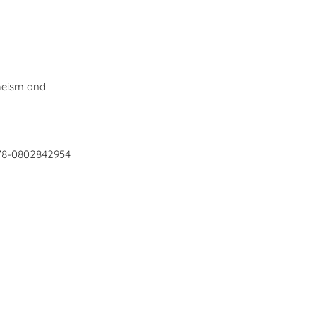
Theism and
 978-0802842954