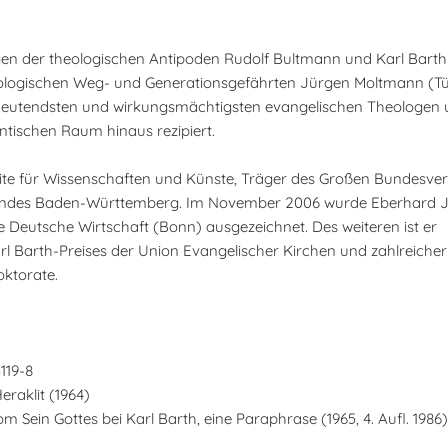
iegen der theologischen Antipoden Rudolf Bultmann und Karl Bart
theologischen Weg- und Generationsgefährten Jürgen Moltmann (T
deutendsten und wirkungsmächtigsten evangelischen Theologen un
ntischen Raum hinaus rezipiert.
érite für Wissenschaften und Künste, Träger des Großen Bundesve
 Landes Baden-Württemberg. Im November 2006 wurde Eberhard Jü
e Deutsche Wirtschaft (Bonn) ausgezeichnet. Des weiteren ist er
 Barth-Preises der Union Evangelischer Kirchen und zahlreicher
ktorate.
5119-8
raklit (1964)
m Sein Gottes bei Karl Barth, eine Paraphrase (1965, 4. Aufl. 1986)