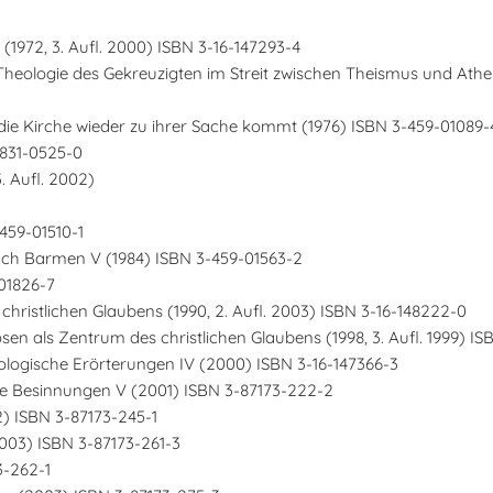
1972, 3. Aufl. 2000) ISBN 3-16-147293-4
Theologie des Gekreuzigten im Streit zwischen Theismus und Athei
die Kirche wieder zu ihrer Sache kommt (1976) ISBN 3-459-01089-
7831-0525-0
. Aufl. 2002)
459-01510-1
 nach Barmen V (1984) ISBN 3-459-01563-2
-01826-7
christlichen Glaubens (1990, 2. Aufl. 2003) ISBN 3-16-148222-0
en als Zentrum des christlichen Glaubens (1998, 3. Aufl. 1999) IS
heologische Erörterungen IV (2000) ISBN 3-16-147366-3
sche Besinnungen V (2001) ISBN 3-87173-222-2
2) ISBN 3-87173-245-1
(2003) ISBN 3-87173-261-3
3-262-1