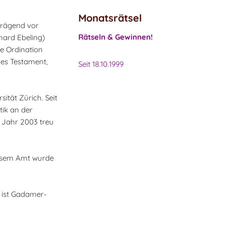
Monatsrätsel
prägend vor
Rätseln & Gewinnen!
hard Ebeling)
ne Ordination
ues Testament,
Seit 18.10.1999
ität Zürich. Seit
tik an der
m Jahr 2003 treu
iesem Amt wurde
l ist Gadamer-