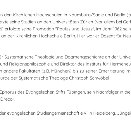
 an den Kirchlichen Hochschulen in Naumburg/Saale und Berlin (
tzte seine Studien an den Universitäten Zürich (vor allem bei Ger
961 erfolgte seine Promotion "Paulus und Jesus", im Jahr 1962 sei
e an der Kirchlichen Hochschule Berlin. Hier war er Dozent für Ne
ür Systematische Theologie und Dogmengeschichte an der Univers
und Religionsphilosophie und Direktor des Instituts für Hermeneu
 an andere Fakultäten (z.B. München) bis zu seiner Emeritierung i
 wurde der Systematische Theologe Christoph Schwöbel.
horus des Evangelischen Stifts Tübingen, sein Nachfolger in d
Drecoll.
er evangelischen Studiengemeinschaft e.V. in Heidelberg. Jünge