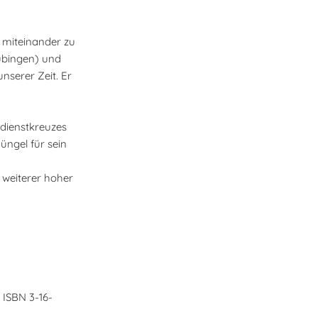
h miteinander zu
übingen) und
serer Zeit. Er
rdienstkreuzes
ngel für sein
 weiterer hoher
 ISBN 3-16-