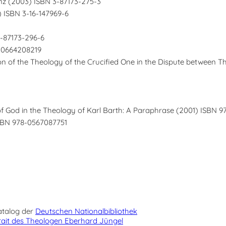
enz (2003) ISBN 3-87173-275-3
 ISBN 3-16-147969-6
3-87173-296-6
8-0664208219
on of the Theology of the Crucified One in the Dispute between 
g of God in the Theology of Karl Barth: A Paraphrase (2001) ISBN
 ISBN 978-0567087751
talog der
Deutschen Nationalbibliothek
rait des Theologen Eberhard Jüngel