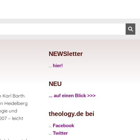
NEWSletter
...
hier!
NEU
 Karl Barth.
... auf einen Blick >>>
 in Heidelberg
ogie und
theology.de bei
07 – leicht
...
Facebook
...
Twitter