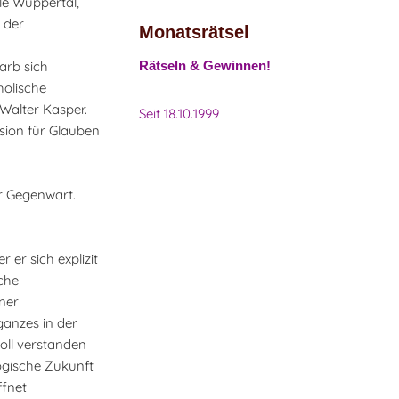
le Wuppertal,
 der
Monatsrätsel
arb sich
Rätseln & Gewinnen!
holische
Walter Kasper.
Seit 18.10.1999
sion für Glauben
r Gegenwart.
 er sich explizit
che
iner
ganzes in der
oll verstanden
logische Zukunft
ffnet