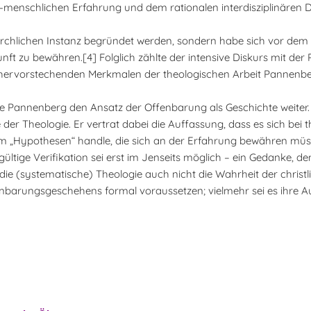
-menschlichen Erfahrung und dem rationalen interdisziplinären D
 kirchlichen Instanz begründet werden, sondern habe sich vor de
t zu bewähren.[4] Folglich zählte der intensive Diskurs mit der 
 hervorstechenden Merkmalen der theologischen Arbeit Pannenbe
ete Pannenberg den Ansatz der Offenbarung als Geschichte weiter
 der Theologie. Er vertrat dabei die Auffassung, dass es sich bei 
um „Hypothesen“ handle, die sich an der Erfahrung bewähren müs
ltige Verifikation sei erst im Jenseits möglich – ein Gedanke, 
e (systematische) Theologie auch nicht die Wahrheit der christl
barungsgeschehens formal voraussetzen; vielmehr sei es ihre A