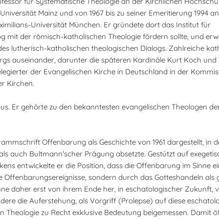
rofessor für Systematische Theologie an der Kirchlichen Hochschu
 Universität Mainz und von 1967 bis zu seiner Emeritierung 1994 an
milians-Universität München. Er gründete dort das Institut für
mit der römisch-katholischen Theologie fördern sollte, und erw
 des lutherisch-katholischen theologischen Dialogs. Zahlreiche kat
rgs auseinander, darunter die späteren Kardinäle Kurt Koch und 
egierter der Evangelischen Kirche in Deutschland in der Kommis
r Kirchen.
 aus. Er gehörte zu den bekanntesten evangelischen Theologen de
mmschrift Offenbarung als Geschichte von 1961 dargestellt, in der
als auch Bultmann'scher Prägung absetzte. Gestützt auf exegetis
ens entwickelte er die Position, dass die Offenbarung im Sinne e
ne Offenbarungsereignisse, sondern durch das Gotteshandeln als 
e daher erst von ihrem Ende her, in eschatologischer Zukunft, v
ndere die Auferstehung, als Vorgriff (Prolepse) auf diese eschato
hen Theologie zu Recht exklusive Bedeutung beigemessen. Damit ö