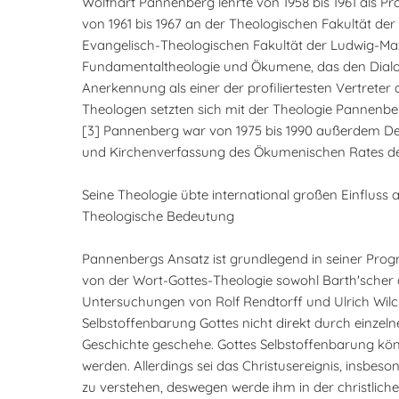
Wolfhart Pannenberg lehrte von 1958 bis 1961 als P
von 1961 bis 1967 an der Theologischen Fakultät der
Evangelisch-Theologischen Fakultät der Ludwig-Maxi
Fundamentaltheologie und Ökumene, das den Dialog 
Anerkennung als einer der profiliertesten Vertreter
Theologen setzten sich mit der Theologie Pannenbe
[3] Pannenberg war von 1975 bis 1990 außerdem Del
und Kirchenverfassung des Ökumenischen Rates de
Seine Theologie übte international großen Einfluss
Theologische Bedeutung
Pannenbergs Ansatz ist grundlegend in seiner Progra
von der Wort-Gottes-Theologie sowohl Barth'scher 
Untersuchungen von Rolf Rendtorff und Ulrich Wilck
Selbstoffenbarung Gottes nicht direkt durch einzel
Geschichte geschehe. Gottes Selbstoffenbarung könn
werden. Allerdings sei das Christusereignis, insbeso
zu verstehen, deswegen werde ihm in der christlic