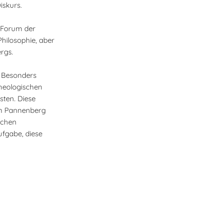
iskurs.
m Forum der
Philosophie, aber
rgs.
. Besonders
theologischen
sten. Diese
den Pannenberg
ichen
ufgabe, diese