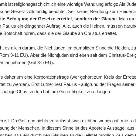
it ist religionsgeschichtlich eine wichtige Wandlung erfolgt: Als Jud
dische Gesetz vollständig beachtet. Seit seiner Berufung zum Heidena
die Befolgung der Gesetze errettet, sondern der Glaube
. Man mus
r Paulus ein dringender Auftrag: Alle, auch die Heiden, müssen darübe
Botschaft hören, dass sie der Glaube an Christus errettet.
t es allein darum, die Nichtjuden, im damaligen Sinne die Heiden, zu
Röm 9-11 EU). Aber die Nichtjuden sind eben seit dem Christus-Ereig
ben annehmen (Gal 3-5 EU).
s daher um eine Korporationsfrage (wer gehört zum Kreis der Errette
t zu werden). Erst Luther liest Paulus - aufgrund der Fragen seiner 
 gläubige Christ zu tun hat, um Gerechtigkeit zu erlangen.
 ist. Da Gott nun nichts veranlasst, was nicht notwendig ist, muss di
lösung der Menschen. In diesem Sinne ist des Apostels Aussage „au
hen ist allein durch den Glauben an die Heilstat möglich. Aus dem 