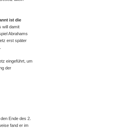
nnt ist die
s will damit
ispiel Abrahams
tz erst später
.
tz eingeführt, um
ung der
n den Ende des 2.
eise fand er im