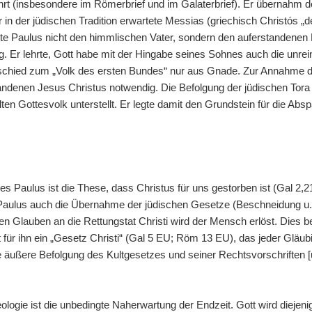
ührt (insbesondere im Römerbrief und im Galaterbrief). Er übernahm 
n der jüdischen Tradition erwartete Messias (griechisch Christós „d
lte Paulus nicht den himmlischen Vater, sondern den auferstandenen 
g. Er lehrte, Gott habe mit der Hingabe seines Sohnes auch die unre
chied zum „Volk des ersten Bundes“ nur aus Gnade. Zur Annahme d
andenen Jesus Christus notwendig. Die Befolgung der jüdischen Tora
en Gottesvolk unterstellt. Er legte damit den Grundstein für die Abs
s Paulus ist die These, dass Christus für uns gestorben ist (Gal 2,
t Paulus auch die Übernahme der jüdischen Gesetze (Beschneidung u.
n Glauben an die Rettungstat Christi wird der Mensch erlöst. Dies be
rt für ihn ein „Gesetz Christi“ (Gal 5 EU; Röm 13 EU), das jeder Gläubi
e äußere Befolgung des Kultgesetzes und seiner Rechtsvorschriften [u
logie ist die unbedingte Naherwartung der Endzeit. Gott wird diejenig