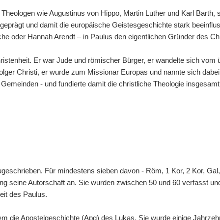
r Theologen wie Augustinus von Hippo, Martin Luther und Karl Barth,
eprägt und damit die europäische Geistesgeschichte stark beeinfluss
sche oder Hannah Arendt – in Paulus den eigentlichen Gründer des Ch
istenheit. Er war Jude und römischer Bürger, er wandelte sich vom
lger Christi, er wurde zum Missionar Europas und nannte sich dabei
 Gemeinden - und fundierte damit die christliche Theologie insgesamt
eschrieben. Für mindestens sieben davon - Röm, 1 Kor, 2 Kor, Gal, 
ung seine Autorschaft an. Sie wurden zwischen 50 und 60 verfasst und
eit des Paulus.
em die Apostelgeschichte (Apg) des Lukas. Sie wurde einige Jahrze