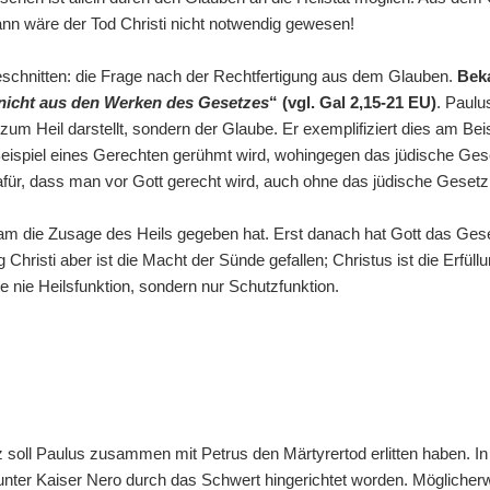
dann wäre der Tod Christi nicht notwendig gewesen!
eschnitten: die Frage nach der Rechtfertigung aus dem Glauben.
Beka
nicht aus den Werken des Gesetzes
“ (vgl. Gal 2,15-21 EU)
. Paulu
um Heil darstellt, sondern der Glaube. Er exemplifiziert dies am Be
Beispiel eines Gerechten gerühmt wird, wohingegen das jüdische Gese
dafür, dass man vor Gott gerecht wird, auch ohne das jüdische Gesetz
am die Zusage des Heils gegeben hat. Erst danach hat Gott das Gese
hristi aber ist die Macht der Sünde gefallen; Christus ist die Erfüll
 nie Heilsfunktion, sondern nur Schutzfunktion.
iz soll Paulus zusammen mit Petrus den Märtyrertod erlitten haben. I
unter Kaiser Nero durch das Schwert hingerichtet worden. Möglicherw