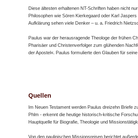
Diese ältesten erhaltenen NT-Schriften haben nicht nu
Philosophen wie Sören Kierkegaard oder Karl Jaspers g
Aufklärung sehen viele Denker – u. a. Friedrich Nietz
Paulus war der herausragende Theologe der frühen Chr
Pharisäer und Christenverfolger zum glühenden Nachfo
der Apostel«. Paulus formulierte den Glauben für seine
Quellen
Im Neuen Testament werden Paulus dreizehn Briefe zug
Phlm - erkennt die heutige historisch-kritische Forsch
Hauptquelle für Biografie, Theologie und Missionstätigk
Von den paulinischen Missionsreisen berichtet außerd