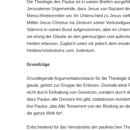
Die Theologie des Paulus ist in seinen Briefen ausgef
Jerusalemer Urgemeinde, dass Jesus von Nazaret der i
Menschheitserretter sei. Im Unterschied zu Jesus stel
Mittler Jesus Christus ins Zentrum seiner Verkündigun
Stämme in seinen Bund aufgenommen, aber im Unters
sei einzig der Glaube an den gekreuzigten und auferst
Heiden erlassen. Zugleich seien sie jedoch dem erwählt
Heidenchristentums vom Judentum.
Grundzüge
Grundlegende Argumentationsbasis für die Theologie de
glaubt, gehört zur Gruppe der Erlösten. Deshalb lehn
nicht durch Einhaltung von Gesetzen, sondern durch de
dass Paulus alle Gesetze frei gibt; stattdessen existie
löst Paulus „das Alte Testament von der Bindung an di
die ganze Welt hin“.
Entscheidend für das Verständnis der paulinischen Theo