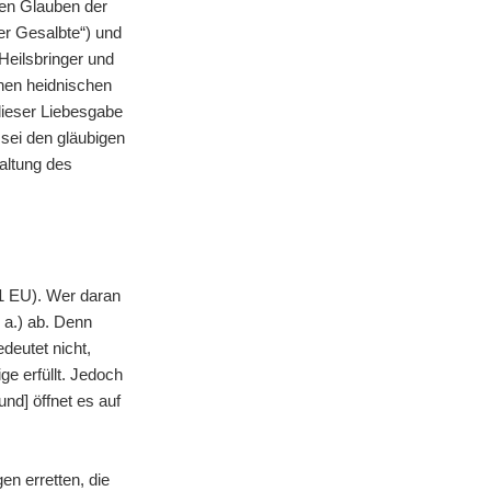
den Glauben der
er Gesalbte“) und
Heilsbringer und
inen heidnischen
ieser Liebesgabe
 sei den gläubigen
paltung des
21 EU). Wer daran
 a.) ab. Denn
deutet nicht,
ge erfüllt. Jedoch
nd] öffnet es auf
en erretten, die