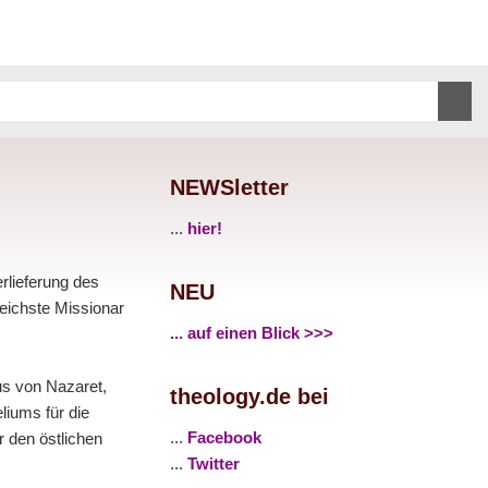
NEWSletter
...
hier!
rlieferung des
NEU
eichste Missionar
... auf einen Blick >>>
us von Nazaret,
theology.de bei
liums für die
...
Facebook
r den östlichen
...
Twitter