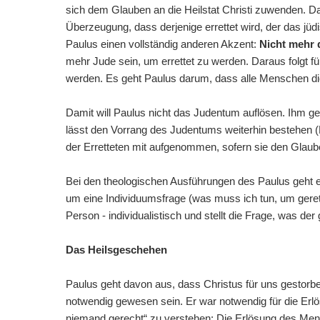
sich dem Glauben an die Heilstat Christi zuwenden. Dam
Überzeugung, dass derjenige errettet wird, der das jü
Paulus einen vollständig anderen Akzent:
Nicht mehr 
mehr Jude sein, um errettet zu werden. Daraus folgt fü
werden. Es geht Paulus darum, dass alle Menschen die 
Damit will Paulus nicht das Judentum auflösen. Ihm geh
lässt den Vorrang des Judentums weiterhin bestehen (
der Erretteten mit aufgenommen, sofern sie den Glau
Bei den theologischen Ausführungen des Paulus geht e
um eine Individuumsfrage (was muss ich tun, um gerette
Person - individualistisch und stellt die Frage, was der
Das Heilsgeschehen
Paulus geht davon aus, dass Christus für uns gestorben
notwendig gewesen sein. Er war notwendig für die Er
niemand gerecht“ zu verstehen: Die Erlösung des Mensc