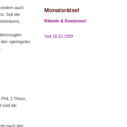
 sondern auch
Monatsrätsel
t. Seit der
Rätseln & Gewinnen!
ristentums.
 überzeugten
Seit 18.10.1999
 den »geringsten
.
Phil, 1 Thess,
 sind die
hnte nach den