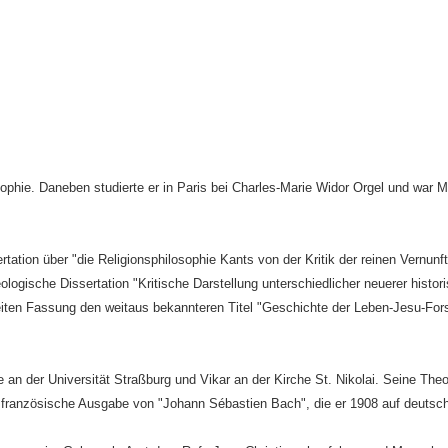
ophie. Daneben studierte er in Paris bei Charles-Marie Widor Orgel und war Mi
tation über "die Religionsphilosophie Kants von der Kritik der reinen Vernunft
ologische Dissertation "Kritische Darstellung unterschiedlicher neuerer histor
eiten Fassung den weitaus bekannteren Titel "Geschichte der Leben-Jesu-Fo
n der Universität Straßburg und Vikar an der Kirche St. Nikolai. Seine Theo
e französische Ausgabe von "Johann Sébastien Bach", die er 1908 auf deutsch