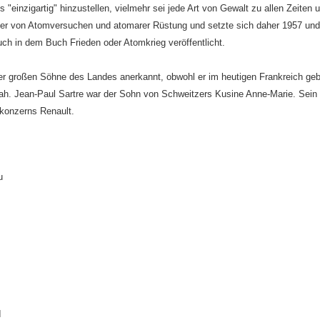
einzigartig" hinzustellen, vielmehr sei jede Art von Gewalt zu allen Zeiten u
gner von Atomversuchen und atomarer Rüstung und setzte sich daher 1957 un
h in dem Buch Frieden oder Atomkrieg veröffentlicht.
r der großen Söhne des Landes anerkannt, obwohl er im heutigen Frankreich ge
 sah. Jean-Paul Sartre war der Sohn von Schweitzers Kusine Anne-Marie. Sein
okonzerns Renault.
u
I