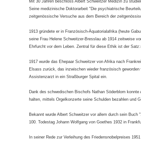
Mit 30 Jahren beschloss Albert Schweitzer Medizin zu studi
Seine medizinische Doktorarbeit "Die psychiatrische Beurteilu
zeitgenössische Versuche aus dem Bereich der zeitgenössis
1913 gründete er in Französisch-Äquatorialafrika (heute Gab
seine Frau Helene Schweitzer-Bresslau ab 1914 zeitweise von
Ehrfurcht vor dem Leben. Zentral für diese Ethik ist der Satz:
1917 wurde das Ehepaar Schweitzer von Afrika nach Frankrei
Elsass zurück, das inzwischen wieder französisch geworden war
Assistenzarzt in ein Straßburger Spital ein.
Dank des schwedischen Bischofs Nathan Söderblom konnte Al
halten, mittels Orgelkonzerte seine Schulden bezahlen und G
Bekannt wurde Albert Schweitzer vor allem durch sein Buch "
100. Todestag Johann Wolfgang von Goethes 1932 in Frankf
In seiner Rede zur Verleihung des Friedensnobelpreises 1951