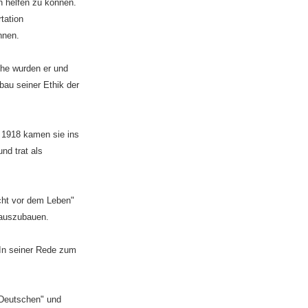
n helfen zu können.
tation
nnen.
che wurden er und
bau seiner Ethik der
. 1918 kamen sie ins
nd trat als
cht vor dem Leben"
 auszubauen.
 In seiner Rede zum
 Deutschen" und