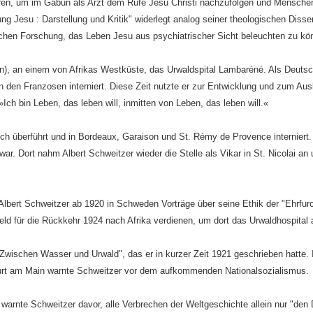
eren, um im Gabun als Arzt dem Rufe Jesu Christi nachzufolgen und Mensche
ng Jesu : Darstellung und Kritik" widerlegt analog seiner theologischen Disser
chen Forschung, das Leben Jesu aus psychiatrischer Sicht beleuchten zu kö
un), an einem von Afrikas Westküste, das Urwaldspital Lambaréné. Als Deuts
 den Franzosen interniert. Diese Zeit nutzte er zur Entwicklung und zum Aus
»Ich bin Leben, das leben will, inmitten von Leben, das leben will.«
ch überführt und in Bordeaux, Garaison und St. Rémy de Provence interniert
. Dort nahm Albert Schweitzer wieder die Stelle als Vikar in St. Nicolai an u
bert Schweitzer ab 1920 in Schweden Vorträge über seine Ethik der "Ehrfur
eld für die Rückkehr 1924 nach Afrika verdienen, um dort das Urwaldhospital
Zwischen Wasser und Urwald", das er in kurzer Zeit 1921 geschrieben hatte.
urt am Main warnte Schweitzer vor dem aufkommenden Nationalsozialismus.
 warnte Schweitzer davor, alle Verbrechen der Weltgeschichte allein nur "den