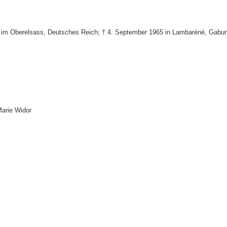
rg im Oberelsass, Deutsches Reich; † 4. September 1965 in Lambaréné, Gabun
Marie Widor