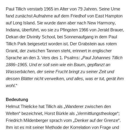
Paul Tillich verstarb 1965 im Alter von 79 Jahren. Seine Urne
fand zunächst Aufnahme auf dem Friedhof von East Hampton
auf Long Island. Sie wurde dann aber nach New Harmony,
Indiana, überführt, wo sie zu Pfingsten 1966 von Jerald Brauer,
Dekan der Divinity School, bei Sonnenaufgang in dem Paul
Tillich Park beigesetzt worden ist. Der Grabstein aus rotem
Granit, der zwischen Tannen steht, erinnert in englischer
Sprache an den 3. Vers des 1. Psalms: „
Paul Johannes Tillich
1886–1965. Und er soll sein wie ein Baum, gepflanzt an
Wasserbächen, der seine Frucht bringt zu seiner Zeit und
dessen Blätter nicht verwelken, und alles, was er tut, gerät ihm
wohl
.“
Bedeutung
Helmut Thielicke hat Tillich als „Wanderer zwischen den
Welten“ bezeichnet, Horst Bürkle als „Vermittlungstheologe“;
Friedrich Mildenberger sprach vom „Denker auf der Grenze“.
Ihm ist es mit seiner Methode der Korrelation von Frage und