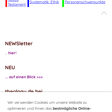
Systematik: Ethik
Personenschwerpunkte
Testament
NEWSletter
...
hier!
NEU
... auf einen Blick >>>
theology.de bei
...
Facebook
Wir verwenden Cookies um unsere Website zu
...
Twitter
optimieren und Ihnen das
bestmögliche Online-