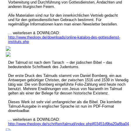
Vorbereitung und Durchführung von Gottesdiensten, Andachten und
anderen liturgischen Feiern.
Alle Materialien sind nur für den innerkirchlichen Vertrieb gedacht
und für den gottesdienstlichen Gebrauch bestimmt. Für
regelmäßige Informationen kann man einen Newsletter bestellen.
... weiterlesen & DOWNLOAD:
http://www.theology.de/downloads/online-katalog-des-gottesdienst-
instituts.php
Der Talmud ist nach dem Tanach – der jüdischen Bibel – das
bedeutendste Schriftwerk des Judentums.
Der erste Druck des Talmuds stammt von Daniel Bomberg, ein aus
Antwerpen gebürtiger Christen, der zwischen 1516 und 1539 in Venedig
tätig war. Die von Bomberg eingeführte Folio-Zählung wird heute noch
benutzt. Mehrere Erwähnungen von Jesus von Nazareth im Talmud
gelten als einer der Belege für dessen historische Existenz.
Dieses Werk ist sehr viel umfangreicher als die Bibel. Die komlette
Talmud-Ausgabe in englischer Sprache ist nun im PDF-Format
downloadbar.
... weiterlesen & DOWNLOAD:
http://www.theology.de/schriften/talmud/index.php#03451d9ba20a8ba04