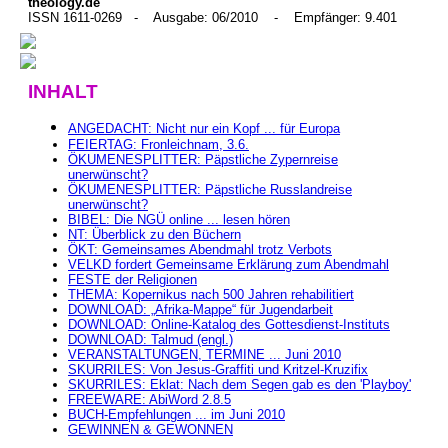
theology.de
ISSN 1611-0269 - Ausgabe: 06/2010 - Empfänger: 9.401
INHALT
ANGEDACHT: Nicht nur ein Kopf ... für Europa
FEIERTAG: Fronleichnam, 3.6.
ÖKUMENESPLITTER: Päpstliche Zypernreise
unerwünscht?
ÖKUMENESPLITTER: Päpstliche Russlandreise
unerwünscht?
BIBEL: Die NGÜ online ... lesen hören
NT: Überblick zu den Büchern
ÖKT: Gemeinsames Abendmahl trotz Verbots
VELKD fordert Gemeinsame Erklärung zum Abendmahl
FESTE der Religionen
THEMA: Kopernikus nach 500 Jahren rehabilitiert
DOWNLOAD: „Afrika-Mappe“ für Jugendarbeit
DOWNLOAD: Online-Katalog des Gottesdienst-Instituts
DOWNLOAD: Talmud (engl.)
VERANSTALTUNGEN, TERMINE ... Juni 2010
SKURRILES: Von Jesus-Graffiti und Kritzel-Kruzifix
SKURRILES: Eklat: Nach dem Segen gab es den 'Playboy'
FREEWARE: AbiWord 2.8.5
BUCH-Empfehlungen ... im Juni 2010
GEWINNEN & GEWONNEN