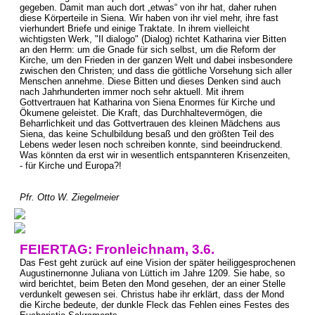
gegeben. Damit man auch dort „etwas“ von ihr hat, daher ruhen
diese Körperteile in Siena. Wir haben von ihr viel mehr, ihre fast
vierhundert Briefe und einige Traktate. In ihrem vielleicht
wichtigsten Werk, "Il dialogo" (Dialog) richtet Katharina vier Bitten
an den Herrn: um die Gnade für sich selbst, um die Reform der
Kirche, um den Frieden in der ganzen Welt und dabei insbesondere
zwischen den Christen; und dass die göttliche Vorsehung sich aller
Menschen annehme. Diese Bitten und dieses Denken sind auch
nach Jahrhunderten immer noch sehr aktuell. Mit ihrem
Gottvertrauen hat Katharina von Siena Enormes für Kirche und
Ökumene geleistet. Die Kraft, das Durchhaltevermögen, die
Beharrlichkeit und das Gottvertrauen des kleinen Mädchens aus
Siena, das keine Schulbildung besaß und den größten Teil des
Lebens weder lesen noch schreiben konnte, sind beeindruckend.
Was könnten da erst wir in wesentlich entspannteren Krisenzeiten,
- für Kirche und Europa?!
Pfr. Otto W. Ziegelmeier
FEIERTAG: Fronleichnam, 3.6.
Das Fest geht zurück auf eine Vision der später heiliggesprochenen
Augustinernonne Juliana von Lüttich im Jahre 1209. Sie habe, so
wird berichtet, beim Beten den Mond gesehen, der an einer Stelle
verdunkelt gewesen sei. Christus habe ihr erklärt, dass der Mond
die Kirche bedeute, der dunkle Fleck das Fehlen eines Festes des