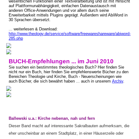
wesentlichen Funktionen einer Textverarbeitung und ist mit Hinsicht
auf Plattformunabhängigkeit, einfachen Datenaustausch mit
anderen Office-Anwendungen und vor allem durch seine
Erweiterbarkeit mittels Plugins geprägt. Außerdem wird AbiWord in
30 Sprachen übersetzt.
... weiterlesen & Download:
http://www.theology.de/service/software/freewareshareware/abiword-
285.php
BUCH-Empfehlungen ... im Juni 2010
Sie suchen ein bestimmtes theologisches Buch? Hier finden Sie
nicht nur ein Buch, hier finden Sie empfehlenswerte Bücher zu den
Bereichen Theologie und Kirche, Buch - Neuerscheinungen wie
auch Bücher, die sich bewährt haben ... auch in unserem
Archiv
.
Ballewski u.a.: Kirche nebenan, nah und fern
Dieser Band macht auf interessante Sakralbauten aufmerksam, die
eher unscheinbar an einem Stadtplatz, in einer Häuserzeile oder