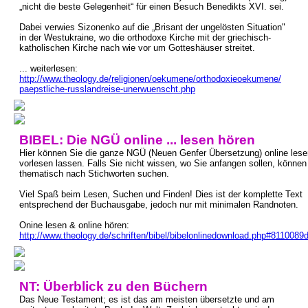
„nicht die beste Gelegenheit“ für einen Besuch Benedikts XVI. sei.
Dabei verwies Sizonenko auf die „Brisant der ungelösten Situation"
in der Westukraine, wo die orthodoxe Kirche mit der griechisch-
katholischen Kirche nach wie vor um Gotteshäuser streitet.
... weiterlesen:
http://www.theology.de/religionen/oekumene/orthodoxieoekumene/
paepstliche-russlandreise-unerwuenscht.php
BIBEL: Die NGÜ online ... lesen hören
Hier können Sie die ganze NGÜ (Neuen Genfer Übersetzung) online lese
vorlesen lassen. Falls Sie nicht wissen, wo Sie anfangen sollen, können
thematisch nach Stichworten suchen.
Viel Spaß beim Lesen, Suchen und Finden! Dies ist der komplette Text
entsprechend der Buchausgabe, jedoch nur mit minimalen Randnoten.
Onine lesen & online hören:
http://www.theology.de/schriften/bibel/bibelonlinedownload.php#811008
NT: Überblick zu den Büchern
Das Neue Testament; es ist das am meisten übersetzte und am