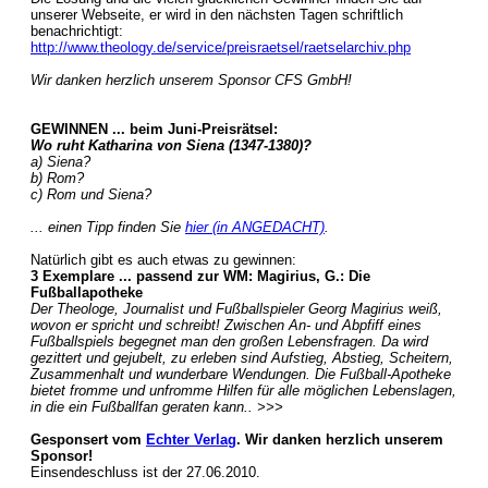
unserer Webseite, er wird in den nächsten Tagen schriftlich
benachrichtigt:
http://www.theology.de/service/preisraetsel/raetselarchiv.php
Wir danken herzlich unserem Sponsor CFS GmbH!
GEWINNEN ... beim Juni-Preisrätsel:
Wo ruht Katharina von Siena (1347-1380)?
a) Siena?
b) Rom?
c) Rom und Siena?
... einen Tipp finden Sie
hier (in ANGEDACHT)
.
Natürlich gibt es auch etwas zu gewinnen:
3 Exemplare ... passend zur WM: Magirius, G.: Die
Fußballapotheke
Der Theologe, Journalist und Fußballspieler Georg Magirius weiß,
wovon er spricht und schreibt! Zwischen An- und Abpfiff eines
Fußballspiels begegnet man den großen Lebensfragen. Da wird
gezittert und gejubelt, zu erleben sind Aufstieg, Abstieg, Scheitern,
Zusammenhalt und wunderbare Wendungen. Die Fußball-Apotheke
bietet fromme und unfromme Hilfen für alle möglichen Lebenslagen,
in die ein Fußballfan geraten kann.. >>>
Gesponsert vom
Echter Verlag
. Wir danken herzlich unserem
Sponsor!
Einsendeschluss ist der 27.06.2010.