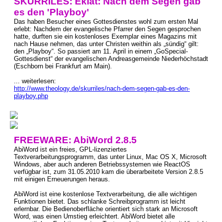
SKURRILES: Eklat: Nach dem Segen gab
es den 'Playboy'
Das haben Besucher eines Gottesdienstes wohl zum ersten Mal
erlebt: Nachdem der evangelische Pfarrer den Segen gesprochen
hatte, durften sie ein kostenloses Exemplar eines Magazins mit
nach Hause nehmen, das unter Christen weithin als „sündig“ gilt:
den „Playboy“. So passiert am 11. April in einem „GoSpecial-
Gottesdienst“ der evangelischen Andreasgemeinde Niederhöchstadt
(Eschborn bei Frankfurt am Main).
... weiterlesen:
http://www.theology.de/skurriles/nach-dem-segen-gab-es-den-
playboy.php
FREEWARE: AbiWord 2.8.5
AbiWord ist ein freies, GPL-lizenziertes
Textverarbeitungsprogramm, das unter Linux, Mac OS X, Microsoft
Windows, aber auch anderen Betriebssystemen wie ReactOS
verfügbar ist, zum 31.05.2010 kam die überarbeitete Version 2.8.5
mit einigen Erneuerungen heraus.
AbiWord ist eine kostenlose Textverarbeitung, die alle wichtigen
Funktionen bietet. Das schlanke Schreibprogramm ist leicht
erlernbar. Die Bedienoberfläche orientiert sich stark an Microsoft
Word, was einen Umstieg erleichtert. AbiWord bietet alle