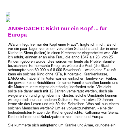
ANGEDACHT: Nicht nur ein Kopf ... für
Europa
„Warum liegt hier nur der Kopf einer Frau?“, fragte ich mich, als ich
vor ein paar Tagen vor einem verzierten Schädel stand, der in einer
Kirche in Siena (Italien) in einen Kirchenaltar eingearbeitet war. Wie
ich erfuhr, erinnert er an eine Frau, die anno 1347 als 23. von 25
Kindern geboren wurde; dies würden wir heute als Problemfamilie
bezeichnen. Es herrschte Krieg, es wütete die Pest (die Stadt
schrumpfte von 60.000 auf 8.000 Bewohner), - welch eine Zukunft
kann ein solches Kind ohne KiTa, Kindergeld, Krankenkasse,
BAföG etc. haben? Ihr Vater war ein einfacher Handwerker, Färber,
der gewiss keine Reichtümer für seine Familie schaffen konnte und
die Mutter musste eigentlich ständig überfordert sein. Vielleicht
sollte sie daher auch mit 12 Jahren verheiratet werden, doch sie
weigerte sich und ging lieber ins Kloster; solche Umstände kennen
wir eigentlich nur aus anderen Kulturen. Erst mit etwa 20 Jahren
lernte sie das Lesen und mit 30 das Schreiben. Was soll aus einem
solchen Menschen werden? Um es vorwegzunehmen, - eine der
bedeutendsten Frauen der Kirchengeschichte: Katharina von Siena;
Kirchenlehrerin und Schutzpatronin von Italien und Europa.
Sie kümmerte sich aufopfernd um Kranke und Arme, gründete ein