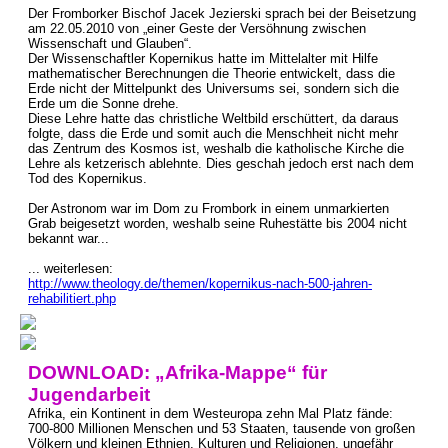
Der Fromborker Bischof Jacek Jezierski sprach bei der Beisetzung
am 22.05.2010 von „einer Geste der Versöhnung zwischen
Wissenschaft und Glauben“.
Der Wissenschaftler Kopernikus hatte im Mittelalter mit Hilfe
mathematischer Berechnungen die Theorie entwickelt, dass die
Erde nicht der Mittelpunkt des Universums sei, sondern sich die
Erde um die Sonne drehe.
Diese Lehre hatte das christliche Weltbild erschüttert, da daraus
folgte, dass die Erde und somit auch die Menschheit nicht mehr
das Zentrum des Kosmos ist, weshalb die katholische Kirche die
Lehre als ketzerisch ablehnte. Dies geschah jedoch erst nach dem
Tod des Kopernikus.
Der Astronom war im Dom zu Frombork in einem unmarkierten
Grab beigesetzt worden, weshalb seine Ruhestätte bis 2004 nicht
bekannt war...
... weiterlesen:
http://www.theology.de/themen/kopernikus-nach-500-jahren-
rehabilitiert.php
DOWNLOAD: „Afrika-Mappe“ für
Jugendarbeit
Afrika, ein Kontinent in dem Westeuropa zehn Mal Platz fände:
700-800 Millionen Menschen und 53 Staaten, tausende von großen
Völkern und kleinen Ethnien, Kulturen und Religionen, ungefähr