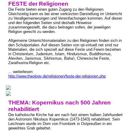
FESTE der Religionen
Die Feste bieten einen guten Zugang zu den Religionen.
Gleichzeitig kann es bei einer verkürzten Darstellung im Unterricht
zu Verallgemeinerungen und Vereinfachungen kommen. Auf dieser
und den folgenden Seiten sind deshalb Hinweise
zusammengestellt, die dazu beitragen sollen, der jeweiligen
Religion gerecht zu werden.
Allgemeine Unterrichtsmaterialien zu den Religionen finden sich in
den Schulportalen. Auf diesen Seiten von rpi-virtuell.net sind nur
Materialien, die sich speziell auf diese Feste und Feiern beziehen
in Christentum, Judentum, Islam, Hinduismus, Buddhismus,
Aleviten, Janismus, Sikhismus, Baha'i, Chinesische Feste,
Zarathustra-Religion etc.
... weiterlesen:
http://www.theology.de/religionen/feste-der-religionen.php
THEMA: Kopernikus nach 500 Jahren
rehabilitiert
Die katholische Kirche hat am nach fast einem halben Jahrhundert
den Astronom Nikolaus Kopernikus (1473-1543) rehabilitiert. Sein
Leichnam wurde im Dom von Frombork in Ostpreußen in ein
geweihtes Grab gebettet.