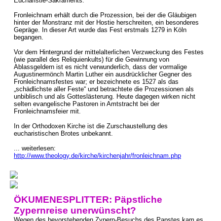
Eucharistie-Sakraments.
Fronleichnam erhält durch die Prozession, bei der die Gläubigen
hinter der Monstranz mit der Hostie herschreiten, ein besonderes
Gepräge. In dieser Art wurde das Fest erstmals 1279 in Köln
begangen.
Vor dem Hintergrund der mittelalterlichen Verzweckung des Festes
(wie parallel des Reliquienkults) für die Gewinnung von
Ablassgeldern ist es nicht verwunderlich, dass der vormalige
Augustinermönch Martin Luther ein ausdrücklicher Gegner des
Fronleichnamsfestes war; er bezeichnete es 1527 als das
„schädlichste aller Feste“ und betrachtete die Prozessionen als
unbiblisch und als Gotteslästerung. Heute dagegen wirken nicht
selten evangelische Pastoren in Amtstracht bei der
Fronleichnamsfeier mit.
In der Orthodoxen Kirche ist die Zurschaustellung des
eucharistischen Brotes unbekannt.
... weiterlesen:
http://www.theology.de/kirche/kirchenjahr/fronleichnam.php
ÖKUMENESPLITTER: Päpstliche
Zypernreise unerwünscht?
Wegen des bevorstehenden Zypern-Besuchs des Papstes kam es