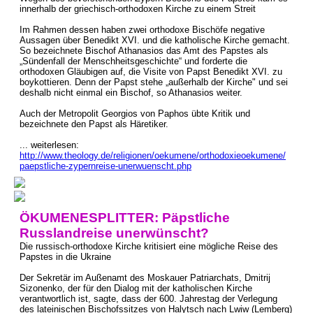
innerhalb der griechisch-orthodoxen Kirche zu einem Streit
Im Rahmen dessen haben zwei orthodoxe Bischöfe negative
Aussagen über Benedikt XVI. und die katholische Kirche gemacht.
So bezeichnete Bischof Athanasios das Amt des Papstes als
„Sündenfall der Menschheitsgeschichte“ und forderte die
orthodoxen Gläubigen auf, die Visite von Papst Benedikt XVI. zu
boykottieren. Denn der Papst stehe „außerhalb der Kirche" und sei
deshalb nicht einmal ein Bischof, so Athanasios weiter.
Auch der Metropolit Georgios von Paphos übte Kritik und
bezeichnete den Papst als Häretiker.
... weiterlesen:
http://www.theology.de/religionen/oekumene/orthodoxieoekumene/
paepstliche-zypernreise-unerwuenscht.php
ÖKUMENESPLITTER: Päpstliche
Russlandreise unerwünscht?
Die russisch-orthodoxe Kirche kritisiert eine mögliche Reise des
Papstes in die Ukraine
Der Sekretär im Außenamt des Moskauer Patriarchats, Dmitrij
Sizonenko, der für den Dialog mit der katholischen Kirche
verantwortlich ist, sagte, dass der 600. Jahrestag der Verlegung
des lateinischen Bischofssitzes von Halytsch nach Lwiw (Lemberg)