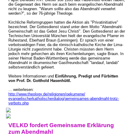
die Gegenwart des Herrn sei auch beim evangelischen Abendmahl
nicht zu leugnen. "Warum sollte also das Abendmahl verwehrt
werden?", so der 76-jährige Theologe.
Kirchliche Reformgruppen hatten die Aktion als "Privatinitiative"
bezeichnet. Der Gottesdienst stand unter dem Motto "Abendmahl-
Gemeinschaft ist das Gebot Jesu Christi". Den Gottesdienst an der
Technischen Universität München hielt der evangelische Pfarrer im
Ruhestand, Eberhard Braun (Lenningen). Er sprach von einer
verbotswidrigen Feier, da die römisch-katholische Kirche der Lima-
Liturgie nicht zugestimmt habe. Christen müssten dem Herrn
jedoch mehr gehorchen als ihren Kirchenleitungen, sagte Braun. In
seiner Heimat Baden-Württemberg werde das gemeinsame
Abendmahl in ökumenischer Gastfreundschaft "landauf, landab"
selbstverständlich gefeiert.
Weitere Informationen und
Einführung, Predigt und Fürbitten
von Prof. Dr. Gotthold Hasenhüttl.
... weiterlesen:
http://www.theology.de/religionen/oekumene/
evangelischerkatholischerdialog/gemeinsames-abendmahl-trotz-
verbots.php
VELKD fordert Gemeinsame Erklärung
zum Abendmahl