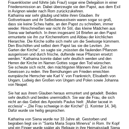
Frauenkloster und führte (als Frau!) sogar eine Delegation in einer
Friedensmission an. Dabei überzeugte sie den Papst, aus dem Exil
in Avignon wieder nach Rom zurückzukehren.
Katharina war sehr gläubig und lebte ihren Glauben. Ihr
Gottvertrauen und ihr Selbstbewusstsein waren sogar so groß,
dass sie keine Scheu hatte, an den Papst zu schreiben, immer
wieder. Hinschmeißen war nicht ihr Stil, das kleine Mädchen aus
Siena war beharrlich. In ihren insgesamt 14 Briefen an den Papst
ermunterte sie ihn zur Kirchenreform und Abbau der kirchlichen
Hierarchie. Die Kirche sollte sich mehr um die Seelsorge kümmern.
Den Bischöfen und selbst dem Papst las sie die Leviten. „Im
Garten der Kirche“, so sagte sie „müssten die faulenden Pflanzen
ausgerissen und durch frische, duftende neue Pflanzen ersetzt
werden.“ Katharina konnte dabei sehr deutlich werden und den
Herren der Kirche im Namen Gottes sogar den Tod wünschen.
Sie scheute sich nicht, den mächtigsten Männern ihrer Zeit ins
Gewissen zu reden. Ihre Bemühungen um Frieden erreichten
europäische Herrscher wie Karl V. von Frankreich, Elisabeth von
Ungarn, Ludwig den Großen von Ungarn und Polen sowie Johanna
von Neapel.
Sie hat aus ihrem Glauben heraus ermuntert und getadelt. Beides
sehr deutlich und beides unermüdlich. Sie war die Frau, die sich
nicht an das Gebot des Apostels Paulus hielt: „Mulier taceat in
ecclesia“ – „Die Frau schweige in der Kirche!“ (1. Korinter 14, 34).
Dafür wurde sie heilig gesprochen.
Katharina von Siena wurde nur 33 Jahre alt. Gestorben und
begraben liegt sie in "Santa Maria Sopra Minerva" in Rom. Ihr Kopf
und ein Finger wurde später als Reliquie in ihre Heimatsstadt Siena