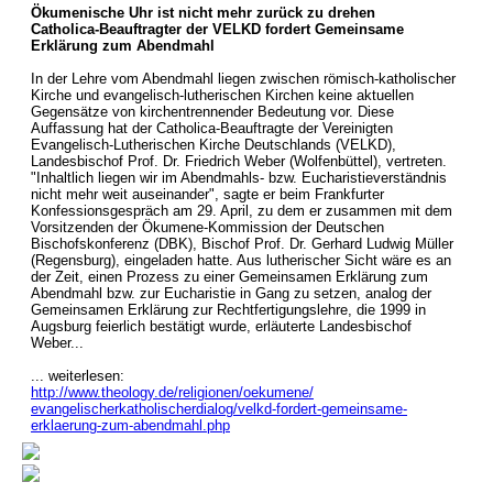
Ökumenische Uhr ist nicht mehr zurück zu drehen
Catholica-Beauftragter der VELKD fordert Gemeinsame
Erklärung zum Abendmahl
In der Lehre vom Abendmahl liegen zwischen römisch-katholischer
Kirche und evangelisch-lutherischen Kirchen keine aktuellen
Gegensätze von kirchentrennender Bedeutung vor. Diese
Auffassung hat der Catholica-Beauftragte der Vereinigten
Evangelisch-Lutherischen Kirche Deutschlands (VELKD),
Landesbischof Prof. Dr. Friedrich Weber (Wolfenbüttel), vertreten.
"Inhaltlich liegen wir im Abendmahls- bzw. Eucharistieverständnis
nicht mehr weit auseinander", sagte er beim Frankfurter
Konfessionsgespräch am 29. April, zu dem er zusammen mit dem
Vorsitzenden der Ökumene-Kommission der Deutschen
Bischofskonferenz (DBK), Bischof Prof. Dr. Gerhard Ludwig Müller
(Regensburg), eingeladen hatte. Aus lutherischer Sicht wäre es an
der Zeit, einen Prozess zu einer Gemeinsamen Erklärung zum
Abendmahl bzw. zur Eucharistie in Gang zu setzen, analog der
Gemeinsamen Erklärung zur Rechtfertigungslehre, die 1999 in
Augsburg feierlich bestätigt wurde, erläuterte Landesbischof
Weber...
... weiterlesen:
http://www.theology.de/religionen/oekumene/
evangelischerkatholischerdialog/velkd-fordert-gemeinsame-
erklaerung-zum-abendmahl.php