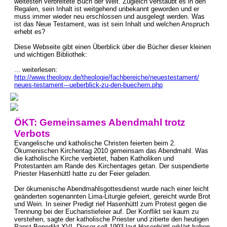
weitesten verbreitete Buch der Welt. Zugleich verstaubt es in den
Regalen, sein Inhalt ist weitgehend unbekannt geworden und er
muss immer wieder neu erschlossen und ausgelegt werden. Was
ist das Neue Testament, was ist sein Inhalt und welchen Anspruch
erhebt es?
Diese Webseite gibt einen Überblick über die Bücher dieser kleinen
und wichtigen Bibliothek:
... weiterlesen:
http://www.theology.de/theologie/fachbereiche/neuestestament/
neues-testament---ueberblick-zu-den-buechern.php
ÖKT: Gemeinsames Abendmahl trotz
Verbots
Evangelische und katholische Christen feierten beim 2.
Ökumenischen Kirchentag 2010 gemeinsam das Abendmahl. Was
die katholische Kirche verbietet, haben Katholiken und
Protestanten am Rande des Kirchentages getan. Der suspendierte
Priester Hasenhüttl hatte zu der Feier geladen.
Der ökumenische Abendmahlsgottesdienst wurde nach einer leicht
geänderten sogenannten Lima-Liturgie gefeiert, gereicht wurde Brot
und Wein. In seiner Predigt rief Hasenhüttl zum Protest gegen die
Trennung bei der Eucharistiefeier auf. Der Konflikt sei kaum zu
verstehen, sagte der katholische Priester und zitierte den heutigen
Papst Benedikt XVI. Dieser soll 1993 laut Hasenhüttl erklärt haben,