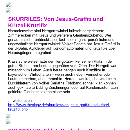
SKURRILES: Von Jesus-Graffiti und
Kritzel-Kruzifix
Normalerweise sind Herrgottswinkel hübsch hergerichtete
Zimmerecken mit Kreuz und weiterem Glaubenszubehör. Wer
genau hinsieht, entdeckt aber fast überall ganz persönliche und
ungewöhnliche Herrgottswinkel: Volker Derlath hat Jesus-Grafitti in
der U-Bahn, Aufkleber auf Kondomautomaten und Kruzifixe über
Notausgängen fotografiert.
Klassischerweise hatte der Herrgottswinkel seinen Platz in der
guten Stube – am besten gegenüber vom Ofen. Der Herrgott war
mittendrin im Leben. Auch heute hängen noch Kruzifixe in
bayerischen Wirtschaften – wenn auch neben Fernseher oder
Lautsprecherbox, aber immerhin. Herrgottswinkel, das wird beim
Durchblättern von Volker Derlaths Fotoband schnell klar, können
auch gekritzelte Edding-Zeichnungen oder auf Kondomautomaten
geklebte Glaubensbekenntnisse sein....
... weiterlesen:
http://www.theology.de/skurriles/von-jesus-graffiti-und-kritzel-
kruzifix.php