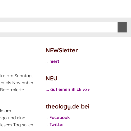
NEWSletter
...
hier!
rd am Sonntag,
NEU
den bis November
... auf einen Blick >>>
 Reformierte
theology.de bei
nie am
...
Facebook
ogo und eine
...
Twitter
diesem Tag sollen