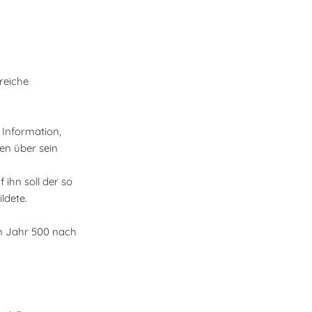
reiche
 Information,
en über sein
 ihn soll der so
ldete.
m Jahr 500 nach