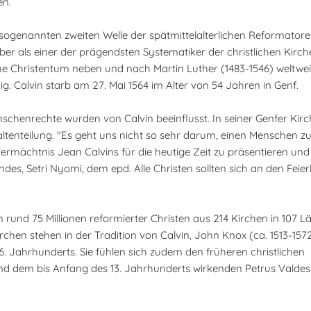
en.
sogenannten zweiten Welle der spätmittelalterlichen Reformatoren
ber als einer der prägendsten Systematiker der christlichen Kirch
e Christentum neben und nach Martin Luther (1483-1546) weltweit
nig. Calvin starb am 27. Mai 1564 im Alter von 54 Jahren in Genf.
schenrechte wurden von Calvin beeinflusst. In seiner Genfer Ki
altenteilung. "Es geht uns nicht so sehr darum, einen Menschen zu 
mächtnis Jean Calvins für die heutige Zeit zu präsentieren und 
es, Setri Nyomi, dem epd. Alle Christen sollten sich an den Feier
 rund 75 Millionen reformierter Christen aus 214 Kirchen in 107 
Kirchen stehen in der Tradition von Calvin, John Knox (ca. 1513-157
. Jahrhunderts. Sie fühlen sich zudem den früheren christlichen
d dem bis Anfang des 13. Jahrhunderts wirkenden Petrus Valdes