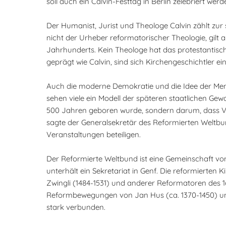
soll auch ein Calvin-Festtag in Berlin zelebriert werd
Der Humanist, Jurist und Theologe Calvin zählt zur 
nicht der Urheber reformatorischer Theologie, gilt a
Jahrhunderts. Kein Theologe hat das protestantisch
geprägt wie Calvin, sind sich Kirchengeschichtler ei
Auch die moderne Demokratie und die Idee der Men
sehen viele ein Modell der späteren staatlichen Gew
500 Jahren geboren wurde, sondern darum, dass Ver
sagte der Generalsekretär des Reformierten Weltbund
Veranstaltungen beteiligen.
Der Reformierte Weltbund ist eine Gemeinschaft von
unterhält ein Sekretariat in Genf. Die reformierten 
Zwingli (1484-1531) und anderer Reformatoren des 16
Reformbewegungen von Jan Hus (ca. 1370-1450) un
stark verbunden.