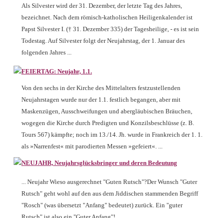
Als Silvester wird der 31. Dezember, der letzte Tag des Jahres,
bezeichnet. Nach dem römisch-katholischen Heiligenkalender ist
Papst Silvester I. († 31. Dezember 335) der Tagesheilige, - es ist sein
Todestag. Auf Silvester folgt der Neujahrstag, der 1. Januar des
folgenden Jahres ...
FEIERTAG: Neujahr, 1.1.
Von den sechs in der Kirche des Mittelalters festzustellenden
Neujahrstagen wurde nur der 1.1. festlich begangen, aber mit
Maskenzügen, Ausschweifungen und abergläubischen Bräuchen,
wogegen die Kirche durch Predigten und Konzilsbeschlüsse (z. B.
Tours 567) kämpfte; noch im 13./14. Jh. wurde in Frankreich der 1. 1.
als »Narrenfest« mit parodierten Messen »gefeiert«. ...
NEUJAHR, Neujahrsglücksbringer und deren Bedeutung
... Neujahr Wieso ausgerechnet "Guten Rutsch"?Der Wunsch "Guter
Rutsch" geht wohl auf den aus dem Jiddischen stammenden Begriff
"Rosch" (was übersetzt "Anfang" bedeutet) zurück. Ein "guter
Rutsch" ist also ein "Guter Anfang"! ...