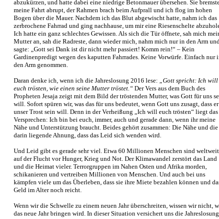
abzukürzen, und hatte dabei eine niedrige Betonmauer übersehen. Sie bremst
meine Fahrt abrupt, der Rahmen brach beim Aufprall und ich flog im hohen
Bogen über die Mauer. Nachdem ich das Blut abgewischt hatte, nahm ich das
zerbrochene Fahrrad und ging nachhause, um mir eine Riesenschelte abzuhol
Ich hatte ein ganz schlechtes Gewissen. Als sich die Tür öffnete, sah mich mei
Mutter an, sah die Radreste, dann wieder mich, nahm mich nur in den Arm un
sagte: „Gott sei Dank ist dir nicht mehr passiert! Komm rein!“ – Kein
Gardinenpredigt wegen des kaputten Fahrrades. Keine Vorwürfe. Einfach nur 
den Arm genommen.
Daran denke ich, wenn ich die Jahreslosung 2016 lese:
„Gott spricht: Ich will
euch trösten, wie einen seine Mutter tröstet.“
Der Vers aus dem Buch des
Propheten Jesaja zeigt mit dem Bild der tröstenden Mutter, was Gott für uns s
will. Sofort spüren wir, was das für uns bedeutet, wenn Gott uns zusagt, dass er
unser Trost sein will. Denn in der Verheißung „Ich will euch trösten“ liegt das
Versprechen: Ich bin bei euch, immer, auch und gerade dann, wenn ihr meine
Nähe und Unterstützung braucht. Beides gehört zusammen: Die Nähe und die
darin liegende Ahnung, dass das Leid sich wenden wird.
Und Leid gibt es gerade sehr viel. Etwa 60 Millionen Menschen sind weltweit
auf der Flucht vor Hunger, Krieg und Not. Der Klimawandel zerstört das Land
und die Heimat vieler. Terrorgruppen im Nahen Osten und Afrika morden,
schikanieren und vertreiben Millionen von Menschen. Und auch bei uns
kämpfen viele um das Überleben, dass sie ihre Miete bezahlen können und da
Geld im Alter noch reicht.
Wenn wir die Schwelle zu einem neuen Jahr überschreiten, wissen wir nicht, w
das neue Jahr bringen wird. In dieser Situation versichert uns die Jahreslosung