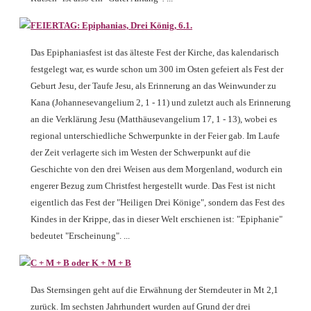
FEIERTAG: Epiphanias, Drei König, 6.1.
Das Epiphaniasfest ist das älteste Fest der Kirche, das kalendarisch
festgelegt war, es wurde schon um 300 im Osten gefeiert als Fest der
Geburt Jesu, der Taufe Jesu, als Erinnerung an das Weinwunder zu
Kana (Johannesevangelium 2, 1 - 11) und zuletzt auch als Erinnerung
an die Verklärung Jesu (Matthäusevangelium 17, 1 - 13), wobei es
regional unterschiedliche Schwerpunkte in der Feier gab. Im Laufe
der Zeit verlagerte sich im Westen der Schwerpunkt auf die
Geschichte von den drei Weisen aus dem Morgenland, wodurch ein
engerer Bezug zum Christfest hergestellt wurde. Das Fest ist nicht
eigentlich das Fest der "Heiligen Drei Könige", sondern das Fest des
Kindes in der Krippe, das in dieser Welt erschienen ist: "Epiphanie"
bedeutet "Erscheinung". ...
C + M + B oder K + M + B
Das Sternsingen geht auf die Erwähnung der Sterndeuter in Mt 2,1
zurück. Im sechsten Jahrhundert wurden auf Grund der drei