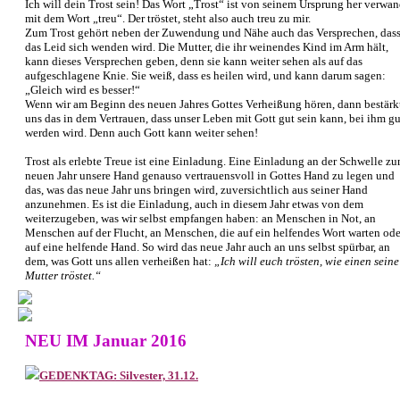
Ich will dein Trost sein! Das Wort „Trost“ ist von seinem Ursprung her verwan
mit dem Wort „treu“. Der tröstet, steht also auch treu zu mir.
Zum Trost gehört neben der Zuwendung und Nähe auch das Versprechen, das
das Leid sich wenden wird. Die Mutter, die ihr weinendes Kind im Arm hält,
kann dieses Versprechen geben, denn sie kann weiter sehen als auf das
aufgeschlagene Knie. Sie weiß, dass es heilen wird, und kann darum sagen:
„Gleich wird es besser!“
Wenn wir am Beginn des neuen Jahres Gottes Verheißung hören, dann bestärk
uns das in dem Vertrauen, dass unser Leben mit Gott gut sein kann, bei ihm gu
werden wird. Denn auch Gott kann weiter sehen!
Trost als erlebte Treue ist eine Einladung. Eine Einladung an der Schwelle z
neuen Jahr unsere Hand genauso vertrauensvoll in Gottes Hand zu legen und
das, was das neue Jahr uns bringen wird, zuversichtlich aus seiner Hand
anzunehmen. Es ist die Einladung, auch in diesem Jahr etwas von dem
weiterzugeben, was wir selbst empfangen haben: an Menschen in Not, an
Menschen auf der Flucht, an Menschen, die auf ein helfendes Wort warten ode
auf eine helfende Hand. So wird das neue Jahr auch an uns selbst spürbar, an
dem, was Gott uns allen verheißen hat:
„Ich will euch trösten, wie einen seine
Mutter tröstet.“
NEU IM Januar 2016
GEDENKTAG: Silvester, 31.12.