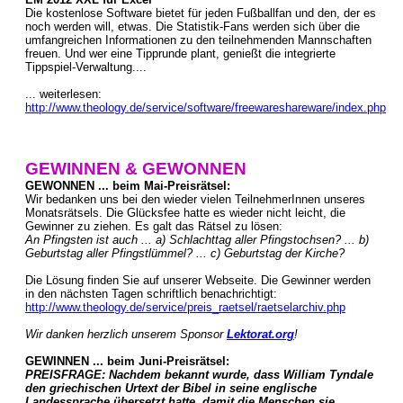
Die kostenlose Software bietet für jeden Fußballfan und den, der es
noch werden will, etwas. Die Statistik-Fans werden sich über die
umfangreichen Informationen zu den teilnehmenden Mannschaften
freuen. Und wer eine Tipprunde plant, genießt die integrierte
Tippspiel-Verwaltung....
... weiterlesen:
http://www.theology.de/service/software/freewareshareware/index.php
GEWINNEN & GEWONNEN
GEWONNEN ... beim Mai-Preisrätsel:
Wir bedanken uns bei den wieder vielen TeilnehmerInnen unseres
Monatsrätsels. Die Glücksfee hatte es wieder nicht leicht, die
Gewinner zu ziehen. Es galt das Rätsel zu lösen:
An Pfingsten ist auch ... a) Schlachttag aller Pfingstochsen? ... b)
Geburtstag aller Pfingstlümmel? ... c) Geburtstag der Kirche?
Die Lösung finden Sie auf unserer Webseite. Die Gewinner werden
in den nächsten Tagen schriftlich benachrichtigt:
http://www.theology.de/service/preis_raetsel/raetselarchiv.php
Wir danken herzlich unserem Sponsor
Lektorat.org
!
GEWINNEN ... beim Juni-Preisrätsel:
PREISFRAGE: Nachdem bekannt wurde, dass William Tyndale
den griechischen Urtext der Bibel in seine englische
Landessprache übersetzt hatte, damit die Menschen sie