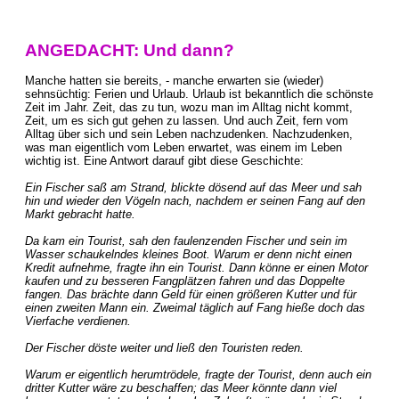
ANGEDACHT: Und dann?
Manche hatten sie bereits, - manche erwarten sie (wieder)
sehnsüchtig: Ferien und Urlaub. Urlaub ist bekanntlich die schönste
Zeit im Jahr. Zeit, das zu tun, wozu man im Alltag nicht kommt,
Zeit, um es sich gut gehen zu lassen. Und auch Zeit, fern vom
Alltag über sich und sein Leben nachzudenken. Nachzudenken,
was man eigentlich vom Leben erwartet, was einem im Leben
wichtig ist. Eine Antwort darauf gibt diese Geschichte:
Ein Fischer saß am Strand, blickte dösend auf das Meer und sah
hin und wieder den Vögeln nach, nachdem er seinen Fang auf den
Markt gebracht hatte.
Da kam ein Tourist, sah den faulenzenden Fischer und sein im
Wasser schaukelndes kleines Boot. Warum er denn nicht einen
Kredit aufnehme, fragte ihn ein Tourist. Dann könne er einen Motor
kaufen und zu besseren Fangplätzen fahren und das Doppelte
fangen. Das brächte dann Geld für einen größeren Kutter und für
einen zweiten Mann ein. Zweimal täglich auf Fang hieße doch das
Vierfache verdienen.
Der Fischer döste weiter und ließ den Touristen reden.
Warum er eigentlich herumtrödele, fragte der Tourist, denn auch ein
dritter Kutter wäre zu beschaffen; das Meer könnte dann viel