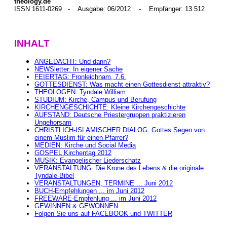
theology.de
ISSN 1611-0269 - Ausgabe: 06/2012 - Empfänger: 13.512
INHALT
ANGEDACHT: Und dann?
NEWSletter: In eigener Sache
FEIERTAG: Fronleichnam, 7.6.
GOTTESDIENST: Was macht einen Gottesdienst attraktiv?
THEOLOGEN: Tyndale William
STUDIUM: Kirche, Campus und Berufung
KIRCHENGESCHICHTE: Kleine Kirchengeschichte
AUFSTAND: Deutsche Priestergruppen praktizieren
Ungehorsam
CHRISTLICH-ISLAMISCHER DIALOG: Gottes Segen von
einem Muslim für einen Pfarrer?
MEDIEN: Kirche und Social Media
GOSPEL Kirchentag 2012
MUSIK: Evangelischer Liederschatz
VERANSTALTUNG: Die Krone des Lebens & die originale
Tyndale-Bibel
VERANSTALTUNGEN, TERMINE ... Juni 2012
BUCH-Empfehlungen ... im Juni 2012
FREEWARE-Empfehlung ... im Juni 2012
GEWINNEN & GEWONNEN
Folgen Sie uns auf FACEBOOK und TWITTER