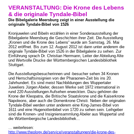
VERANSTALTUNG: Die Krone des Lebens
& die originale Tyndale-Bibel
Die Bibelgalerie Meersburg zeigt in einer Ausstellung die
originale Tyndale-Bibel von 1526
Kronjuwelen und Bibeln erzählen in einer Sonderausstellung der
Bibelgalerie Meersburg die Geschichten ihrer Zeit. Die Ausstellung
„Kronen und die Krone des Lebens“ wurde am Samstag, 26. Mai
2012 eröffnet. Bis zum 12. August 2012 ist dann unter anderem die
originale Tyndale-Bibel von 1526 in der Bibelgalerie zu sehen. Zur
Einführung sprach Dr. Christian Herrmann, Leiter der Abteilung Alte
und Wertvolle Drucke der Württembergischen Landesbibliothek
Stuttgart.
Die Ausstellungsbesucherinnen und -besucher sehen 34 Kronen
und Herrschaftsinsignien von der Pharaonen-Zeit bis ins 20.
Jahrhundert. Es sind meist Nachbildungen des Wuppertaler
Juweliers Jürgen Abeler, dessen Werke seit 1972 international in
rund 220 Ausstellungen Aufsehen erweckten. Dazu gehören die
Krone der Kleopatra, die Britische Staatskrone und die Kaiserkrone
Napoleons, aber auch die Dornenkrone Christi. Neben der originalen
Tyndale-Bibel werden unter anderem eine King-James-Bibel von
1611 und eine Hugenottenbibel von 1720 zu sehen sein. Leihgeber
sind die Kronen- und Insigniensammlung Abeler aus Wuppertal und
die Württembergische Landesbibliothek...
... weiterlesen:
http://www.theology.de/service/veranstaltungen/die-krone-des-