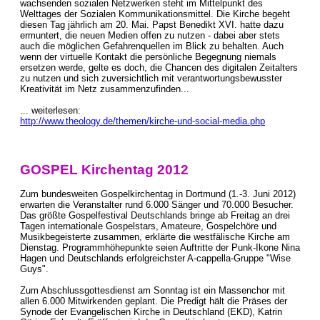
wachsenden sozialen Netzwerken steht im Mittelpunkt des
Welttages der Sozialen Kommunikationsmittel. Die Kirche begeht
diesen Tag jährlich am 20. Mai. Papst Benedikt XVI. hatte dazu
ermuntert, die neuen Medien offen zu nutzen - dabei aber stets
auch die möglichen Gefahrenquellen im Blick zu behalten. Auch
wenn der virtuelle Kontakt die persönliche Begegnung niemals
ersetzen werde, gelte es doch, die Chancen des digitalen Zeitalters
zu nutzen und sich zuversichtlich mit verantwortungsbewusster
Kreativität im Netz zusammenzufinden...
... weiterlesen:
http://www.theology.de/themen/kirche-und-social-media.php
GOSPEL Kirchentag 2012
Zum bundesweiten Gospelkirchentag in Dortmund (1.-3. Juni 2012)
erwarten die Veranstalter rund 6.000 Sänger und 70.000 Besucher.
Das größte Gospelfestival Deutschlands bringe ab Freitag an drei
Tagen internationale Gospelstars, Amateure, Gospelchöre und
Musikbegeisterte zusammen, erklärte die westfälische Kirche am
Dienstag. Programmhöhepunkte seien Auftritte der Punk-Ikone Nina
Hagen und Deutschlands erfolgreichster A-cappella-Gruppe "Wise
Guys".
Zum Abschlussgottesdienst am Sonntag ist ein Massenchor mit
allen 6.000 Mitwirkenden geplant. Die Predigt hält die Präses der
Synode der Evangelischen Kirche in Deutschland (EKD), Katrin