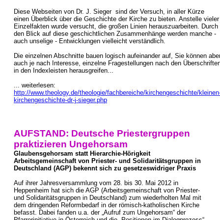
Diese Webseiten von Dr. J. Sieger sind der Versuch, in aller Kürze
einen Überblick über die Geschichte der Kirche zu bieten. Anstelle vieler
Einzelfakten wurde versucht, die großen Linien herauszuarbeiten. Durch
den Blick auf diese geschichtlichen Zusammenhänge werden manche -
auch unselige - Entwicklungen vielleicht verständlich.
Die einzelnen Abschnitte bauen logisch aufeinander auf, Sie können abe
auch je nach Interesse, einzelne Fragestellungen nach den Überschrifte
in den Indexleisten herausgreifen...
... weiterlesen:
http://www.theology.de/theologie/fachbereiche/kirchengeschichte/kleinen
kirchengeschichte-dr-j-sieger.php
AUFSTAND: Deutsche Priestergruppen
praktizieren Ungehorsam
Glaubensgehorsam statt Hierarchie-Hörigkeit
Arbeitsgemeinschaft von Priester- und Solidaritätsgruppen in
Deutschland (AGP) bekennt sich zu gesetzeswidriger Praxis
Auf ihrer Jahresversammlung vom 28. bis 30. Mai 2012 in
Heppenheim hat sich die AGP (Arbeitsgemeinschaft von Priester-
und Solidaritätsgruppen in Deutschland) zum wiederholten Mal mit
dem dringenden Reformbedarf in der römisch-katholischen Kirche
befasst. Dabei fanden u.a. der „Aufruf zum Ungehorsam“ der
Pfarrerinitiative in Österreich und die „Positionen im Dialogprozess“