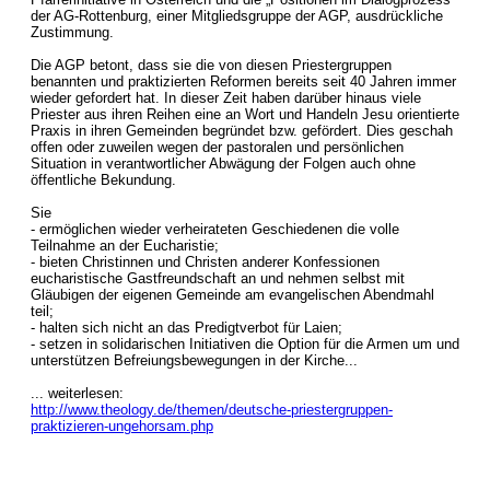
der AG-Rottenburg, einer Mitgliedsgruppe der AGP, ausdrückliche
Zustimmung.
Die AGP betont, dass sie die von diesen Priestergruppen
benannten und praktizierten Reformen bereits seit 40 Jahren immer
wieder gefordert hat. In dieser Zeit haben darüber hinaus viele
Priester aus ihren Reihen eine an Wort und Handeln Jesu orientierte
Praxis in ihren Gemeinden begründet bzw. gefördert. Dies geschah
offen oder zuweilen wegen der pastoralen und persönlichen
Situation in verantwortlicher Abwägung der Folgen auch ohne
öffentliche Bekundung.
Sie
- ermöglichen wieder verheirateten Geschiedenen die volle
Teilnahme an der Eucharistie;
- bieten Christinnen und Christen anderer Konfessionen
eucharistische Gastfreundschaft an und nehmen selbst mit
Gläubigen der eigenen Gemeinde am evangelischen Abendmahl
teil;
- halten sich nicht an das Predigtverbot für Laien;
- setzen in solidarischen Initiativen die Option für die Armen um und
unterstützen Befreiungsbewegungen in der Kirche...
... weiterlesen:
http://www.theology.de/themen/deutsche-priestergruppen-
praktizieren-ungehorsam.php