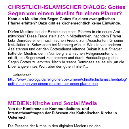
CHRISTLICH-ISLAMISCHER DIALOG: Gottes
Segen von einem Muslim für einen Pfarrer?
Kann ein Muslim den Segen Gottes für einen evangelischen
Pfarrer erbitten? Dazu gibt es kirchenrechtlich keine Einwände.
Dürfen Muslime bei der Einsetzung eines Pfarrers in ein neues Amt
mitwirken? Diese Frage stellt sich in Mittelfranken, nachdem Pfarrer
Lutz Domröse einen muslimischen Freund zum Assistenten für seine
Installation in Schwabach bei Nürnberg wählte. Wie die vier anderen
Assistenten und der den Gottesdienst leitende Dekan Klaus Stiegler
hatte der Muslim, der in Nürnberg islamischen Religionsunterricht
erteilt, ein Segenswort zu sprechen und durch Handauflegung den
Segen Gottes zu erbitten. Nach Aussage Domröses sei es ein „an die
Bibel angelehntes Wort über den guten Hirten“...
... weiterlesen:
http://www.theology.de/religionen/oekumene/christlichislamischerdialog/
gottes-segen-von-einem-muslim-fuer-einen-pfarrer.php
MEDIEN: Kirche und Social Media
Von der Konferenz der Kommunikations- und
Internetbeauftragten der Diözesen der Katholischen Kirche in
Österreich.
Die Präsenz der Kirche in den digitalen Medien und den