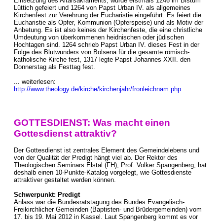
Einsetzung des Altarsakraments, wurde erstmals 1246 im Bistum
Lüttich gefeiert und 1264 von Papst Urban IV. als allgemeines
Kirchenfest zur Verehrung der Eucharistie eingeführt. Es feiert die
Eucharistie als Opfer, Kommunion (Opferspeise) und als Motiv der
Anbetung. Es ist also keines der Kirchenfeste, die eine christliche
Umdeutung von überkommenen heidnischen oder jüdischen
Hochtagen sind. 1264 schrieb Papst Urban IV. dieses Fest in der
Folge des Blutwunders von Bolsena für die gesamte römisch-
katholische Kirche fest, 1317 legte Papst Johannes XXII. den
Donnerstag als Festtag fest.
... weiterlesen:
http://www.theology.de/kirche/kirchenjahr/fronleichnam.php
GOTTESDIENST: Was macht einen
Gottesdienst attraktiv?
Der Gottesdienst ist zentrales Element des Gemeindelebens und
von der Qualität der Predigt hängt viel ab. Der Rektor des
Theologischen Seminars Elstal (FH), Prof. Volker Spangenberg, hat
deshalb einen 10-Punkte-Katalog vorgelegt, wie Gottesdienste
attraktiver gestaltet werden können.
Schwerpunkt: Predigt
Anlass war die Bundesratstagung des Bundes Evangelisch-
Freikirchlicher Gemeinden (Baptisten- und Brüdergemeinden) vom
17. bis 19. Mai 2012 in Kassel. Laut Spangenberg kommt es vor