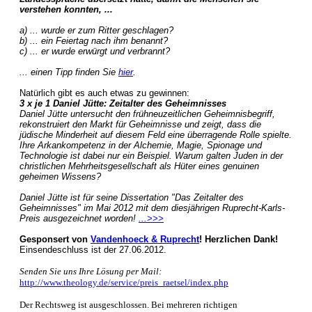
verstehen konnten, ...
a) ... wurde er zum Ritter geschlagen?
b) ... ein Feiertag nach ihm benannt?
c) ... er wurde erwürgt und verbrannt?
... einen Tipp finden Sie
hier
.
Natürlich gibt es auch etwas zu gewinnen:
3 x je 1 Daniel Jütte: Zeitalter des Geheimnisses
Daniel Jütte untersucht den frühneuzeitlichen Geheimnisbegriff,
rekonstruiert den Markt für Geheimnisse und zeigt, dass die
jüdische Minderheit auf diesem Feld eine überragende Rolle spielte.
Ihre Arkankompetenz in der Alchemie, Magie, Spionage und
Technologie ist dabei nur ein Beispiel. Warum galten Juden in der
christlichen Mehrheitsgesellschaft als Hüter eines genuinen
geheimen Wissens?
Daniel Jütte ist für seine Dissertation "Das Zeitalter des
Geheimnisses" im Mai 2012 mit dem diesjährigen Ruprecht-Karls-
Preis ausgezeichnet worden!
...>>>
Gesponsert von
Vandenhoeck & Ruprecht
! Herzlichen Dank!
Einsendeschluss ist der 27.06.2012.
Senden Sie uns Ihre Lösung per Mail:
http://www.theology.de/service/preis_raetsel/index.php
Der Rechtsweg ist ausgeschlossen. Bei mehreren richtigen