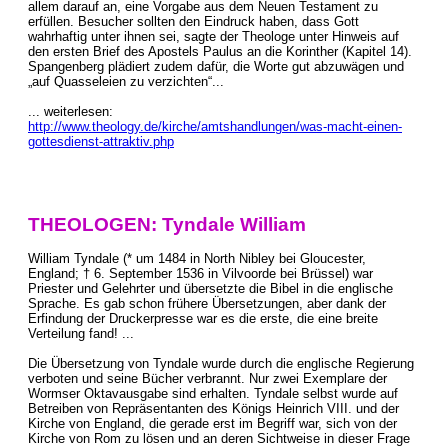
allem darauf an, eine Vorgabe aus dem Neuen Testament zu
erfüllen. Besucher sollten den Eindruck haben, dass Gott
wahrhaftig unter ihnen sei, sagte der Theologe unter Hinweis auf
den ersten Brief des Apostels Paulus an die Korinther (Kapitel 14).
Spangenberg plädiert zudem dafür, die Worte gut abzuwägen und
„auf Quasseleien zu verzichten“...
... weiterlesen:
http://www.theology.de/kirche/amtshandlungen/was-macht-einen-
gottesdienst-attraktiv.php
THEOLOGEN: Tyndale William
William Tyndale (* um 1484 in North Nibley bei Gloucester,
England; † 6. September 1536 in Vilvoorde bei Brüssel) war
Priester und Gelehrter und übersetzte die Bibel in die englische
Sprache. Es gab schon frühere Übersetzungen, aber dank der
Erfindung der Druckerpresse war es die erste, die eine breite
Verteilung fand! ...
Die Übersetzung von Tyndale wurde durch die englische Regierung
verboten und seine Bücher verbrannt. Nur zwei Exemplare der
Wormser Oktavausgabe sind erhalten. Tyndale selbst wurde auf
Betreiben von Repräsentanten des Königs Heinrich VIII. und der
Kirche von England, die gerade erst im Begriff war, sich von der
Kirche von Rom zu lösen und an deren Sichtweise in dieser Frage