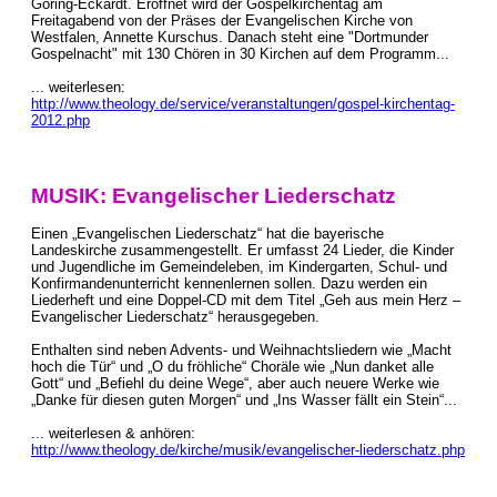
Göring-Eckardt. Eröffnet wird der Gospelkirchentag am
Freitagabend von der Präses der Evangelischen Kirche von
Westfalen, Annette Kurschus. Danach steht eine "Dortmunder
Gospelnacht" mit 130 Chören in 30 Kirchen auf dem Programm...
... weiterlesen:
http://www.theology.de/service/veranstaltungen/gospel-kirchentag-
2012.php
MUSIK: Evangelischer Liederschatz
Einen „Evangelischen Liederschatz“ hat die bayerische
Landeskirche zusammengestellt. Er umfasst 24 Lieder, die Kinder
und Jugendliche im Gemeindeleben, im Kindergarten, Schul- und
Konfirmandenunterricht kennenlernen sollen. Dazu werden ein
Liederheft und eine Doppel-CD mit dem Titel „Geh aus mein Herz –
Evangelischer Liederschatz“ herausgegeben.
Enthalten sind neben Advents- und Weihnachtsliedern wie „Macht
hoch die Tür“ und „O du fröhliche“ Choräle wie „Nun danket alle
Gott“ und „Befiehl du deine Wege“, aber auch neuere Werke wie
„Danke für diesen guten Morgen“ und „Ins Wasser fällt ein Stein“...
... weiterlesen & anhören:
http://www.theology.de/kirche/musik/evangelischer-liederschatz.php