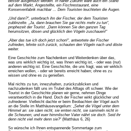
besser ausgenutzt werden. In naher Zukunft wäre auch ein Stand
auf dem Markt, Angestellte, ein Fischrestaurant, eine
Konservenfabrik machbar … Dem Touristen leuchteten die Augen.
„Und dann?“, unterbrach ihn der Fischer, der dem Touristen
zublinzelte. „Ja, dann brauchen Sie gar nichts mehr zu tun“,
prophezeit der Tourist. „Dann können Sie den ganzen Tag
herumsitzen, dösen und glücklich den Vögeln zuschauen!“
„Aber das tue ich doch jetzt schon!“, antwortete der Fischer
zufrieden, lehnte sich zurück, schauten den Vögeln nach und döste
weiter.
Eine Geschichte zum Nachdenken und Weiterdenken über das,
was uns wirklich wichtig ist, was Ihnen wichtig ist, - oder was (nur)
anderen wichtig ist. Eine Geschichte, die uns fragt, was wir wirklich
erreichen wollen, - oder wir bereits erreicht haben; ohne es zu
wissen und ohne es zu genießen.
Mal nichts zu tun, innezuhalten, zurückzublicken und
nachzudenken fällt uns im Trubel des Alltags oft schwer. Wie der
Tourist in der Geschichte planen wir gerne, nehmen Dinge
verantwortlich in die Hand. Doch der Fischer wirkt glücklicher und
zufriedener. Vielleicht dachte er beim Beobachten der Vögel auch
an die Stelle im Matthäusevangelium: „
Sehet die Vögel unter dem
Himmel an: sie säen nicht, sie ernten nicht, sie sammeln nicht in
die Scheunen; und euer himmlischer Vater nährt sie doch. Seid ihr
denn nicht viel mehr denn sie?
“ (Matthäus 6, 26)
So wünsche ich Ihnen entspannende Sommertage zum