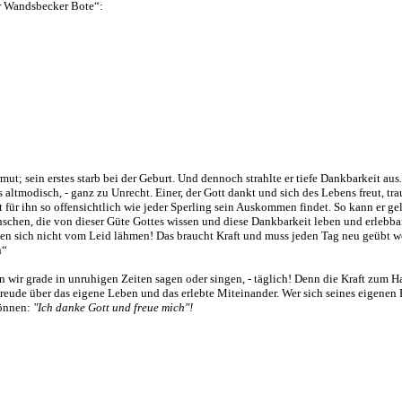
er Wandsbecker Bote“:
mut; sein erstes starb bei der Geburt. Und dennoch strahlte er tiefe Dankbarkeit aus
s altmodisch, - ganz zu Unrecht. Einer, der Gott dankt und sich des Lebens freut, tra
ist für ihn so offensichtlich wie jeder Sperling sein Auskommen findet. So kann er g
schen, die von dieser Güte Gottes wissen und diese Dankbarkeit leben und erlebba
sen sich nicht vom Leid lähmen! Das braucht Kraft und muss jeden Tag neu geübt w
n“
len wir grade in unruhigen Zeiten sagen oder singen, - täglich! Denn die Kraft zum
reude über das eigene Leben und das erlebte Miteinander. Wer sich seines eigene
können:
"Ich danke Gott und freue mich"!