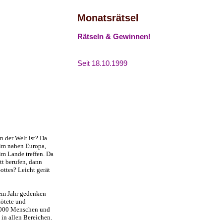
Monatsrätsel
Rätseln & Gewinnen!
Seit 18.10.1999
n der Welt ist? Da
 im nahen Europa,
m Lande treffen. Da
t berufen, dann
ottes? Leicht gerät
sem Jahr gedenken
tötete und
0.000 Menschen und
in allen Bereichen.