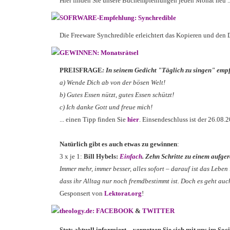
Hier finden Sie unsere Buchempfehlungen jeden Monat neu .
SOFRWARE-Empfehlung: Synchredible
Die Freeware Synchredible erleichtert das Kopieren und den
GEWINNEN: Monatsrätsel
PREISFRAGE
: In seinem Gedicht "Täglich zu singen" emp
a) Wende Dich ab von der bösen Welt!
b) Gutes Essen nützt, gutes Essen schützt!
c) Ich danke Gott und freue mich!
... einen Tipp finden Sie
hier
. Einsendeschluss ist der 26.08.2
Natürlich gibt es auch etwas zu gewinnen
:
3 x je 1:
Bill Hybels:
Einfach
. Zehn Schritte zu einem aufg
Immer mehr, immer besser, alles sofort – darauf ist das Lebe
dass ihr Alltag nur noch fremdbestimmt ist. Doch es geht au
Gesponsert von
Lektorat.org
!
theology.de: FACEBOOK
&
TWITTER
Stets aktuell informiert, - vernetzen Sie sich mit uns im So