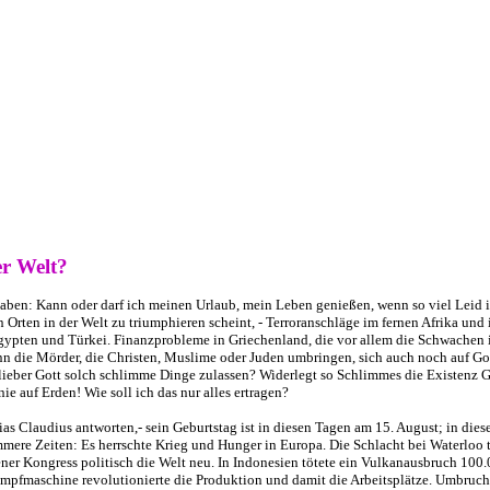
r Welt?
haben: Kann oder darf ich meinen Urlaub, mein Leben genießen, wenn so viel Leid i
Orten in der Welt zu triumphieren scheint, - Terroranschläge im fernen Afrika und
ypten und Türkei. Finanzprobleme in Griechenland, die vor allem die Schwachen i
 die Mörder, die Christen, Muslime oder Juden umbringen, sich auch noch auf Got
 lieber Gott solch schlimme Dinge zulassen? Widerlegt so Schlimmes die Existenz G
 auf Erden! Wie soll ich das nur alles ertragen?
ias Claudius antworten,- sein Geburtstag ist in diesen Tagen am 15. August; in die
mmere Zeiten: Es herrschte Krieg und Hunger in Europa. Die Schlacht bei Waterloo 
ner Kongress politisch die Welt neu. In Indonesien tötete ein Vulkanausbruch 10
mpfmaschine revolutionierte die Produktion und damit die Arbeitsplätze. Umbruch 