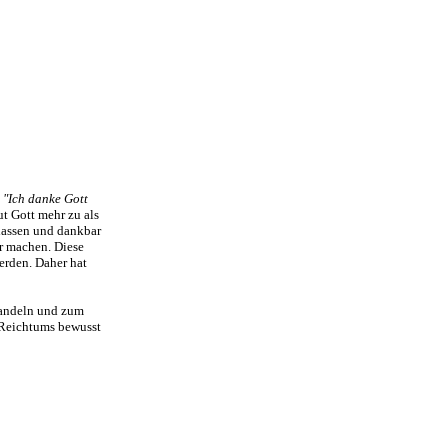
. "Ich danke Gott
ut Gott mehr zu als
elassen und dankbar
r machen. Diese
erden. Daher hat
 Handeln und zum
n Reichtums bewusst