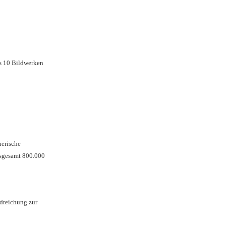
us 10 Bildwerken
herische
nsgesamt 800.000
ndreichung zur