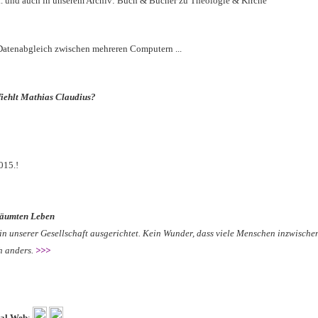
.. und auch in unserem Archiv: Buch & Bücher zu Theologie & Kirche
 Datenabgleich zwischen mehreren Computern ...
fiehlt Mathias Claudius?
015.!
eräumten Leben
n in unserer Gesellschaft ausgerichtet. Kein Wunder, dass viele Menschen inzwisch
ch anders.
>>>
cial Web
: