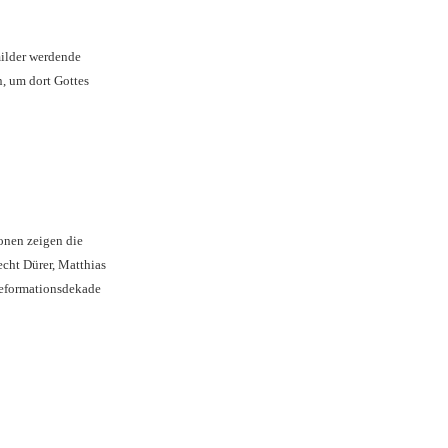
milder werdende
, um dort Gottes
ionen zeigen die
cht Dürer, Matthias
Reformationsdekade