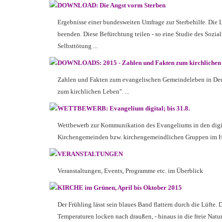
DOWNLOAD: Die Angst vorm Sterben
Ergebnisse einer bundesweiten Umfrage zur Sterbehilfe. Die L
beenden. Diese Befürchtung teilen - so eine Studie des Sozial
Selbsttötung ...
DOWNLOADS: 2015 - Zahlen und Fakten zum kirchlichen
Zahlen und Fakten zum evangelischen Gemeindeleben in Deuts
zum kirchlichen Leben". ...
WETTBEWERB: Evangelium digital; bis 31.8.
Wettbewerb zur Kommunikation des Evangeliums in den digita
Kirchengemeinden bzw. kirchengemeindlichen Gruppen im Hi
VERANSTALTUNGEN
Veranstaltungen, Events, Programme etc. im Überblick
KIRCHE im Grünen, April bis Oktober 2015
Der Frühling lässt sein blaues Band flattern durch die Lüfte
Temperaturen locken nach draußen, - hinaus in die freie Natur