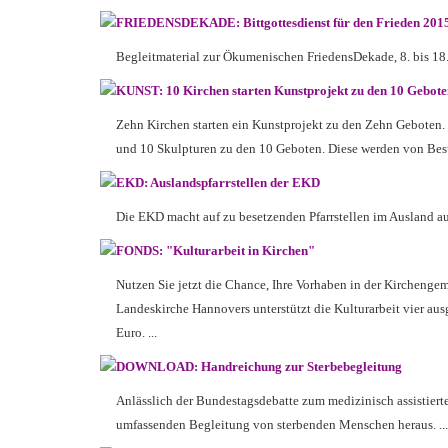
FRIEDENSDEKADE: Bittgottesdienst für den Frieden 201
Begleitmaterial zur Ökumenischen FriedensDekade, 8. bis 18
KUNST: 10 Kirchen starten Kunstprojekt zu den 10 Gebote
Zehn Kirchen starten ein Kunstprojekt zu den Zehn Geboten. 
und 10 Skulpturen zu den 10 Geboten. Diese werden von Besuch
EKD: Auslandspfarrstellen der EKD
Die EKD macht auf zu besetzenden Pfarrstellen im Ausland au
FONDS: "Kulturarbeit in Kirchen"
Nutzen Sie jetzt die Chance, Ihre Vorhaben in der Kirchengem
Landeskirche Hannovers unterstützt die Kulturarbeit vier au
Euro. ...
DOWNLOAD: Handreichung zur Sterbebegleitung
Anlässlich der Bundestagsdebatte zum medizinisch assistiert
umfassenden Begleitung von sterbenden Menschen heraus. ...