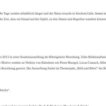
. Die Tage werden allmählich länger und die Natur erwacht in frischem Grün. Immer 
e Zeit, dass wir hinauf auf die Gipfel, zu den Almen und Kapellen wandern können
ber 2015 in einer Sonderausstellung der Bibelgalerie Meersburg. Zehn Bildinstallat
e Motive werden zu Werken von Künstlern wie Pieter Bruegel, Lucas Cranach, Albre
 Beziehung gesetzt. Die Ausstellung findet im Themenjahr „Bild und Bibel“ der 
Kirche“.