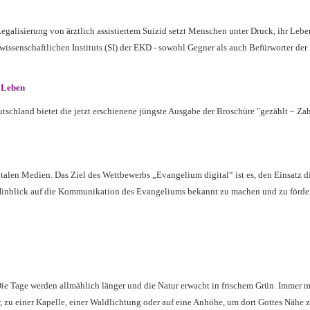
egalisierung von ärztlich assistiertem Suizid setzt Menschen unter Druck, ihr Lebe
wissenschaftlichen Instituts (SI) der EKD - sowohl Gegner als auch Befürworter der 
 Leben
chland bietet die jetzt erschienene jüngste Ausgabe der Broschüre "gezählt – Za
len Medien. Das Ziel des Wettbewerbs „Evangelium digital“ ist es, den Einsatz di
nblick auf die Kommunikation des Evangeliums bekannt zu machen und zu fördern
. Die Tage werden allmählich länger und die Natur erwacht in frischem Grün. Immer 
, zu einer Kapelle, einer Waldlichtung oder auf eine Anhöhe, um dort Gottes Nähe zu