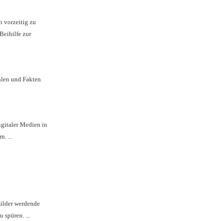
n vorzeitig zu
Beihilfe zur
hlen und Fakten
gitaler Medien in
. ...
milder werdende
 spüren. ...