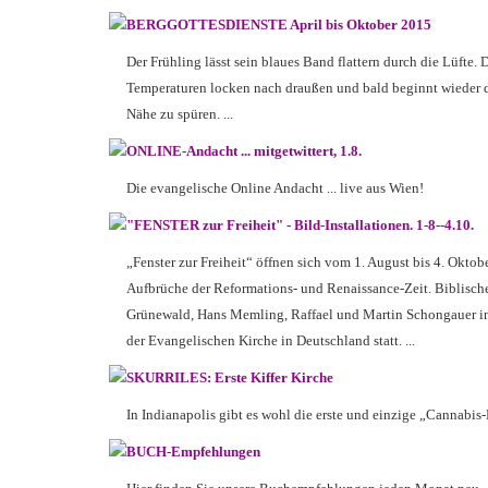
BERGGOTTESDIENSTE April bis Oktober 2015
Der Frühling lässt sein blaues Band flattern durch die Lüfte
Temperaturen locken nach draußen und bald beginnt wieder di
Nähe zu spüren. ...
ONLINE-Andacht ... mitgetwittert, 1.8.
Die evangelische Online Andacht ... live aus Wien!
"FENSTER zur Freiheit" - Bild-Installationen. 1-8--4.10.
„Fenster zur Freiheit“ öffnen sich vom 1. August bis 4. Okto
Aufbrüche der Reformations- und Renaissance-Zeit. Biblisch
Grünewald, Hans Memling, Raffael und Martin Schongauer in
der Evangelischen Kirche in Deutschland statt. ...
SKURRILES: Erste Kiffer Kirche
In Indianapolis gibt es wohl die erste und einzige „Cannabis-
BUCH-Empfehlungen