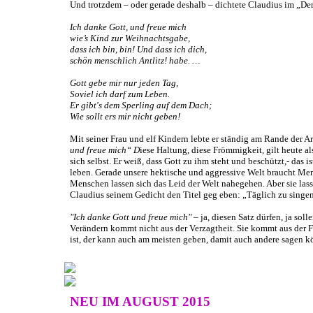
Und trotzdem – oder gerade deshalb – dichtete Claudius im „D
Ich danke Gott, und freue mich
wie’s Kind zur Weihnachtsgabe,
dass ich bin, bin! Und dass ich dich,
schön menschlich Antlitz! habe. …
Gott gebe mir nur jeden Tag,
Soviel ich darf zum Leben.
Er gibt's dem Sperling auf dem Dach;
Wie sollt ers mir nicht geben!
Mit seiner Frau und elf Kindern lebte er ständig am Rande der Ar
und freue mich“ D
iese Haltung, diese Frömmigkeit, gilt heute al
sich selbst. Er weiß, dass Gott zu ihm steht und beschützt,- das 
leben. Gerade unsere hektische und aggressive Welt braucht Men
Menschen lassen sich das Leid der Welt nahegehen. Aber sie las
Claudius seinem Gedicht den Titel geg eben: „Täglich zu singe
"Ich danke Gott und freue mich"
– ja, diesen Satz dürfen, ja sol
Verändern kommt nicht aus der Verzagtheit. Sie kommt aus der F
ist, der kann auch am meisten geben, damit auch andere sagen 
NEU IM AUGUST 2015