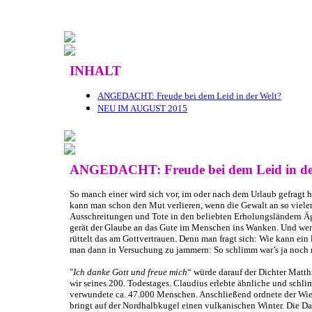
INHALT
ANGEDACHT: Freude bei dem Leid in der Welt?
NEU IM AUGUST 2015
ANGEDACHT: Freude bei dem Leid in de
So manch einer wird sich vor, im oder nach dem Urlaub gefragt 
kann man schon den Mut verlieren, wenn die Gewalt an so vielen 
Ausschreitungen und Tote in den beliebten Erholungsländern Äg
gerät der Glaube an das Gute im Menschen ins Wanken. Und wenn
rüttelt das am Gottvertrauen. Denn man fragt sich: Wie kann ein
man dann in Versuchung zu jammern: So schlimm war’s ja noch nie
"
Ich danke Gott und freue mich
“ würde darauf der Dichter Matth
wir seines 200. Todestages. Claudius erlebte ähnliche und schli
verwundete ca. 47.000 Menschen. Anschließend ordnete der Wie
bringt auf der Nordhalbkugel einen vulkanischen Winter. Die Da