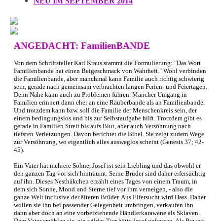
NEU IM SEPTEMBER 2014
ANGEDACHT: FamilienBANDE
Von dem Schriftsteller Karl Kraus stammt die Formulierung: "Das Wort
Familienbande hat einen Beigeschmack von Wahrheit." Wohl verbinden
die Familienbande, aber manchmal kann Familie auch richtig schwierig
sein, gerade nach gemeinsam verbrachten langen Ferien- und Feiertagen.
Denn Nähe kann auch zu Problemen führen. Mancher Umgang in
Familien erinnert dann eher an eine Räuberbande als an Familienbande.
Und trotzdem kann bzw. soll die Familie der Menschenkreis sein, der
einem bedingungslos und bis zur Selbstaufgabe hilft. Trotzdem gibt es
gerade in Familien Streit bis aufs Blut, aber auch Versöhnung nach
tiefsten Verletzungen. Davon berichtet die Bibel. Sie zeigt zudem Wege
zur Versöhnung, wo eigentlich alles ausweglos scheint (Genesis 37; 42-
45).
Ein Vater hat mehrere Söhne, Josef ist sein Liebling und das obwohl er
den ganzen Tag vor sich hinträumt. Seine Brüder sind daher eifersüchtig
auf ihn. Dieses Nesthäkchen erzählt eines Tages von einem Traum, in
dem sich Sonne, Mond und Sterne tief vor ihm verneigen, - also die
ganze Welt inclusive der älteren Brüder. Aus Eifersucht wird Hass. Daher
wollen sie ihn bei passender Gelegenheit umbringen, verkaufen ihn
dann aber doch an eine vorbeiziehende Händlerkarawane als Sklaven.
Dem Vater erzählen sie, ein wildes Tier hätte Josef gefressen. Als Beweis