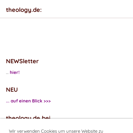
theology.de:
NEWSletter
...
hier!
NEU
... auf einen Blick >>>
theology.de bei
...
Facebook
Wir verwenden Cookies um unsere Website zu