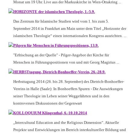
Monat um 19 Uhr. Live aus der Markuskirche in Wien-Ottakring ...
HORIZONTE der islamischen Theologie, 1.-5.9.
Das Zentrum für Islamische Studien wird vom 1. bis zum 5.
September 2014 in Frankfurt am Main unter dem Titel „Horizonte der
islamischen Theologie“ einen internationalen Kongress ausrichten. ...
Pilgern für Menschen in Führungspositionen, 13.9.
"Erfrischung an der Quelle" - Pilger-Angebot der Kirche für
Menschen in Führungspositionen von und mit Georg Magirius ...
HERBSTtagung, Dietrich-Bonhoeffer-Verein, 26.-28.9.
Herbsttagung 2014 (26. bis 28. September) des Dietrich-Bonhoeffer-
Vereins in Halle (Saale): In Bonhoeffers Spuren - Die Auswirkungen
seiner Theologie im Leben seiner Weggefährten und in den
kontroversen Diskussionen der Gegenwart
KOLLOQUIUM Klingenthal, 6.-10.10.2014
„Intercultural Education and the Religious Dimension“. Aktuelle
Projekte und Entwicklungen im Bereich interkultureller Bildung und