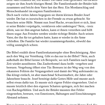
zeigen sie ihm Josefs blutiges Hemd. Die Familienbande der Brüder hält
zusammen und bricht dem Vater fast das Herz. Ein Mordanschlag und
Menschenhandel im engsten Familienkreis.
Doch nach vielen Jahren begegnen sie ihrem kleinen Bruder Josef
wieder. Der hat es inzwischen in der Fremde zu etwas gebracht. Sie
brauchen seine Hilfe. Nimmt nun Josef Rache, revanchiert er sich, lässt
er seine Brüder verprügeln, versklaven oder umbringen? Nein, - trotz
allem, was sie ihm angetan haben, kann er ihnen verzeihen und hilft
ihnen sogar. Aus Feinden werden wieder richtige Brüder. Auch seinen
Vater, der ihn für tot gehalten hatte, kann er wieder in die Arme
schließen. Die Familie hat wieder zusammengefunden, obwohl das
völlig unmöglich schien.
Die Bibel erzählt diese Familienkatastrophe ohne Beschönigung. Aber
auch den Weg zur Versöhung. Gibt es das nur in der Bibel? Nein, auch
außerhalb der Bibel kenne ich Beispiele, wo sich Familien nach langer
Zeit wieder aussöhnten. Das Zauberformel dazu heißt: vergeben und
bereuen. Vergebung öffnet eine Tür. Bereuen ist der Weg weg von den
erkannten Fehlern der Vergangenheit und damit der Weg aufeinander zu.
Das klingt einfach, ist aber manchmal Schwerstarbeit, die Jahre oder
Jahrzehnte braucht. Josef benötigt dafür Gottes Hilfe und musste auch
selbst etwas dafür tun. Er musste sich eigene Fehler eingestehen. Und er
musste letztlich über den eigenen Schatten springen, sich frei machen
von Rachegefühlen. Und auch die Brüder mussten ihre Fehler
eingestehen, bereuen, von Emotionen, Haltungen und Einschätzungen
Abstand nehmen.
Nur so kommt es in dieser Familiengeschichte zu einem Happy End. Sie