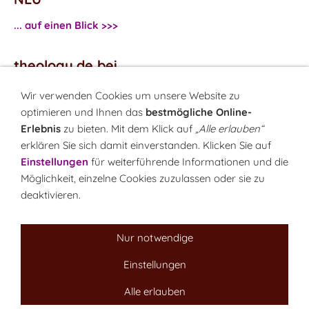
... auf einen Blick >>>
theology.de bei
...
Facebook
Wir verwenden Cookies um unsere Website zu
...
Twitter
optimieren und Ihnen das
bestmögliche Online-
Erlebnis
zu bieten. Mit dem Klick auf
„Alle erlauben“
erklären Sie sich damit einverstanden. Klicken Sie auf
Monatsrätsel
Einstellungen
für weiterführende Informationen und die
Rätseln & Gewinnen!
Möglichkeit, einzelne Cookies zuzulassen oder sie zu
deaktivieren.
Seit 18.10.1999
Nur notwendige
Einstellungen
Sitemap
NEWSletter
LINK-Hinweis
Disclaimer
Datenschutzerklärung
Über uns
Alle erlauben
Kontakt
Impressum
Cookies