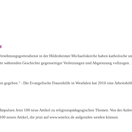
g
rsöhnungsgottesdienst in der Hildesheimer Michaeliskirche haben katholische u
rte währenden Geschichte gegenseitiger Verletzungen und Abgrenzung vollzogen.
.
on gegeben.“ - Die Evangelische Frauenhilfe in Westfalen hat 2010 eine Arbeitshi
pulsen Jetzt 100 neue Artikel zu religionspädagogischen Themen. Von der Aufers
00 neuen Artikel, die jetzt auf www.wirelex.de aufgerufen werden können.