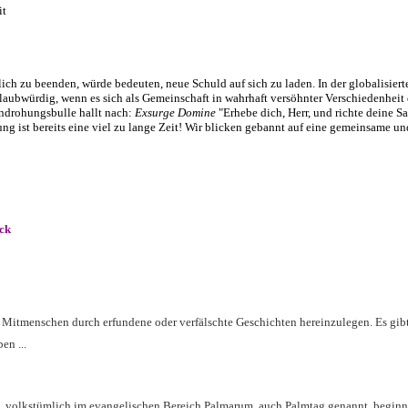
it
ich zu beenden, würde bedeuten, neue Schuld auf sich zu laden. In der globalisier
laubwürdig, wenn es sich als Gemeinschaft in wahrhaft versöhnter Verschiedenheit 
ndrohungsbulle hallt nach:
Exsurge Domine
"Erhebe dich, Herr, und richte deine Sa
ung ist bereits eine viel zu lange Zeit! Wir blicken gebannt auf eine gemeinsame und
ck
e Mitmenschen durch erfundene oder verfälschte Geschichten hereinzulegen. Es gib
en ...
), volkstümlich im evangelischen Bereich Palmarum, auch Palmtag genannt, beginn