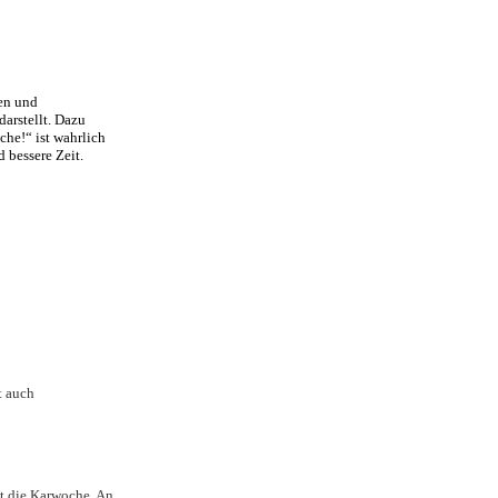
ten und
darstellt. Dazu
che!“ ist wahrlich
 bessere Zeit.
t auch
t die Karwoche. An