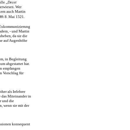
lle „
Decet
r erwiesen. Wer
ikern auch Martin
om
8. Mai 1521.
ie Exkommunizierung
ndern, - und Martin
uheben, da sie die
ene auf Augenhöhe
hm, in Begleitung
um abgestattet hat.
ion empfangen
n Vorschlag für
her als Irrlehrer
e das Miteinander in
r und die
n, wenn sie mit der
issionen konsequent