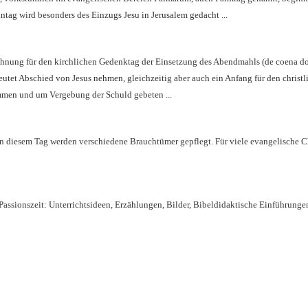
ntag wird besonders des Einzugs Jesu in Jerusalem gedacht
...
ichnung für den kirchlichen Gedenktag der Einsetzung des Abendmahls (de coena d
tet Abschied von Jesus nehmen, gleichzeitig aber auch ein Anfang für den christ
mmen und um Vergebung der Schuld gebeten .
..
 An diesem Tag werden verschiedene Brauchtümer gepflegt. Für viele evangelische Chr
 Passionszeit: Unterrichtsideen, Erzählungen, Bilder, Bibeldidaktische Einführungen 