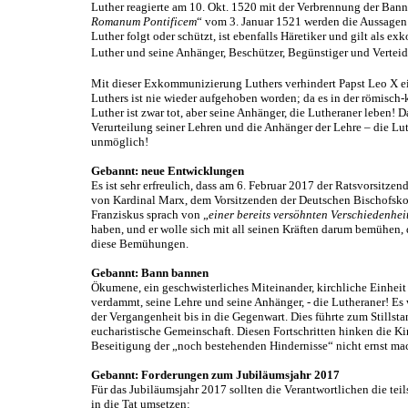
Luther reagierte am 10. Okt. 1520 mit der Verbrennung der Bannbul
Romanum Pontificem
“ vom 3. Januar 1521 werden die Aussage
Luther folgt oder schützt, ist ebenfalls Häretiker und gilt als
Luther und seine Anhänger, Beschützer, Begünstiger und Verteid
Mit dieser Exkommunizierung Luthers verhindert Papst Leo X e
Luthers ist nie wieder aufgehoben worden; da es in der römisch
Luther ist zwar tot, aber seine Anhänger, die Lutheraner leben! 
Verurteilung seiner Lehren und die Anhänger der Lehre – die Lu
unmöglich!
Gebannt: neue Entwicklungen
Es ist sehr erfreulich, dass am 6. Februar 2017 der Ratsvorsitz
von Kardinal Marx, dem Vorsitzenden der Deutschen Bischofskon
Franziskus sprach von „
einer bereits versöhnten Verschiedenhei
haben, und er wolle sich mit all seinen Kräften darum bemühen,
diese Bemühungen.
Gebannt: Bann bannen
Ökumene, ein geschwisterliches Miteinander, kirchliche Einheit (
verdammt, seine Lehre und seine Anhänger, - die Lutheraner! Es 
der Vergangenheit bis in die Gegenwart. Dies führte zum Stills
eucharistische Gemeinschaft. Diesen Fortschritten hinken die Ki
Beseitigung der „noch bestehenden Hindernisse“ nicht ernst ma
Gebannt: Forderungen zum Jubiläumsjahr 2017
Für das Jubiläumsjahr 2017 sollten die Verantwortlichen die t
in die Tat umsetzen: