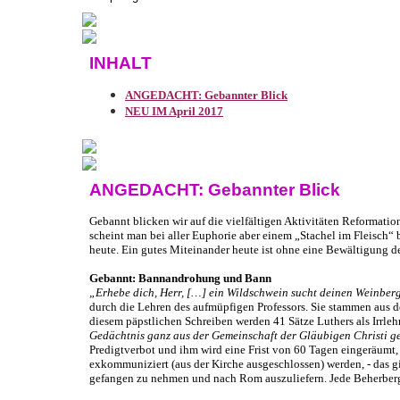
INHALT
ANGEDACHT: Gebannter Blick
NEU IM April 2017
ANGEDACHT: Gebannter Blick
Gebannt blicken wir auf die vielfältigen Aktivitäten Reformatio
scheint man bei aller Euphorie aber einem „Stachel im Fleisch“
heute. Ein gutes Miteinander heute ist ohne eine Bewältigung d
Gebannt: Bannandrohung und Bann
„Erhebe dich, Herr, […] ein Wildschwein sucht deinen Weinber
durch die Lehren des aufmüpfigen Professors. Sie stammen aus
diesem päpstlichen Schreiben werden 41 Sätze Luthers als Irrleh
Gedächtnis ganz aus der Gemeinschaft der Gläubigen Christi ge
Predigtverbot und ihm wird eine Frist von 60 Tagen eingeräumt, 
exkommuniziert (aus der Kirche ausgeschlossen) werden, - das gi
gefangen zu nehmen und nach Rom auszuliefern. Jede Beherberg