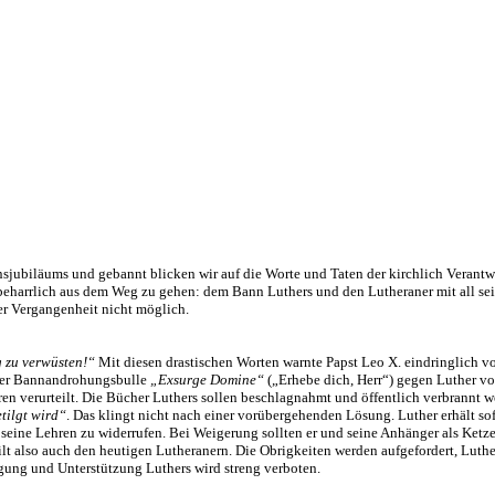
nsjubiläums und gebannt blicken wir auf die Worte und Taten der kirchlich Verantw
 beharrlich aus dem Weg zu gehen: dem Bann Luthers und den Lutheraner mit all se
er Vergangenheit nicht möglich.
g zu verwüsten!“
Mit diesen drastischen Worten warnte Papst Leo X. eindringlich v
 der Bannandrohungsbulle
„Exsurge Domine“
(„Erhebe dich, Herr“) gegen Luther vo
ren verurteilt. Die Bücher Luthers sollen beschlagnahmt und öffentlich verbrannt 
tilgt wird“
. Das klingt nicht nach einer vorübergehenden Lösung. Luther erhält sof
seine Lehren zu widerrufen. Bei Weigerung sollten er und seine Anhänger als Ketzer
lt also auch den heutigen Lutheranern. Die Obrigkeiten werden aufgefordert, Luthe
ung und Unterstützung Luthers wird streng verboten.