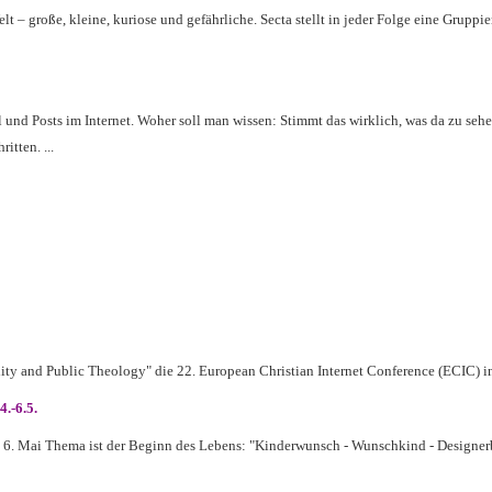
 – große, kleine, kuriose und gefährliche. Secta stellt in jeder Folge eine Gruppie
 und Posts im Internet. Woher soll man wissen: Stimmt das wirklich, was da zu sehe
itten. ...
y and Public Theology" die 22. European Christian Internet Conference (ECIC) in W
-6.5.
 6. Mai Thema ist der Beginn des Lebens: "Kinderwunsch - Wunschkind - Designerb