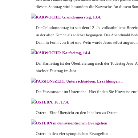
diesem Sonntag wird besonders
die Karwoche. An diesem Son
KARWOCHE: Gründonnerstag, 13.4.
Der Gründonnerstag ist seit dem 12. Jh. volkstümliche Beze
in der alten Kirche als solcher begangen.
Das Abendmahl bedeu
Denn in Form von Brot und Wein wurde Jesus selbst angeno
KARWOCHE: Karfreitag, 14.4.
Der Karfreitag ist der Überlieferung nach der Todestag Jesu.
höchste Feiertag im Jahr...
PASSIONSZEIT: Unterrichtsideen, Erzählungen ...
Die Passionszeit im Unterricht - Hier finden Sie Hinweise zur
OSTERN: 16./17.4.
Ostern - Eine Übersicht zu den Inhalten zu Ostern
OSTERN in den synoptischen Evangelien
Ostern in den vier synoptischen Evangelien