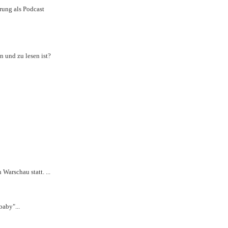
rung als Podcast
n und zu lesen ist?
arschau statt. ...
aby"...