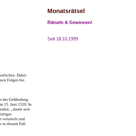
Monatsrätsel
Rätseln & Gewinnen!
Seit 18.10.1999
ortlichen. Dabei
inen Folgen bis
or der Gefährdung
m 15. Juni 1520. In
werden;
„damit sein
ortiges
 verurteilt und
r in diesem Fall