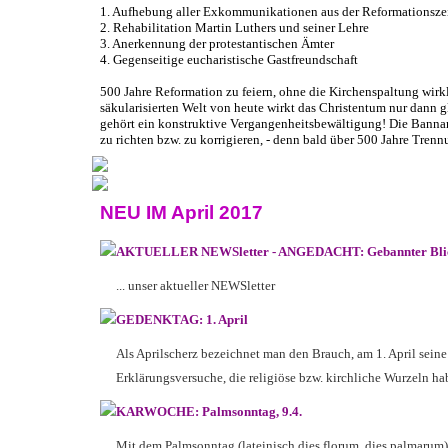
1. Aufhebung aller Exkommunikationen aus der Reformationsze
2. Rehabilitation Martin Luthers und seiner Lehre
3. Anerkennung der protestantischen Ämter
4. Gegenseitige eucharistische Gastfreundschaft
500 Jahre Reformation zu feiern, ohne die Kirchenspaltung wirkl
säkularisierten Welt von heute wirkt das Christentum nur dann g
gehört ein konstruktive Vergangenheitsbewältigung! Die Banna
zu richten bzw. zu korrigieren, - denn bald über 500 Jahre Trenn
NEU IM April 2017
AKTUELLER NEWSletter - ANGEDACHT: Gebannter Bli
... unser aktueller NEWSletter
GEDENKTAG: 1. April
Als Aprilscherz bezeichnet man den Brauch, am 1. April sein
Erklärungsversuche, die religiöse bzw. kirchliche Wurzeln hab
KARWOCHE: Palmsonntag, 9.4.
Mit dem Palmsonntag (lateinisch dies florum, dies palmarum