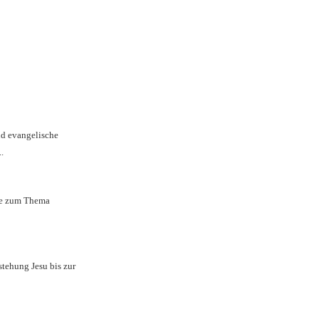
nd evangelische
..
lfe zum Thema
tehung Jesu bis zur