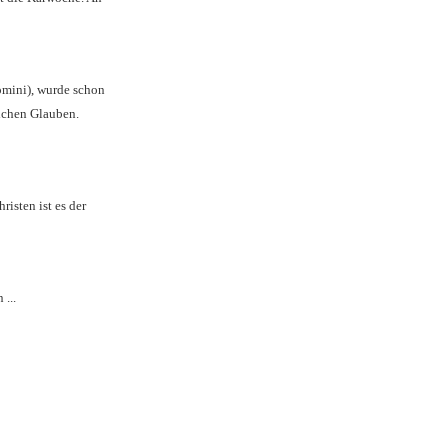
omini), wurde schon
lichen Glauben.
isten ist es der
...