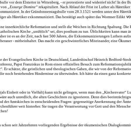
le vor dem Elstertor in Wittenberg, - er protestierte und widerrief nicht! In der Bu
n von
„Exsurge Domine“
rekapituliert. Nach Ablauf der Frist ist Luther als Häretike
 exkommuniziert. In der Gründonnerstagsbulle vom 28.3.1521 werden unter den Häret
iger als Häretiker exkommuniziert. Das bestätigt auch später das Wormser Edikt
v
ine innerkirchliche Reformation und stellt die Weichen in Richtung Spaltung. D
-katholischen Kirche „unüblich“ sei, dies posthum zu tun. Üblichkeiten kann man ä
Daher ist es an der Zeit, nach fast 500 Jahren, die Exkommunizierungen Luthers aufz
theraner - mitbeinhaltet. Das macht ein geschwisterliches Miteinander, eine Ökum
ende der Evangelischen Kirche in Deutschland, Landesbischof Heinrich Bedford-Stro
ferenz, Papst Franziskus in Rom einen offiziellen Besuch zum Reformationsjubilä
t
“. Er schätze, die geistlichen und theologischen Gaben, die wir von der Reformat
 die noch bestehenden Hindernisse zu überwinden. Ich hätte da einen ganz konkrete
als Einheit oder in Vielfalt) kann nicht gelingen, wenn man den „Kirchenvater“ Lut
wäre auch unredlich, die alten Geschichten zu ignorieren. Denn dies beeinträchtigt
tand der Amtskirchen in entscheidenden Fragen: gegenseitige Anerkennung der Ämte
rchenführer weit hinterher. Sie tragen die Verantwortung vor Gott und den Mensche
chen!
eils schon seit Jahrzehnten vorliegenden Ergebnisse der ökumenischen Dialogkomm