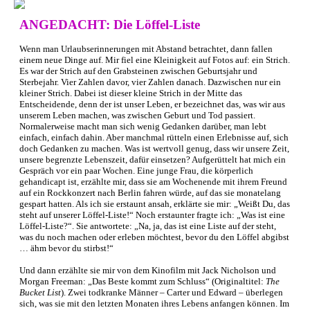
ANGEDACHT: Die Löffel-Liste
Wenn man Urlaubserinnerungen mit Abstand betrachtet, dann fallen
einem neue Dinge auf. Mir fiel eine Kleinigkeit auf Fotos auf: ein Strich.
Es war der Strich auf den Grabsteinen zwischen Geburtsjahr und
Sterbejahr. Vier Zahlen davor, vier Zahlen danach. Dazwischen nur ein
kleiner Strich. Dabei ist dieser kleine Strich in der Mitte das
Entscheidende, denn der ist unser Leben, er bezeichnet das, was wir aus
unserem Leben machen, was zwischen Geburt und Tod passiert.
Normalerweise macht man sich wenig Gedanken darüber, man lebt
einfach, einfach dahin. Aber manchmal rütteln einen Erlebnisse auf, sich
doch Gedanken zu machen. Was ist wertvoll genug, dass wir unsere Zeit,
unsere begrenzte Lebenszeit, dafür einsetzen? Aufgerüttelt hat mich ein
Gespräch vor ein paar Wochen. Eine junge Frau, die körperlich
gehandicapt ist, erzählte mir, dass sie am Wochenende mit ihrem Freund
auf ein Rockkonzert nach Berlin fahren würde, auf das sie monatelang
gespart hatten. Als ich sie erstaunt ansah, erklärte sie mir: „Weißt Du, das
steht auf unserer Löffel-Liste!“ Noch erstaunter fragte ich: „Was ist eine
Löffel-Liste?“. Sie antwortete: „Na, ja, das ist eine Liste auf der steht,
was du noch machen oder erleben möchtest, bevor du den Löffel abgibst
… ähm bevor du stirbst!“
Und dann erzählte sie mir von dem Kinofilm mit Jack Nicholson und
Morgan Freeman: „Das Beste kommt zum Schluss“ (Originaltitel:
The
Bucket List
). Zwei todkranke Männer – Carter und Edward – überlegen
sich, was sie mit den letzten Monaten ihres Lebens anfangen können. Im