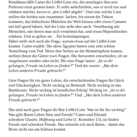
Krankhaus fällt Carter die Löffel-Liste ein, die anzulegen ihm sein
Professor einst geraten hatte: Er solle aufschreiben, was er noch tun und
erfahren möchte, bevor er „den Löffel abgibt“. Und eine solche Liste
stellen die beiden nun zusammen: lachen, bis einem die Tränen
kommen; das hübscheste Mädchen der Welt küssen oder einen Camarro
mit full speed fahren. Auf der Liste steht aber auch: Versöhnung mit
Menschen, mit denen man sich verstritten hat, und etwas Majestätisches
erfahren. Und so gehen sie ... Fal lschirmspringen.
Dabei stellt sich auch die Frage,
warum
etwas auf die Löffel-Liste
kommt. Carter erzählt: Die alten Ägypter hatten eine sehr schöne
Vorstellung vom Tod. Wenn ihre Seelen an die Himmelspforte kamen,
stellten ihnen die Götter zwei Fragen. Die Antworten entschieden, ob sie
eingelassen wurden oder nicht. Die eine Frage lautet: „
Ist es dir
gelungen, Freude im Leben zu finden?
“ Und die zweite: „
Hat dein
Leben anderen Freude gebracht?
“
Gute Fragen für ein gutes Leben, die entscheidenden Fragen für Glück
und Glückseligkeit. Nicht wichtig ist Herkunft. Nicht wichtig ist das
Bankkonto. Nicht wichtig ist beruflicher Erfolg! Wichtig ist: „
Ist es dir
gelungen, Freude im Leben zu finden?
“ Und: „
Hat dein Leben anderen
Freude gebracht?
“
Das sind auch gute Fragen für Ihre Löffel-Liste. Was ist für Sie wichtig?
Was gibt Ihrem Leben Sinn und Freude? Carter und Edward
schenken
Glaube, Hoffnung und Liebe
(1. Korinther 13), sie finden
Freude und schenken Freude. Das wünsche ich auch Ihnen, - damit das
Beste nicht nur am Schluss kommt.