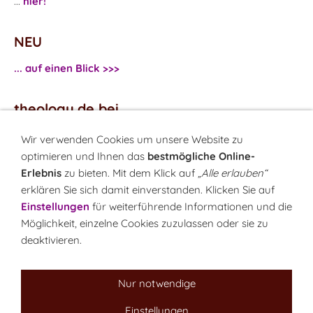
...
hier!
NEU
... auf einen Blick >>>
theology.de bei
...
Facebook
Wir verwenden Cookies um unsere Website zu
...
Twitter
optimieren und Ihnen das
bestmögliche Online-
Erlebnis
zu bieten. Mit dem Klick auf
„Alle erlauben“
erklären Sie sich damit einverstanden. Klicken Sie auf
Monatsrätsel
Einstellungen
für weiterführende Informationen und die
Rätseln & Gewinnen!
Möglichkeit, einzelne Cookies zuzulassen oder sie zu
deaktivieren.
Seit 18.10.1999
Nur notwendige
Einstellungen