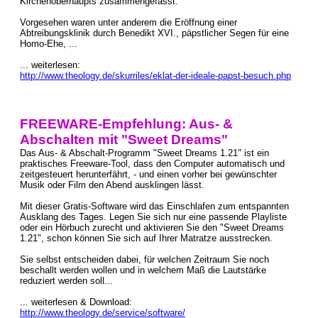
Kirchenoberhaupts zusammengefasst.
Vorgesehen waren unter anderem die Eröffnung einer
Abtreibungsklinik durch Benedikt XVI., päpstlicher Segen für eine
Homo-Ehe, ...
... weiterlesen:
http://www.theology.de/skurriles/eklat-der-ideale-papst-besuch.php
FREEWARE-Empfehlung: Aus- &
Abschalten mit "Sweet Dreams"
Das Aus- & Abschalt-Programm "Sweet Dreams 1.21" ist ein
praktisches Freeware-Tool, dass den Computer automatisch und
zeitgesteuert herunterfährt, - und einen vorher bei gewünschter
Musik oder Film den Abend ausklingen lässt.
Mit dieser Gratis-Software wird das Einschlafen zum entspannten
Ausklang des Tages. Legen Sie sich nur eine passende Playliste
oder ein Hörbuch zurecht und aktivieren Sie den "Sweet Dreams
1.21", schon können Sie sich auf Ihrer Matratze ausstrecken.
Sie selbst entscheiden dabei, für welchen Zeitraum Sie noch
beschallt werden wollen und in welchem Maß die Lautstärke
reduziert werden soll...
... weiterlesen & Download:
http://www.theology.de/service/software/