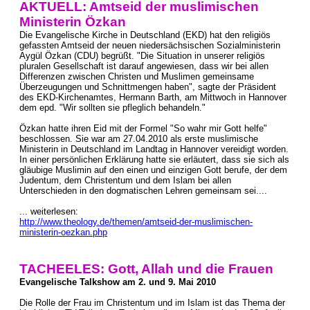
AKTUELL: Amtseid der muslimischen
Ministerin Özkan
Die Evangelische Kirche in Deutschland (EKD) hat den religiös
gefassten Amtseid der neuen niedersächsischen Sozialministerin
Aygül Özkan (CDU) begrüßt. "Die Situation in unserer religiös
pluralen Gesellschaft ist darauf angewiesen, dass wir bei allen
Differenzen zwischen Christen und Muslimen gemeinsame
Überzeugungen und Schnittmengen haben", sagte der Präsident
des EKD-Kirchenamtes, Hermann Barth, am Mittwoch in Hannover
dem epd. "Wir sollten sie pfleglich behandeln."
Özkan hatte ihren Eid mit der Formel "So wahr mir Gott helfe"
beschlossen. Sie war am 27.04.2010 als erste muslimische
Ministerin in Deutschland im Landtag in Hannover vereidigt worden.
In einer persönlichen Erklärung hatte sie erläutert, dass sie sich als
gläubige Muslimin auf den einen und einzigen Gott berufe, der dem
Judentum, dem Christentum und dem Islam bei allen
Unterschieden in den dogmatischen Lehren gemeinsam sei....
... weiterlesen:
http://www.theology.de/themen/amtseid-der-muslimischen-
ministerin-oezkan.php
TACHEELES: Gott, Allah und die Frauen
Evangelische Talkshow am 2. und 9. Mai 2010
Die Rolle der Frau im Christentum und im Islam ist das Thema der