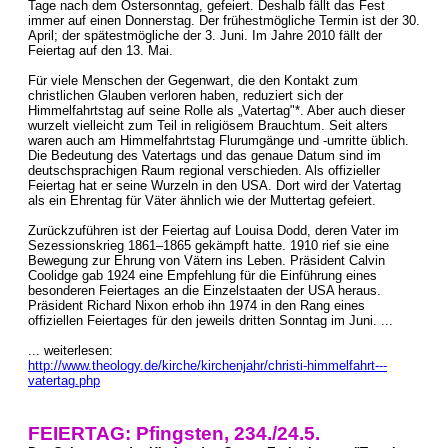
Tage nach dem Ostersonntag, gefeiert. Deshalb fällt das Fest
immer auf einen Donnerstag. Der frühestmögliche Termin ist der 30.
April; der spätestmögliche der 3. Juni. Im Jahre 2010 fällt der
Feiertag auf den 13. Mai.
Für viele Menschen der Gegenwart, die den Kontakt zum
christlichen Glauben verloren haben, reduziert sich der
Himmelfahrtstag auf seine Rolle als „Vatertag"*. Aber auch dieser
wurzelt vielleicht zum Teil in religiösem Brauchtum. Seit alters
waren auch am Himmelfahrtstag Flurumgänge und -umritte üblich.
Die Bedeutung des Vatertags und das genaue Datum sind im
deutschsprachigen Raum regional verschieden. Als offizieller
Feiertag hat er seine Wurzeln in den USA. Dort wird der Vatertag
als ein Ehrentag für Väter ähnlich wie der Muttertag gefeiert.
Zurückzuführen ist der Feiertag auf Louisa Dodd, deren Vater im
Sezessionskrieg 1861–1865 gekämpft hatte. 1910 rief sie eine
Bewegung zur Ehrung von Vätern ins Leben. Präsident Calvin
Coolidge gab 1924 eine Empfehlung für die Einführung eines
besonderen Feiertages an die Einzelstaaten der USA heraus.
Präsident Richard Nixon erhob ihn 1974 in den Rang eines
offiziellen Feiertages für den jeweils dritten Sonntag im Juni. ...
... weiterlesen:
http://www.theology.de/kirche/kirchenjahr/christi-himmelfahrt---
vatertag.php
FEIERTAG: Pfingsten, 234./24.5.