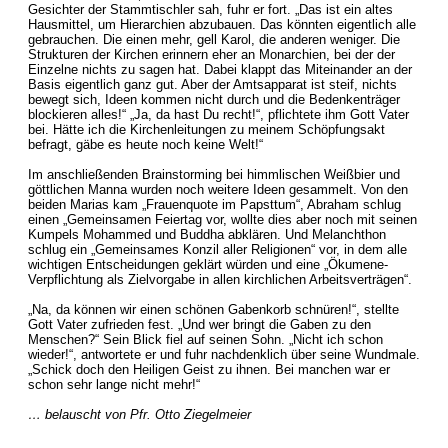
Gesichter der Stammtischler sah, fuhr er fort. „Das ist ein altes
Hausmittel, um Hierarchien abzubauen. Das könnten eigentlich alle
gebrauchen. Die einen mehr, gell Karol, die anderen weniger. Die
Strukturen der Kirchen erinnern eher an Monarchien, bei der der
Einzelne nichts zu sagen hat. Dabei klappt das Miteinander an der
Basis eigentlich ganz gut. Aber der Amtsapparat ist steif, nichts
bewegt sich, Ideen kommen nicht durch und die Bedenkenträger
blockieren alles!“ „Ja, da hast Du recht!“, pflichtete ihm Gott Vater
bei. Hätte ich die Kirchenleitungen zu meinem Schöpfungsakt
befragt, gäbe es heute noch keine Welt!“
Im anschließenden Brainstorming bei himmlischen Weißbier und
göttlichen Manna wurden noch weitere Ideen gesammelt. Von den
beiden Marias kam „Frauenquote im Papsttum“, Abraham schlug
einen „Gemeinsamen Feiertag vor, wollte dies aber noch mit seinen
Kumpels Mohammed und Buddha abklären. Und Melanchthon
schlug ein „Gemeinsames Konzil aller Religionen“ vor, in dem alle
wichtigen Entscheidungen geklärt würden und eine „Ökumene-
Verpflichtung als Zielvorgabe in allen kirchlichen Arbeitsverträgen“.
„Na, da können wir einen schönen Gabenkorb schnüren!“, stellte
Gott Vater zufrieden fest. „Und wer bringt die Gaben zu den
Menschen?“ Sein Blick fiel auf seinen Sohn. „Nicht ich schon
wieder!“, antwortete er und fuhr nachdenklich über seine Wundmale.
„Schick doch den Heiligen Geist zu ihnen. Bei manchen war er
schon sehr lange nicht mehr!“
… belauscht von Pfr. Otto Ziegelmeier