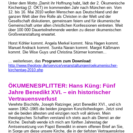
Unter dem Motto „Damit ihr Hoffnung habt„ lädt der 2. Ökumenische
Kirchentag (2. ÖKT) im kommenden Jahr nach München ein. Vom
12. bis 16. Mai 2010 wollen Menschen aus Deutschland und der
ganzen Welt über ihre Rolle als Christen in der Welt und der
Gesellschaft diskutieren, gemeinsam feiern und für ökumenische
Gemeinschaft unter allen christlichen Konfessionen eintreten. Weit
über 100 000 Dauerteilnehmende werden zu dieser ökumenischen
Großveranstaltung erwartet.
Horst Köhler kommt. Angela Merkel kommt. Nina Hagen kommt.
Manuel Andrack kommt. Sunita Narain kommt. Margot Käßmann
kommt. Die Wise Guys und Christina Stürmer kommen...
... weiterlesen, das
Programm zum Download
:
http://www.theology.de/service/veranstaltungen/oekumenischer-
kirchentag-2010.php
ÖKUMENESPLITTER: Hans Küng: Fünf
Jahre Benedikt XVI. – ein historischer
Vertrauensverlust
Verehrte Bischöfe, Joseph Ratzinger, jetzt Benedikt XVI., und ich
waren 1962–1965 die beiden jüngsten Konzilstheologen. Jetzt sind
wir die beiden ältesten und einzigen noch voll aktiven. Mein
theologisches Schaffen verstand ich stets auch als Dienst an der
Kirche. Deshalb wende ich mich am fünften Jahrestag der
Amtseinsetzung von Papst Benedikt in einem offenen Brief an Sie,
in Sorge um diese unsere Kirche, die in der tiefsten Vertrauenskrise