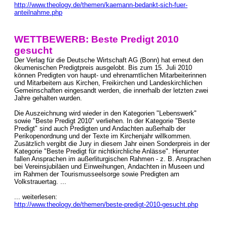
http://www.theology.de/themen/kaemann-bedankt-sich-fuer-
anteilnahme.php
WETTBEWERB: Beste Predigt 2010
gesucht
Der Verlag für die Deutsche Wirtschaft AG (Bonn) hat erneut den
ökumenischen Predigtpreis ausgelobt. Bis zum 15. Juli 2010
können Predigten von haupt- und ehrenamtlichen Mitarbeiterinnen
und Mitarbeitern aus Kirchen, Freikirchen und Landeskirchlichen
Gemeinschaften eingesandt werden, die innerhalb der letzten zwei
Jahre gehalten wurden.
Die Auszeichnung wird wieder in den Kategorien "Lebenswerk"
sowie "Beste Predigt 2010" verliehen. In der Kategorie "Beste
Predigt" sind auch Predigten und Andachten außerhalb der
Perikopenordnung und der Texte im Kirchenjahr willkommen.
Zusätzlich vergibt die Jury in diesem Jahr einen Sonderpreis in der
Kategorie "Beste Predigt für nichtkirchliche Anlässe". Hierunter
fallen Ansprachen im außerliturgischen Rahmen - z. B. Ansprachen
bei Vereinsjubiläen und Einweihungen, Andachten in Museen und
im Rahmen der Tourismusseelsorge sowie Predigten am
Volkstrauertag. ...
... weiterlesen:
http://www.theology.de/themen/beste-predigt-2010-gesucht.php