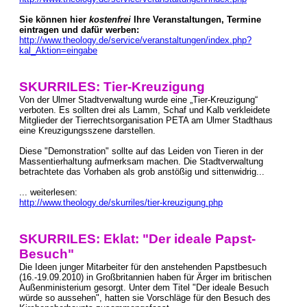
Sie können hier
kostenfrei
Ihre Veranstaltungen, Termine
eintragen und dafür werben:
http://www.theology.de/service/veranstaltungen/index.php?
kal_Aktion=eingabe
SKURRILES: Tier-Kreuzigung
Von der Ulmer Stadtverwaltung wurde eine „Tier-Kreuzigung“
verboten. Es sollten drei als Lamm, Schaf und Kalb verkleidete
Mitglieder der Tierrechtsorganisation PETA am Ulmer Stadthaus
eine Kreuzigungsszene darstellen.
Diese "Demonstration" sollte auf das Leiden von Tieren in der
Massentierhaltung aufmerksam machen. Die Stadtverwaltung
betrachtete das Vorhaben als grob anstößig und sittenwidrig...
... weiterlesen:
http://www.theology.de/skurriles/tier-kreuzigung.php
SKURRILES: Eklat: "Der ideale Papst-
Besuch"
Die Ideen junger Mitarbeiter für den anstehenden Papstbesuch
(16.-19.09.2010) in Großbritannien haben für Ärger im britischen
Außenministerium gesorgt. Unter dem Titel "Der ideale Besuch
würde so aussehen", hatten sie Vorschläge für den Besuch des