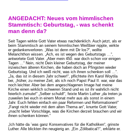
ANGEDACHT: Neues vom himmlischen
Stammtisch: Geburtstag, - was schenkt
man denn da?
Seit Tagen wirkte Gott Vater etwas nachdenklich. Auch jetzt, als er
beim Stammtisch an seinem himmlischen Weißbier nippte, wirkte
er gedankenverloren. „Was ist denn mit Dir los?“, wollte
Melanchthon wissen. „Ach, es ist wegen des Geburtstags …“,
antwortete Gott Vater. „Aber mein 450. war doch schon vor einigen
Tagen …“ Nein, nicht Dein kleiner Geburtstag, der meiner
inzwischen älteren Kirchen, die haben doch an Pfingsten wieder
Geburtstag. Und ich weiß nicht, was ich ihnen schenken soll …“.
„Ja, das ist in diesem Jahr schwer!“, pflichtete ihm Karol Woytila
bei, „früher, zu meiner Zeit, als ich noch Papst Paul II. war, war das
noch leichter. Aber bei dem angeschlagenen Image hat meine
Kirche einen wirklich schweren Stand und es ist ihr wahrlich nicht
feierlich zumute!“ „Selber schuld!“, feixte Martin Luther „da treten ja
zuweilen bei euch in einem Monat mehr aus als sonst in einem
Jahr. Euch fehlen einfach ein paar Reformen und Reformationen!“
„Fangt nicht wieder mit dem alten Thema an“, knurrte Gott Vater,
„macht lieber Vorschläge, was die Kirchen derzeit brauchen und wir
ihnen schenken können.“
„Ich hätte da ´was ganz Konservatives für die Katholiken“, grinste
Luther. Alle blickten ihn neugierig an. „Ein ‚Zölibatical’!“, erklärte er.