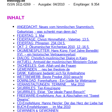
theology.de
ISSN 1611-0269 - Ausgabe: 04/2010 - Empfänger: 9.354
INHALT
ANGEDACHT: Neues vom himmlischen Stammtisch:
Geburtstag, - was schenkt man denn da?
FEIERTAG: 1. Mai
FEIERTAGE: Christi Himmelfahrt - Vatertag, 13.5.
FEIERTAG: Pfingsten, 234./24.5.
ÖKT: 2. Ökumenischer Kirchentag 2010, 12.-16.5.
ÖKUMENESPLITTER: Hans Küng: Fünf Jahre Benedikt
XVI. – ein historischer Vertrauensverlust
DIALOG: Christlich-muslimischer Dialog in Kairo
AKTUELL: Amtseid der muslimischen Ministerin Özkan
TACHEELES: Gott, Allah und die Frauen
GEMEINDEN ... neu bei theology.de
DANK: Käßmann bedankt sich für Anteilnahme
WETTBEWERB: Beste Predigt 2010 gesucht
DOWNLOAD: Forenhaftung - Ein Guide für Webmaster
VERANSTALTUNGEN, TERMINE ... Mai 2010
SKURRILES: Tier-Kreuzigung
SKURRILES: Eklat: "Der ideale Papst-Besuch"
FREEWARE-Empfehlung: Aus- & Abschalten mit "Sweet
Dreams"
CD-Empfehlung: Hanno Herzler: Der das Herz der Liebe hat
BUCH-Empfehlungen ... im Mai 2010
GEWINNEN & GEWONNEN