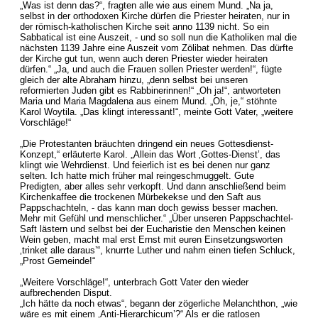
„Was ist denn das?“, fragten alle wie aus einem Mund. „Na ja,
selbst in der orthodoxen Kirche dürfen die Priester heiraten, nur in
der römisch-katholischen Kirche seit anno 1139 nicht. So ein
Sabbatical ist eine Auszeit, - und so soll nun die Katholiken mal die
nächsten 1139 Jahre eine Auszeit vom Zölibat nehmen. Das dürfte
der Kirche gut tun, wenn auch deren Priester wieder heiraten
dürfen.“ „Ja, und auch die Frauen sollen Priester werden!“, fügte
gleich der alte Abraham hinzu, „denn selbst bei unseren
reformierten Juden gibt es Rabbinerinnen!“ „Oh ja!“, antworteten
Maria und Maria Magdalena aus einem Mund. „Oh, je,“ stöhnte
Karol Woytila. „Das klingt interessant!“, meinte Gott Vater, „weitere
Vorschläge!“
„Die Protestanten bräuchten dringend ein neues Gottesdienst-
Konzept,“ erläuterte Karol. „Allein das Wort ‚Gottes-Dienst’, das
klingt wie Wehrdienst. Und feierlich ist es bei denen nur ganz
selten. Ich hatte mich früher mal reingeschmuggelt. Gute
Predigten, aber alles sehr verkopft. Und dann anschließend beim
Kirchenkaffee die trockenen Mürbekekse und den Saft aus
Pappschachteln, - das kann man doch gewiss besser machen.
Mehr mit Gefühl und menschlicher.“ „Über unseren Pappschachtel-
Saft lästern und selbst bei der Eucharistie den Menschen keinen
Wein geben, macht mal erst Ernst mit euren Einsetzungsworten
‚trinket alle daraus’“, knurrte Luther und nahm einen tiefen Schluck,
„Prost Gemeinde!“
„Weitere Vorschläge!“, unterbrach Gott Vater den wieder
aufbrechenden Disput.
„Ich hätte da noch etwas“, begann der zögerliche Melanchthon, „wie
wäre es mit einem ‚Anti-Hierarchicum’?“ Als er die ratlosen