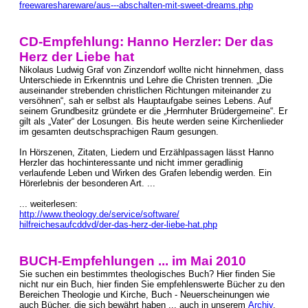
freewareshareware/aus---abschalten-mit-sweet-dreams.php
CD-Empfehlung: Hanno Herzler: Der das
Herz der Liebe hat
Nikolaus Ludwig Graf von Zinzendorf wollte nicht hinnehmen, dass
Unterschiede in Erkenntnis und Lehre die Christen trennen. „Die
auseinander strebenden christlichen Richtungen miteinander zu
versöhnen“, sah er selbst als Hauptaufgabe seines Lebens. Auf
seinem Grundbesitz gründete er die „Herrnhuter Brüdergemeine“. Er
gilt als „Vater“ der Losungen. Bis heute werden seine Kirchenlieder
im gesamten deutschsprachigen Raum gesungen.
In Hörszenen, Zitaten, Liedern und Erzählpassagen lässt Hanno
Herzler das hochinteressante und nicht immer geradlinig
verlaufende Leben und Wirken des Grafen lebendig werden. Ein
Hörerlebnis der besonderen Art. ...
... weiterlesen:
http://www.theology.de/service/software/
hilfreichesaufcddvd/der-das-herz-der-liebe-hat.php
BUCH-Empfehlungen ... im Mai 2010
Sie suchen ein bestimmtes theologisches Buch? Hier finden Sie
nicht nur ein Buch, hier finden Sie empfehlenswerte Bücher zu den
Bereichen Theologie und Kirche, Buch - Neuerscheinungen wie
auch Bücher, die sich bewährt haben ... auch in unserem
Archiv
.