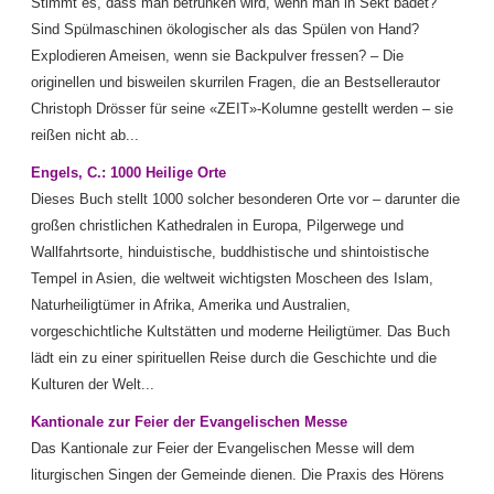
Stimmt es, dass man betrunken wird, wenn man in Sekt badet?
Sind Spülmaschinen ökologischer als das Spülen von Hand?
Explodieren Ameisen, wenn sie Backpulver fressen? – Die
originellen und bisweilen skurrilen Fragen, die an Bestsellerautor
Christoph Drösser für seine «ZEIT»-Kolumne gestellt werden – sie
reißen nicht ab...
Engels, C.: 1000 Heilige Orte
Dieses Buch stellt 1000 solcher besonderen Orte vor – darunter die
großen christlichen Kathedralen in Europa, Pilgerwege und
Wallfahrtsorte, hinduistische, buddhistische und shintoistische
Tempel in Asien, die weltweit wichtigsten Moscheen des Islam,
Naturheiligtümer in Afrika, Amerika und Australien,
vorgeschichtliche Kultstätten und moderne Heiligtümer. Das Buch
lädt ein zu einer spirituellen Reise durch die Geschichte und die
Kulturen der Welt...
Kantionale zur Feier der Evangelischen Messe
Das Kantionale zur Feier der Evangelischen Messe will dem
liturgischen Singen der Gemeinde dienen. Die Praxis des Hörens