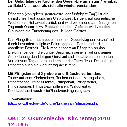
Der Geburtstag der Kirche, das Gegen-Ereignis zum "Turmbau
zu Babel",- ... oder als sich alle wieder verstanden
Pfingsten (von griech.
pentekoste
„der fünfzigste Tag“) ist ein
christliches Fest jüdischen Ursprunges. Es geht auf das jüdische
Wochenfest Schawuot zurück und wird wie dieses am fünfzigsten
Tag nach Ostern bzw. Pessach gefeiert. Gefeiert wird von den
Gläubigen die Entsendung des Heiligen Geistes.
Das Pfingstfest, auch bezeichnet als „Geburtstag der Kirche“, ist
durch besondere religiöse Feiern geprägt. Damit endet die
österliche Festzeit. Die Kirche erinnert an Pfingsten an das
Ereignis, bei dem die Jünger Jesu nach seinem Tod und seiner
Auferstehung den Heiligen Geist auf sich herabkommen spürten.
Von diesem Tag an verkündeten sie die Taten Jesu. Deshalb gilt
Pfingsten auch als Geburtstag der Kirche. ...
Mit Pfingsten sind Symbole und Bräuche verbunden:
Taube auf dem Kirchendach, Tauben auf dem Mittagstisch,
Pfingstochse, Pfingslümmel, Pfingstkarl, Pfingstfeuer,
Pfingstwasser, Pfingstbaumpflanzen, Wäldchestag,
Knoblauchsmittwoch, Geißbockversteigerung usw. ...
... weiterlesen:
http://www.theology.de/kirche/kirchenjahr/pfingsten.php
ÖKT: 2. Ökumenischer Kirchentag 2010,
12.-16.5.