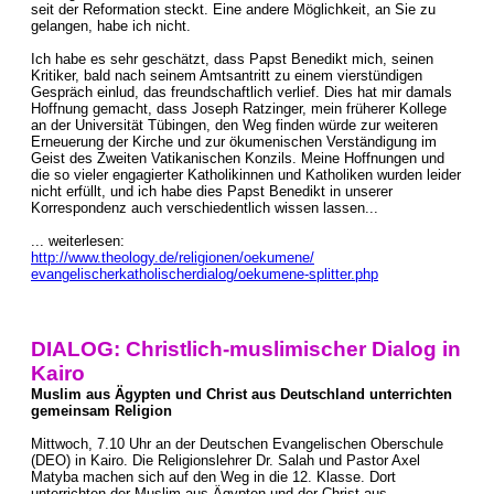
seit der Reformation steckt. Eine andere Möglichkeit, an Sie zu
gelangen, habe ich nicht.
Ich habe es sehr geschätzt, dass Papst Benedikt mich, seinen
Kritiker, bald nach seinem Amtsantritt zu einem vierstündigen
Gespräch einlud, das freundschaftlich verlief. Dies hat mir damals
Hoffnung gemacht, dass Joseph Ratzinger, mein früherer Kollege
an der Universität Tübingen, den Weg finden würde zur weiteren
Erneuerung der Kirche und zur ökumenischen Verständigung im
Geist des Zweiten Vatikanischen Konzils. Meine Hoffnungen und
die so vieler engagierter Katholikinnen und Katholiken wurden leider
nicht erfüllt, und ich habe dies Papst Benedikt in unserer
Korrespondenz auch verschiedentlich wissen lassen...
... weiterlesen:
http://www.theology.de/religionen/oekumene/
evangelischerkatholischerdialog/oekumene-splitter.php
DIALOG: Christlich-muslimischer Dialog in
Kairo
Muslim aus Ägypten und Christ aus Deutschland unterrichten
gemeinsam Religion
Mittwoch, 7.10 Uhr an der Deutschen Evangelischen Oberschule
(DEO) in Kairo. Die Religionslehrer Dr. Salah und Pastor Axel
Matyba machen sich auf den Weg in die 12. Klasse. Dort
unterrichten der Muslim aus Ägypten und der Christ aus