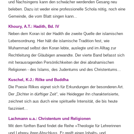
und Nachsingens kann den schwächer werdenden Gesang neu
beleben. Dazu ist weder eine professionelle Schola nötig, noch eine
Gemeinde, die vom Blatt singen kann...
Khoury, A.T.: Hadith, Bd. IV
Neben dem Koran ist der Hadith die zweite Quelle der islamischen
Lebensordnung. Hier hält die islamische Tradition fest, wie
Muhammad selbst den Koran lebte, auslegte und im Alltag zur
Rechtleitung der Gläubigen anwandte. Der vierte Band befasst sich
mit herausragenden Persönlichkeiten der drei abrahamischen
Religionen - des Islams, des Judentums und des Christentums...
Kuschel, K-J.: Rilke und Buddha
Die Poesie Rilkes eignet sich für Erkundungen der besonderen Art.
Der „Dichter in dürftiger Zeit“, wie Heidegger ihn charakterisierte,
zeichnet sich aus durch eine spirituelle Intensität, die bis heute
fasziniert...
Lachmann u.a.: Christentum und Religionen
Mit dem fünften Band findet die Reihe »Theologie für Lehrerinnen
und Lehrer« ihren Abschluss. Er greift einen Inhalts- und