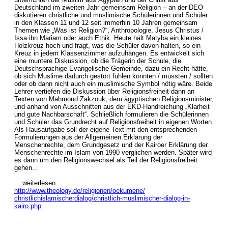
Deutschland im zweiten Jahr gemeinsam Religion – an der DEO
diskutieren christliche und muslimische Schülerinnen und Schüler
in den Klassen 11 und 12 seit immerhin 10 Jahren gemeinsam
Themen wie „Was ist Religion?“, Anthropologie, Jesus Christus /
Issa ibn Mariam oder auch Ethik. Heute hält Matyba ein kleines
Holzkreuz hoch und fragt, was die Schüler davon halten, so ein
Kreuz in jedem Klassenzimmer aufzuhängen. Es entwickelt sich
eine muntere Diskussion, ob die Trägerin der Schule, die
Deutschsprachige Evangelische Gemeinde, dazu ein Recht hätte,
ob sich Muslime dadurch gestört fühlen könnten / müssten / sollten
oder ob dann nicht auch ein muslimische Symbol nötig wäre. Beide
Lehrer vertiefen die Diskussion über Religionsfreiheit dann an
Texten von Mahmoud Zakzouk, dem ägyptischen Religionsminister,
und anhand von Ausschnitten aus der EKD-Handreichung „Klarheit
und gute Nachbarschaft“. Schließlich formulieren die Schülerinnen
und Schüler das Grundrecht auf Religionsfreiheit in eigenen Worten.
Als Hausaufgabe soll der eigene Text mit den entsprechenden
Formulierungen aus der Allgemeinen Erklärung der
Menschenrechte, dem Grundgesetz und der Kairoer Erklärung der
Menschenrechte im Islam von 1990 verglichen werden. Später wird
es dann um den Religionswechsel als Teil der Religionsfreiheit
gehen...
... weiterlesen:
http://www.theology.de/religionen/oekumene/
christlichislamischerdialog/christlich-muslimischer-dialog-in-
kairo.php