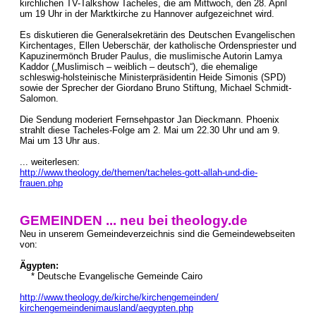
kirchlichen TV-Talkshow Tacheles, die am Mittwoch, den 28. April
um 19 Uhr in der Marktkirche zu Hannover aufgezeichnet wird.
Es diskutieren die Generalsekretärin des Deutschen Evangelischen
Kirchentages, Ellen Ueberschär, der katholische Ordenspriester und
Kapuzinermönch Bruder Paulus, die muslimische Autorin Lamya
Kaddor („Muslimisch – weiblich – deutsch“), die ehemalige
schleswig-holsteinische Ministerpräsidentin Heide Simonis (SPD)
sowie der Sprecher der Giordano Bruno Stiftung, Michael Schmidt-
Salomon.
Die Sendung moderiert Fernsehpastor Jan Dieckmann. Phoenix
strahlt diese Tacheles-Folge am 2. Mai um 22.30 Uhr und am 9.
Mai um 13 Uhr aus.
... weiterlesen:
http://www.theology.de/themen/tacheles-gott-allah-und-die-
frauen.php
GEMEINDEN ... neu bei theology.de
Neu in unserem Gemeindeverzeichnis sind die Gemeindewebseiten
von:
Ägypten:
* Deutsche Evangelische Gemeinde Cairo
http://www.theology.de/kirche/kirchengemeinden/
kirchengemeindenimausland/aegypten.php