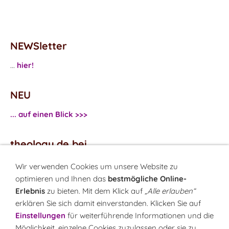
NEWSletter
...
hier!
NEU
... auf einen Blick >>>
theology.de bei
...
Facebook
Wir verwenden Cookies um unsere Website zu
...
Twitter
optimieren und Ihnen das
bestmögliche Online-
Erlebnis
zu bieten. Mit dem Klick auf
„Alle erlauben“
erklären Sie sich damit einverstanden. Klicken Sie auf
Monatsrätsel
Einstellungen
für weiterführende Informationen und die
Rätseln & Gewinnen!
Möglichkeit, einzelne Cookies zuzulassen oder sie zu