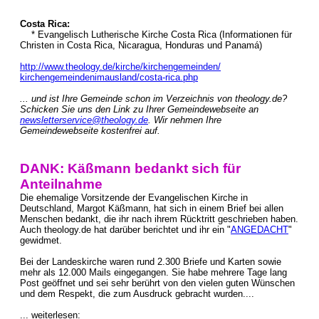
Costa Rica:
* Evangelisch Lutherische Kirche Costa Rica (Informationen für
Christen in Costa Rica, Nicaragua, Honduras und Panamá)
http://www.theology.de/kirche/kirchengemeinden/
kirchengemeindenimausland/costa-rica.php
... und ist Ihre Gemeinde schon im Verzeichnis von theology.de?
Schicken Sie uns den Link zu Ihrer Gemeindewebseite an
newsletterservice@theology.de
. Wir nehmen Ihre
Gemeindewebseite kostenfrei auf.
DANK: Käßmann bedankt sich für
Anteilnahme
Die ehemalige Vorsitzende der Evangelischen Kirche in
Deutschland, Margot Käßmann, hat sich in einem Brief bei allen
Menschen bedankt, die ihr nach ihrem Rücktritt geschrieben haben.
Auch theology.de hat darüber berichtet und ihr ein "
ANGEDACHT
"
gewidmet.
Bei der Landeskirche waren rund 2.300 Briefe und Karten sowie
mehr als 12.000 Mails eingegangen. Sie habe mehrere Tage lang
Post geöffnet und sei sehr berührt von den vielen guten Wünschen
und dem Respekt, die zum Ausdruck gebracht wurden....
... weiterlesen: