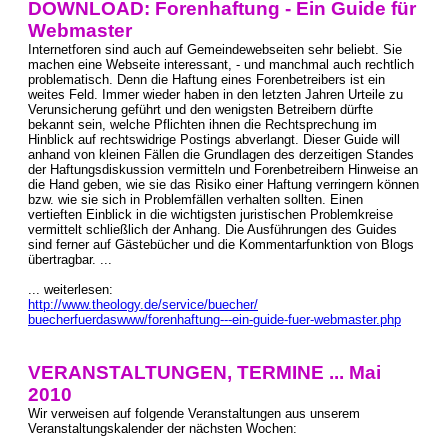
DOWNLOAD: Forenhaftung - Ein Guide für
Webmaster
Internetforen sind auch auf Gemeindewebseiten sehr beliebt. Sie
machen eine Webseite interessant, - und manchmal auch rechtlich
problematisch. Denn die Haftung eines Forenbetreibers ist ein
weites Feld. Immer wieder haben in den letzten Jahren Urteile zu
Verunsicherung geführt und den wenigsten Betreibern dürfte
bekannt sein, welche Pflichten ihnen die Rechtsprechung im
Hinblick auf rechtswidrige Postings abverlangt. Dieser Guide will
anhand von kleinen Fällen die Grundlagen des derzeitigen Standes
der Haftungsdiskussion vermitteln und Forenbetreibern Hinweise an
die Hand geben, wie sie das Risiko einer Haftung verringern können
bzw. wie sie sich in Problemfällen verhalten sollten. Einen
vertieften Einblick in die wichtigsten juristischen Problemkreise
vermittelt schließlich der Anhang. Die Ausführungen des Guides
sind ferner auf Gästebücher und die Kommentarfunktion von Blogs
übertragbar. ...
... weiterlesen:
http://www.theology.de/service/buecher/
buecherfuerdaswww/forenhaftung---ein-guide-fuer-webmaster.php
VERANSTALTUNGEN, TERMINE ... Mai
2010
Wir verweisen auf folgende Veranstaltungen aus unserem
Veranstaltungskalender der nächsten Wochen: