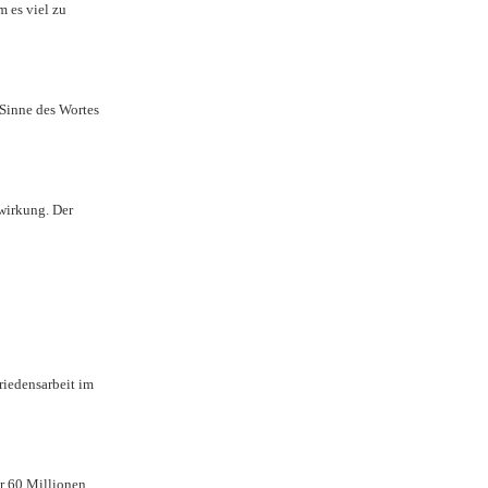
m es viel zu
 Sinne des Wortes
wirkung. Der
riedensarbeit im
hr 60 Millionen