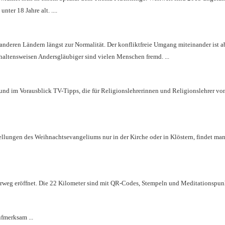
nter 18 Jahre alt. ....
 anderen Ländern längst zur Normalität. Der konfliktfreie Umgang miteinander ist a
haltensweisen Andersgläubiger sind vielen Menschen fremd. ...
und im Vorausblick TV-Tipps, die für Religionslehrerinnen und Religionslehrer v
ellungen des Weihnachtsevangeliums nur in der Kirche oder in Klöstern, findet man
weg eröffnet. Die 22 Kilometer sind mit QR-Codes, Stempeln und Meditationspunkte
fmerksam ...