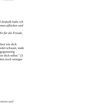
d deshalb habe ich
lumen pflücken und
ir für die Freude,
ieben wie dich
oder schwarz, stark
 gegenseitig
ie dich selbst.“ (3.
Leben noch weniger
rinnern und