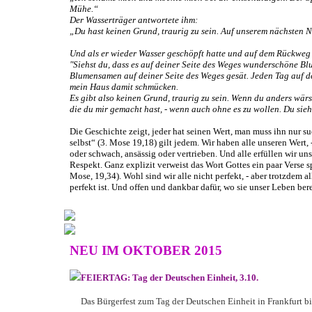
Mühe.“
Der Wasserträger antwortete ihm:
„Du hast keinen Grund, traurig zu sein. Auf unserem nächsten 
Und als er wieder Wasser geschöpft hatte und auf dem Rückweg 
"Siehst du, dass es auf deiner Seite des Weges wunderschöne Bl
Blumensamen auf deiner Seite des Weges gesät. Jeden Tag auf d
mein Haus damit schmücken.
Es gibt also keinen Grund, traurig zu sein. Wenn du anders wärst
die du mir gemacht hast, - wenn auch ohne es zu wollen. Du sieh
Die Geschichte zeigt, jeder hat seinen Wert, man muss ihn nur s
selbst“ (3. Mose 19,18) gilt jedem. Wir haben alle unseren Wert,
oder schwach, ansässig oder vertrieben. Und alle erfüllen wir
Respekt. Ganz explizit verweist das Wort Gottes ein paar Verse sp
Mose, 19,34). Wohl sind wir alle nicht perfekt, - aber trotzdem 
perfekt ist. Und offen und dankbar dafür, wo sie unser Leben ber
NEU IM OKTOBER 2015
FEIERTAG: Tag der Deutschen Einheit, 3.10.
Das Bürgerfest zum Tag der Deutschen Einheit in Frankfurt b