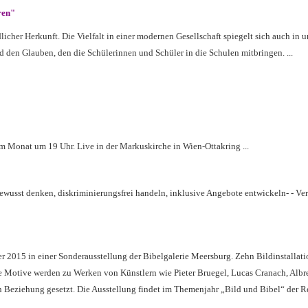
ren"
cher Herkunft. Die Vielfalt in einer modernen Gesellschaft spiegelt sich auch in 
 den Glauben, den die Schülerinnen und Schüler in die Schulen mitbringen. ...
m Monat um 19 Uhr. Live in der Markuskirche in Wien-Ottakring ...
ewusst denken, diskriminierungsfrei handeln, inklusive Angebote entwickeln- -
Ver
ber 2015 in einer Sonderausstellung der Bibelgalerie Meersburg. Zehn Bildinstallat
e Motive werden zu Werken von Künstlern wie Pieter Bruegel, Lucas Cranach, Albre
 Beziehung gesetzt. Die Ausstellung findet im Themenjahr „Bild und Bibel“ der 