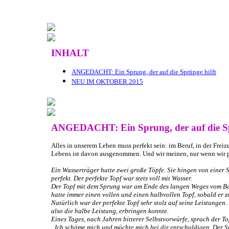
INHALT
ANGEDACHT: Ein Sprung, der auf die Sprünge hilft
NEU IM OKTOBER 2015
ANGEDACHT: Ein Sprung, der auf die Sp
Alles in unserem Leben muss perfekt sein: im Beruf, in der Freiz
Lebens ist davon ausgenommen. Und wir meinen, nur wenn wir per
Ein Wasserträger hatte zwei große Töpfe. Sie hingen von einer 
perfekt. Der perfekte Topf war stets voll mit Wasser.
Der Topf mit dem Sprung war am Ende des langen Weges vom Bac
hatte immer einen vollen und einen halbvollen Topf, sobald er 
Natürlich war der perfekte Topf sehr stolz auf seine Leistungen
also die halbe Leistung, erbringen konnte.
Eines Tages, nach Jahren bitterer Selbstvorwürfe, sprach der T
„Ich schäme mich und möchte mich bei dir entschuldigen. Der Sp