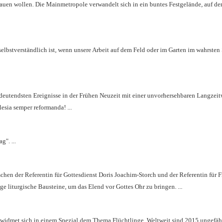
auen wollen. Die Mainmetropole verwandelt sich in ein buntes Festgelände, auf de
 selbstverständlich ist, wenn unsere Arbeit auf dem Feld oder im Garten im wahrsten
deutendsten Ereignisse in der Frühen Neuzeit mit einer unvorhersehbaren Langzeit
lesia semper reformanda! ...
". ...
schen der Referentin für Gottesdienst Doris Joachim-Storch und der Referentin für F
 liturgische Bausteine, um das Elend vor Gottes Ohr zu bringen. ...
, widmet sich in einem Spezial dem Thema Flüchtlinge. Weltweit sind 2015 ungefä