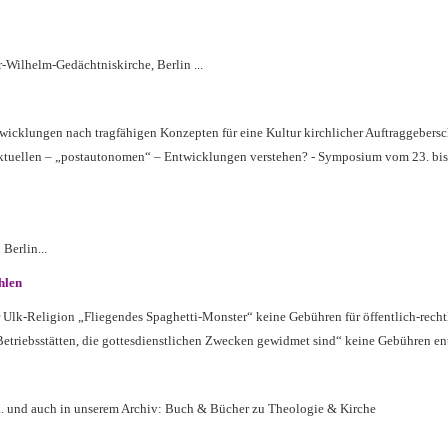
r-Wilhelm-Gedächtniskirche, Berlin
...
twicklungen nach tragfähigen Konzepten für eine Kultur kirchlicher Auftraggebersc
 aktuellen – „postautonomen“ – Entwicklungen verstehen? -
Symposium vom 23. bis
Berlin...
hlen
 Ulk-Religion „Fliegendes Spaghetti-Monster“ keine Gebühren für öffentlich-recht
etriebsstätten, die gottesdienstlichen Zwecken gewidmet sind“ keine Gebühren entfa
.. und auch in unserem Archiv: Buch & Bücher zu Theologie & Kirche