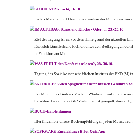
STUDIENTAG Licht, 16.10.
Licht - Material und Idee im Kirchenbau der Moderne -
Kaise
IM AUFTRAG. Kunst und Kirche - Oder: ..., 23.-25.10.
Ziel der Tagung ist es, vor dem Hintergrund der aktuellen En
lässt sich künstlerische Freiheit unter den Bedingungen der
in Frankfurt am Main
...
WAS FEHLT den Konfessionslosen?, 28.-30.10.
Tagung des Sozialwissenschaftlichen Instituts der EKD (SI) in 
SKURRILES: Auch Spaghettimonster müssen Gebühren za
Der Münchener Grafiker Michael Wladarsch wollte mit seiner
bezahlen. Denn in den GEZ-Gebühren ist geregelt, dass auf „B
BUCH-Empfehlungen
Hier finden Sie unsere Buchempfehlungen jeden Monat neu .
SOFRWARE-Empfehlung: Bibel Quiz App