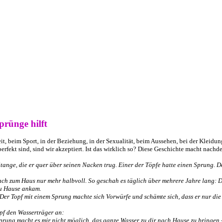
rünge hilft
eit, beim Sport, in der Beziehung, in der Sexualität, beim Aussehen, bei der Kleidu
fekt sind, sind wir akzeptiert. Ist das wirklich so? Diese Geschichte macht nachd
Stange, die er quer über seinen Nacken trug. Einer der Töpfe hatte einen Sprung. 
h zum Haus nur mehr halbvoll. So geschah es täglich über mehrere Jahre lang: 
zu Hause ankam.
. Der Topf mit einem Sprung machte sich Vorwürfe und schämte sich, dass er nur die
opf den Wasserträger an:
rung macht es mir nicht möglich, das ganze Wasser zu dir nach Hause zu bringen –