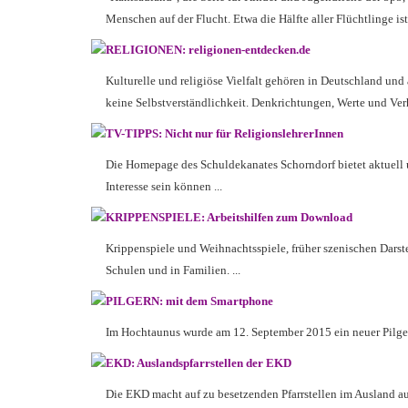
Menschen auf der Flucht. Etwa die Hälfte aller Flüchtlinge ist u
RELIGIONEN: religionen-entdecken.de
Kulturelle und religiöse Vielfalt gehören in Deutschland und
keine Selbstverständlichkeit. Denkrichtungen, Werte und Ver
TV-TIPPS: Nicht nur für ReligionslehrerInnen
Die Homepage des Schuldekanates Schorndorf bietet aktuell 
Interesse sein können ...
KRIPPENSPIELE: Arbeitshilfen zum Download
Krippenspiele und Weihnachtsspiele, früher szenischen Darst
Schulen und in Familien. ...
PILGERN: mit dem Smartphone
Im Hochtaunus wurde am 12. September 2015 ein neuer Pilger
EKD: Auslandspfarrstellen der EKD
Die EKD macht auf zu besetzenden Pfarrstellen im Ausland au