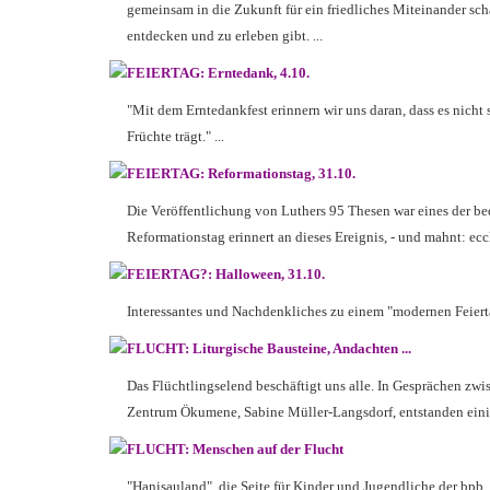
gemeinsam in die Zukunft für ein friedliches Miteinander sch
entdecken und zu erleben gibt. ...
FEIERTAG: Erntedank, 4.10.
"Mit dem Erntedankfest erinnern wir uns daran, dass es nicht
Früchte trägt." ...
FEIERTAG: Reformationstag, 31.10.
Die Veröffentlichung von Luthers 95 Thesen war eines der be
Reformationstag erinnert an dieses Ereignis, - und mahnt: ecc
FEIERTAG?: Halloween, 31.10.
Interessantes und Nachdenkliches zu einem "modernen Feiertag
FLUCHT: Liturgische Bausteine, Andachten ...
Das Flüchtlingselend beschäftigt uns alle. In Gesprächen zwi
Zentrum Ökumene, Sabine Müller-Langsdorf, entstanden einige
FLUCHT: Menschen auf der Flucht
"Hanisauland", die Seite für Kinder und Jugendliche der bpb