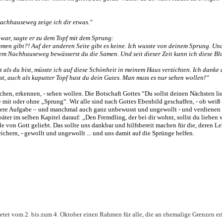
Nachhauseweg zeige ich dir etwas."
war, sagte er zu dem Topf mit dem Sprung:
umen gibt?! Auf der anderen Seite gibt es keine. Ich wusste von deinem Sprung. Un
em Nachhauseweg bewässerst du die Samen. Und seit dieser Zeit kann ich diese B
 als du bist, müsste ich auf diese Schönheit in meinem Haus verzichten. Ich danke d
st, auch als kaputter Topf hast du dein Gutes. Man muss es nur sehen wollen!“
uchen, erkennen, - sehen wollen. Die Botschaft Gottes “Du sollst deinen Nächsten l
 - mit oder ohne „Sprung“. Wir alle sind nach Gottes Ebenbild geschaffen, - ob weiß 
 unsere Aufgabe – und manchmal auch ganz unbewusst und ungewollt - und verdienen
äter im selben Kapitel darauf: „Den Fremdling, der bei dir wohnt, sollst du lieben w
alle von Gott geliebt. Das sollte uns dankbar und hilfsbereit machen für die, deren 
eichern, - gewollt und ungewollt ... und uns damit auf die Sprünge helfen.
ietet vom 2. bis zum 4. Oktober einen Rahmen für alle, die an ehemalige Grenzen e