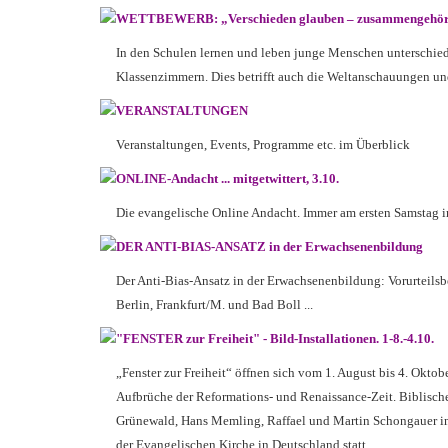
WETTBEWERB: „Verschieden glauben – zusammengehö
In den Schulen lernen und leben junge Menschen unterschiedli
Klassenzimmern. Dies betrifft auch die Weltanschauungen und
VERANSTALTUNGEN
Veranstaltungen, Events, Programme etc. im Überblick
ONLINE-Andacht ... mitgetwittert, 3.10.
Die evangelische Online Andacht. Immer am ersten Samstag i
DER ANTI-BIAS-ANSATZ in der Erwachsenenbildung
Der Anti-Bias-Ansatz in der Erwachsenenbildung: Vorurteilsb
Berlin, Frankfurt/M. und Bad Boll
...
"FENSTER zur Freiheit" - Bild-Installationen. 1-8.-4.10.
„Fenster zur Freiheit“ öffnen sich vom 1. August bis 4. Okto
Aufbrüche der Reformations- und Renaissance-Zeit. Biblisch
Grünewald, Hans Memling, Raffael und Martin Schongauer in
der Evangelischen Kirche in Deutschland statt. ...