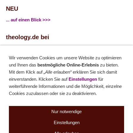
NEU
... auf einen Blick >>>
theology.de bei
...
Facebook
...
Twitter
Wir verwenden Cookies um unsere Website zu optimieren
und Ihnen das
bestmögliche Online-Erlebnis
zu bieten.
Monatsrätsel
Mit dem Klick auf
„Alle erlauben“
erklären Sie sich damit
einverstanden. Klicken Sie auf
Einstellungen
für
Rätseln & Gewinnen!
weiterführende Informationen und die Möglichkeit, einzelne
Cookies zuzulassen oder sie zu deaktivieren.
Seit 18.10.1999
Nur notwendige
Einstellungen
Sitemap
NEWSletter
LINK-Hinweis
Disclaimer