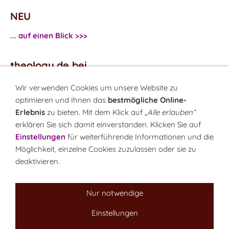
NEU
... auf einen Blick >>>
theology.de bei
...
Facebook
Wir verwenden Cookies um unsere Website zu
...
Twitter
optimieren und Ihnen das
bestmögliche Online-
Erlebnis
zu bieten. Mit dem Klick auf
„Alle erlauben“
erklären Sie sich damit einverstanden. Klicken Sie auf
Monatsrätsel
Einstellungen
für weiterführende Informationen und die
Rätseln & Gewinnen!
Möglichkeit, einzelne Cookies zuzulassen oder sie zu
deaktivieren.
Seit 18.10.1999
Nur notwendige
Einstellungen
Sitemap
NEWSletter
LINK-Hinweis
Disclaimer