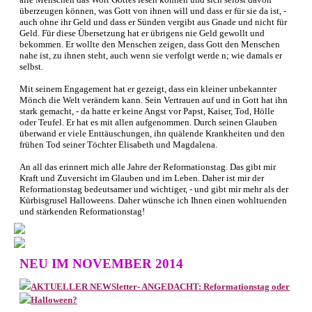
überzeugen können, was Gott von ihnen will und dass er für sie da ist, -
auch ohne ihr Geld und dass er Sünden vergibt aus Gnade und nicht für
Geld. Für diese Übersetzung hat er übrigens nie Geld gewollt und
bekommen. Er wollte den Menschen zeigen, dass Gott den Menschen
nahe ist, zu ihnen steht, auch wenn sie verfolgt werde n; wie damals er
selbst.
Mit seinem Engagement hat er gezeigt, dass ein kleiner unbekannter
Mönch die Welt verändern kann. Sein Vertrauen auf und in Gott hat ihn
stark gemacht, - da hatte er keine Angst vor Papst, Kaiser, Tod, Hölle
oder Teufel. Er hat es mit allen aufgenommen. Durch seinen Glauben
überwand er viele Enttäuschungen, ihn quälende Krankheiten und den
frühen Tod seiner Töchter Elisabeth und Magdalena.
An all das erinnert mich alle Jahre der Reformationstag. Das gibt mir
Kraft und Zuversicht im Glauben und im Leben. Daher ist mir der
Reformationstag bedeutsamer und wichtiger, - und gibt mir mehr als der
Kürbisgrusel Halloweens. Daher wünsche ich Ihnen einen wohltuenden
und stärkenden Reformationstag!
NEU IM NOVEMBER 2014
AKTUELLER NEWSletter- ANGEDACHT: Reformationstag oder
Halloween?