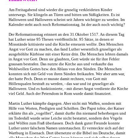
Am Freitagabend sind wieder die gruselig verkleideten Kinder
unterwegs. Sie klingeln an Türen und bitten um Süßigkeiten. Es ist
Halloween und Halloween scheint seit Jahren wichtiger zu werden. Im
Kalender steht auch noch Reformationstag. Ist der auch noch wichtig?
Der Reformationstag erinnert an den 31.Oktober 1517. An diesem Tag
hat Luther seine 95 Thesen veröffentlicht. 95 Sätze, in denen er
Missstände kritisierte und die Kirche erneuern wollte. Den Menschen
Angst vor Gott zu machen, das fand Luther wesentlich gruseliger als
ausgehöhlte Kürbisse mit einer Kerze drin. Die Menschen lebten damals
in Angst vor Gott. Denn sie glaubten, Gott würde sie für ihre Fehler
grausam bestrafen. Das nutzte die Kirche aus und verkaufte das
Wohlwollen Gottes bzw. den Ablass von den Sünden. Die Menschen
konnten sich mit Geld von ihren Sünden freikaufen. Wer aber arm war,
der hatte Pech. Denn er musste damit rechnen, von Gott mit
Höllenqualen bestraft zu werden, - das war und ist gruseliger als
Halloween. Und es funktionierte, - mit dieser Angst verdiente die Kirche
viel Geld. Auch der Petersdom in Rom wurde damit finanziert.
Martin Luther kämpfte dagegen. Aber nicht mit Waffen, sondern mit
Hilfe von Worten, Predigten und Schriften. Der Papst tobte, der Kaiser
erklärte ihn als „vogelfrei“, damit durfte ihn niemand beherbergen und
im Todesfall wurde seine Leiche nicht bestattet, sondern den Vögeln
und Wölfen zum Fraß überlassen. Doch dank guter Freunde konnte
Luther unter falschem Namen untertauchen. Er versteckte sich auf der
Wartburg in Eisenach. Dort übersetzte er die Bibel ins Deutsche, damit
alle Menschen das Wort Gottes lesen können und sich selbst davon